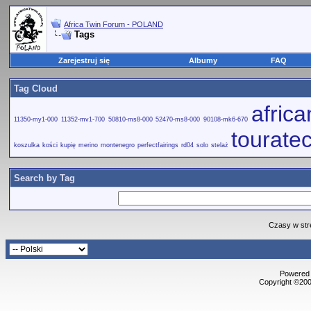
Africa Twin Forum - POLAND
Tags
Zarejestruj się
Albumy
FAQ
Tag Cloud
afric
11350-my1-000
11352-mv1-700
50810-ms8-000
52470-ms8-000
90108-mk6-670
tourate
koszulka
kości
kupię
merino
montenegro
perfectfairings
rd04
solo
stelaż
Search by Tag
Czasy w str
Powered b
Copyright ©2000