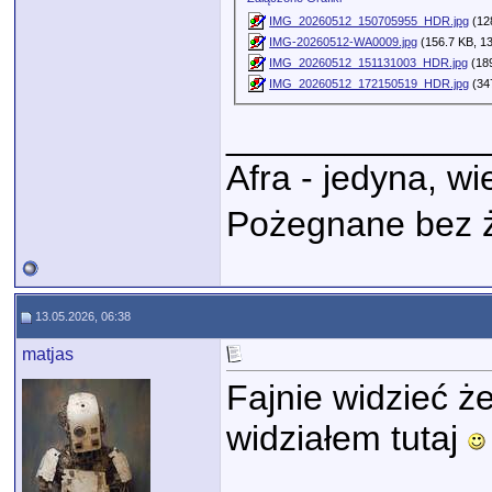
IMG_20260512_150705955_HDR.jpg
(128
IMG-20260512-WA0009.jpg
(156.7 KB, 13
IMG_20260512_151131003_HDR.jpg
(189
IMG_20260512_172150519_HDR.jpg
(347
_____________
Afra - jedyna, w
Pożegnane bez 
13.05.2026, 06:38
matjas
Fajnie widzieć ż
widziałem tutaj
_____________