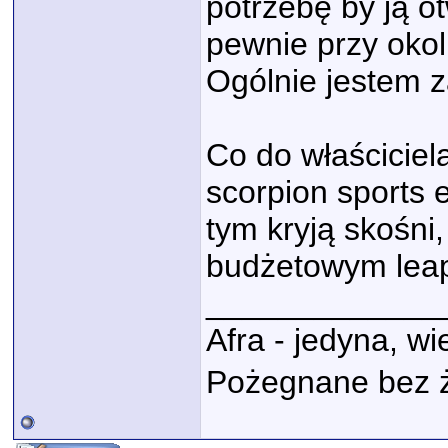
potrzebę by ją ot
pewnie przy okol
Ogólnie jestem 
Co do właściciel
scorpion sports 
tym kryją skośni,
budżetowym lea
_____________
Afra - jedyna, w
Pożegnane bez 