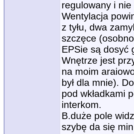
regulowany i nie
Wentylacja powi
z tyłu, dwa zamy
szczęce (osobno
EPSie są dosyć g
Wnętrze jest pr
na moim araiowo-
był dla mnie). 
pod wkładkami p
interkom.
B.duże pole widz
szybę da się min