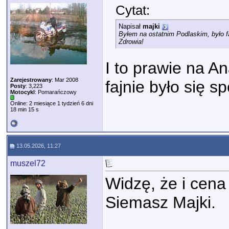
Cytat:
Napisał
majki
Byłem na ostatnim Podlaskim, było fa
Zdrowia!
I to prawie na A
Zarejestrowany
: Mar 2008
fajnie było się s
Posty
: 3,223
Motocykl
: Pomarańczowy
Online: 2 miesiące 1 tydzień 6 dni
18 min 15 s
13.05.2026, 11:27
muszel72
Widzę, że i cena
Siemasz Majki.