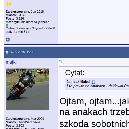
Zarejestrowany
: Jun 2018
Miasto
: GDA
Posty
: 3,126
Motocykl
: nie mam AT jeszcze
Online: 2 miesiące 3 tygodni 2 dni 8
godz 41 min 31 s
14.05.2026, 15:35
majki
Cytat:
Napisał
Babel
I to prawie na Anakach - dzidował P
Ojtam, ojtam...ja
na anakach trzeb
Zarejestrowany
: Mar 2009
szkoda sobotnic
Miasto
: Gwe/Warszawa
Posty
: 3,503