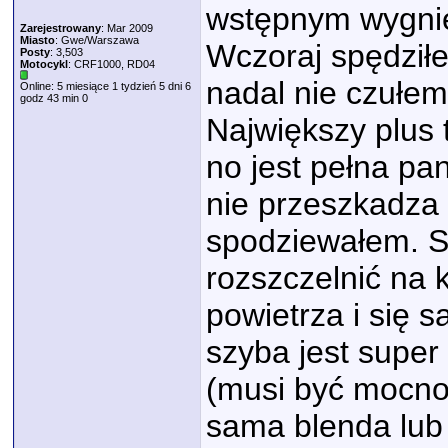
wstępnym wygnie
Zarejestrowany
: Mar 2009
Miasto
: Gwe/Warszawa
Wczoraj spędziłe
Posty
: 3,503
Motocykl
: CRF1000, RD04
nadal nie czułem
Online: 5 miesiące 1 tydzień 5 dni 6
godz 43 min 0
Największy plus t
no jest pełna pa
nie przeszkadza t
spodziewałem. S
rozszczelnić na 
powietrza i się 
szyba jest super
(musi być mocno 
sama blenda lub 