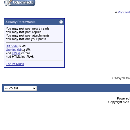
«
Poprzed
Zasady Postowania
You
may not
post new threads
You
may not
post replies
You
may not
post attachments
You
may not
edit your posts
BB code
is
Wł.
Uśmieszki
są
Wł.
kod
[IMG]
jest
Wł.
kod HTML jest
Wył.
Forum Rules
Czasy w str
Powered b
Copyright ©2000