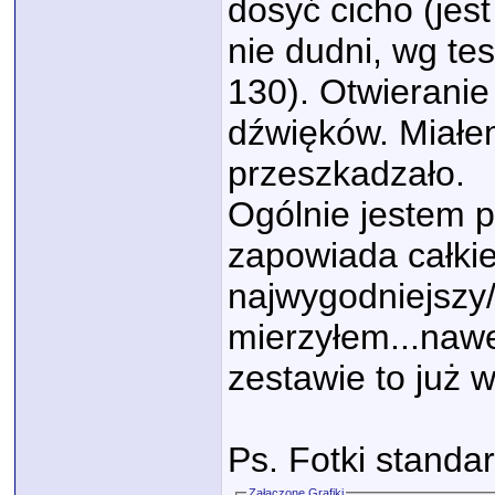
dosyć cicho (jest
nie dudni, wg t
130). Otwieranie
dźwięków. Miałem
przeszkadzało.
Ogólnie jestem 
zapowiada całkie
najwygodniejszy/
mierzyłem...nawet
zestawie to już w
Ps. Fotki standa
Załączone Grafiki