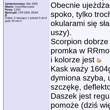
Obecnie ujeżdża
Zarejestrowany
: Mar 2009
Miasto
: Gwe/Warszawa
Posty
: 3,503
spoko, tylko tro
Motocykl
: CRF1000, RD04
Online: 5 miesiące 1 tydzień 5 dni 6
okularami się sł
godz 43 min 0
uszy).
Scorpion dobrze 
promka w RRmoto 
i kolorze jest
Kask waży 1604g
dymiona szyba,
szczękę, deflekto
Daszek jest regu
pomoże (dziś wi