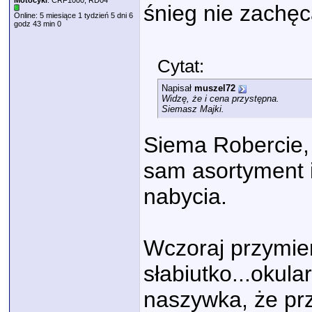
Motocykl
: CRF1000, RD04
śnieg nie zachęca
Online: 5 miesiące 1 tydzień 5 dni 6
godz 43 min 0
Cytat:
Napisał
muszel72
Widzę, że i cena przystępna.
Siemasz Majki.
Siema Robercie, 
sam asortyment i
nabycia.
Wczoraj przymie
słabiutko...okul
naszywka, że prz