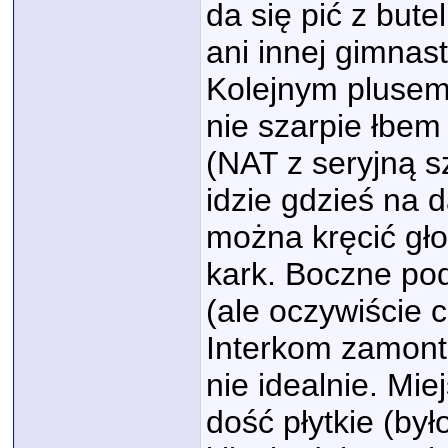
da się pić z but
ani innej gimnast
Kolejnym plusem 
nie szarpie łbem
(NAT z seryjną s
idzie gdzieś na 
można kręcić gło
kark. Boczne po
(ale oczywiście c
Interkom zamonto
nie idealnie. Mie
dość płytkie (by