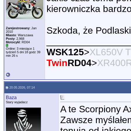
kierowniczka bardz
Szkoda, że Podlaski 
Zarejestrowany
: Jan
2010
Miasto
: Warszawa
________________
Posty
: 2,968
Motocykl
: RD04
Online: 3 miesiące 1
WSK125
>
XL650V T
tydzień 5 dni 18 godz 39
min 26 s
Twin
RD04
>
XR400
20.05.2026, 07:14
Baza
Stary wyjadacz
A te Scorpiony Ax
Zawsze myślałem
tonują od jakieg