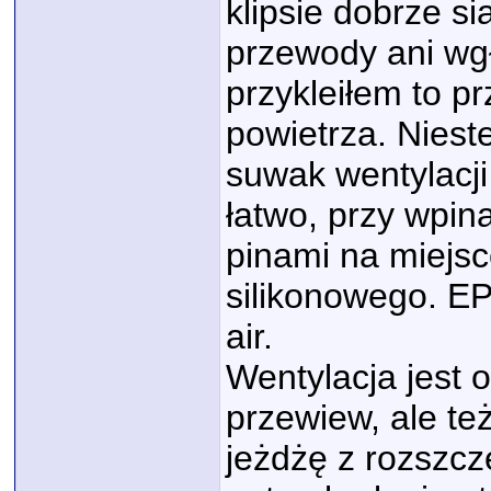
klipsie dobrze s
przewody ani wgł
przykleiłem to p
powietrza. Nieste
suwak wentylacji
łatwo, przy wpina
pinami na miejs
silikonowego. EP
air.
Wentylacja jest o
przewiew, ale te
jeżdżę z rozszc