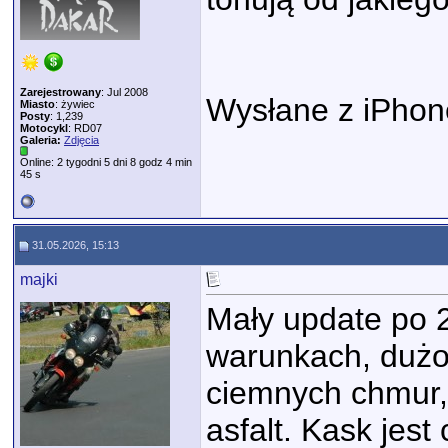
Zarejestrowany
: Jul 2008
Wysłane z iPhon
Miasto
: żywiec
Posty
: 1,239
Motocykl
: RD07
Galeria:
Zdjęcia
Online: 2 tygodni 5 dni 8 godz 4 min
45 s
31.05.2026, 15:13
majki
Mały update po 2
warunkach, dużo 
ciemnych chmur, 
asfalt. Kask jes