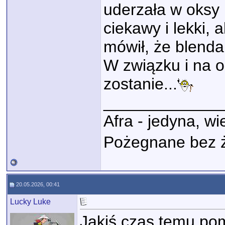
uderzała w oksy i
ciekawy i lekki, 
mówił, że blenda
W związku i na o
zostanie...
_____________
Afra - jedyna, w
Pożegnane bez 
20.05.2026, 00:41
Lucky Luke
Jakiś czas temu po