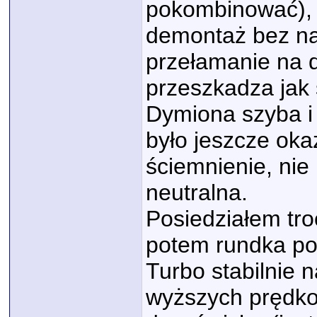
pokombinować), m
demontaż bez na
przełamanie na d
przeszkadza jak 
Dymiona szyba i 
było jeszcze oka
ściemnienie, nie
neutralna.
Posiedziałem tro
potem rundka po o
Turbo stabilnie 
wyższych prędkoś