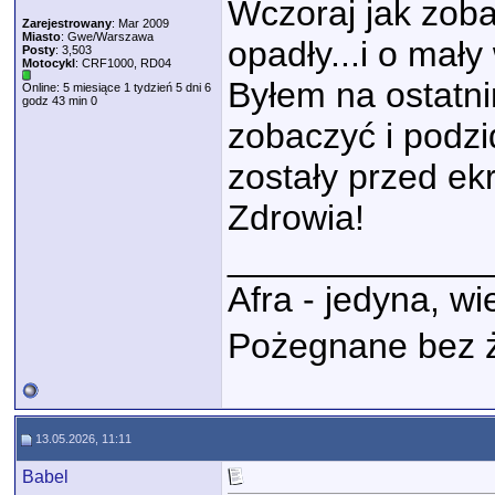
Wczoraj jak zoba
Zarejestrowany
: Mar 2009
Miasto
: Gwe/Warszawa
opadły...i o mały
Posty
: 3,503
Motocykl
: CRF1000, RD04
Byłem na ostatni
Online: 5 miesiące 1 tydzień 5 dni 6
godz 43 min 0
zobaczyć i podzi
zostały przed ek
Zdrowia!
_____________
Afra - jedyna, w
Pożegnane bez 
13.05.2026, 11:11
Babel