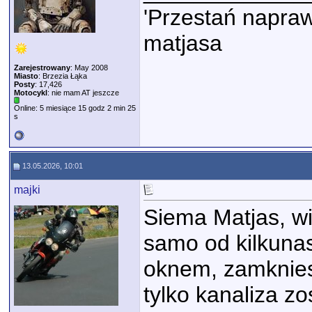
'Przestań napraw
matjasa
Zarejestrowany
: May 2008
Miasto
: Brzezia Łąka
Posty
: 17,426
Motocykl
: nie mam AT jeszcze
Online: 5 miesiące 15 godz 2 min 25
s
13.05.2026, 10:01
majki
Siema Matjas, wi
samo od kilkunas
oknem, zamknies
tylko kanaliza zo