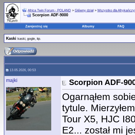
Africa Twin Forum - POLAND
>
Główny dział
>
Wszystko dla Afrykańcz
Scorpion ADF-9000
Zarejestruj się
Albumy
FAQ
Kaski
kaski, gogle, itp.
13.05.2026, 00:53
majki
Scorpion ADF-90
Ogarnąłem sobie
tytule. Mierzyłe
Tour X5, HJC I80
E2... został mi 