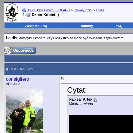
Africa Twin Forum - POLAND
>
Główny dział
>
Lejdis
Dzień Kobiet :)
Zarejestruj się
Albumy
FAQ
Lejdis
Motocykl + kobieta, czyli wszystko co może być związane z tym duetem
09.03.2025, 12:29
consigliero
Ajde Jano
Cytat:
Napisał
Artek
Mleka i miodu.