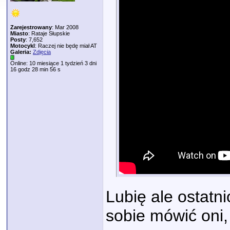
Zarejestrowany
: Mar 2008
Miasto
: Rataje Słupskie
Posty
: 7,652
Motocykl
: Raczej nie będę miał AT
Galeria:
Zdjęcia
Online: 10 miesiące 1 tydzień 3 dni
16 godz 28 min 56 s
Lubię ale ostatn
sobie mówić oni, 