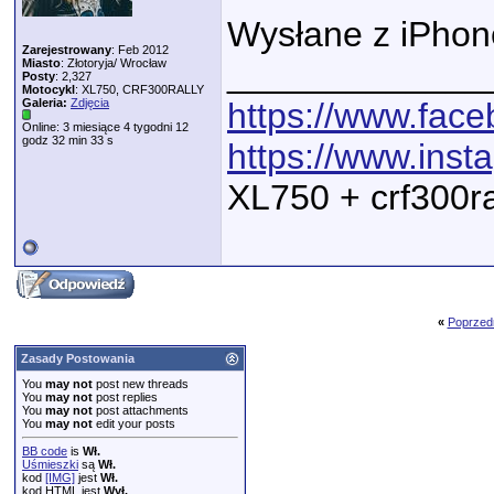
Wysłane z iPhon
Zarejestrowany
: Feb 2012
_____________
Miasto
: Złotoryja/ Wrocław
Posty
: 2,327
Motocykl
: XL750, CRF300RALLY
Galeria:
Zdjęcia
https://www.fac
Online: 3 miesiące 4 tygodni 12
godz 32 min 33 s
https://www.ins
XL750 + crf300r
«
Poprzed
Zasady Postowania
You
may not
post new threads
You
may not
post replies
You
may not
post attachments
You
may not
edit your posts
BB code
is
Wł.
Uśmieszki
są
Wł.
kod
[IMG]
jest
Wł.
kod HTML jest
Wył.