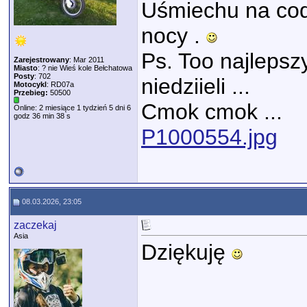
Uśmiechu na cod
nocy .
Ps. Too najlepsz
Zarejestrowany
: Mar 2011
Miasto
: ? nie Wieś kole Bełchatowa
Posty
: 702
niedziieli ...
Motocykl
: RD07a
Przebieg:
50500
Cmok cmok ...
Online: 2 miesiące 1 tydzień 5 dni 6
godz 36 min 38 s
P1000554.jpg
08.03.2026, 23:05
zaczekaj
Asia
Dziękuję