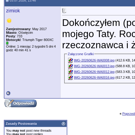
03.07.2026, 13:46
zimiok
Dokończyłem (po
Zarejestrowany
: May 2017
mojego Taty. Roc
Miasto
: Oświęcim
Posty
: 733
Motocykl
: Triumph Tiger 800XC
rzeczoznawca i ż
Online: 1 miesiąc 2 tygodni 5 dni 4
godz 40 min 41 s
Załączone Grafiki
IMG-20260626-WA0008.jpg
(412.6 KB, 14
IMG-20260626-WA0013.jpg
(588.8 KB, 10
IMG-20260626-WA0012.jpg
(583.3 KB, 10
IMG-20260626-WA0016.jpg
(617.2 KB, 12
«
Poprzed
Zasady Postowania
You
may not
post new threads
You
may not
post replies