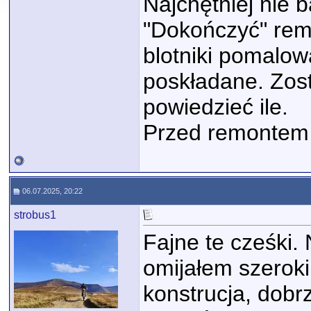
Najchętniej nie 
"Dokończyć" remo
blotniki pomalow
poskładane. Zost
powiedzieć ile.
Przed remontem 
06.07.2025, 20:22
strobus1
Fajne te cześki.
omijałem szeroki
konstrucja, dob