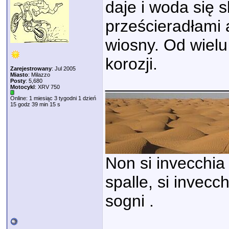
daje i woda się 
prześcieradłami 
wiosny. Od wielu 
korozji.
Zarejestrowany
: Jul 2005
Miasto
: Milazzo
_____________
Posty
: 5,680
Motocykl
: XRV 750
Online: 1 miesiąc 3 tygodni 1 dzień
15 godz 39 min 15 s
Non si invecchia 
spalle, si invecc
sogni .