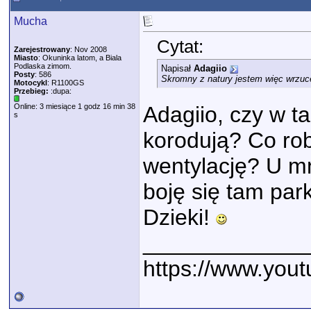
Mucha
Cytat:
Zarejestrowany
: Nov 2008
Miasto
: Okuninka latom, a Biala
Podlaska zimom.
Napisał
Adagiio
Posty
: 586
Skromny z natury jestem więc wrzucę 
Motocykl
: R1100GS
Przebieg:
:dupa:
Online: 3 miesiące 1 godz 16 min 38
Adagiio, czy w t
s
korodują? Co rob
wentylację? U mn
boję się tam par
Dzieki!
_____________
https://www.yo