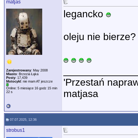
matjas
legancko
oleju nie bierze?
_____________
Zarejestrowany
: May 2008
Miasto
: Brzezia Łąka
Posty
: 17,439
'Przestań napraw
Motocykl
: nie mam AT jeszcze
Online: 5 miesiące 16 godz 15 min
matjasa
22 s
07.07.2025, 12:36
strobus1