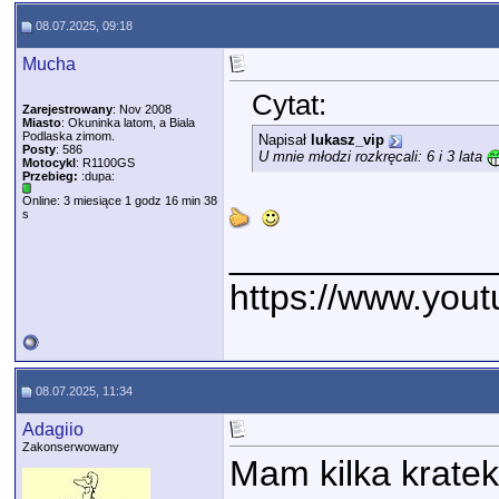
08.07.2025, 09:18
Mucha
Cytat:
Zarejestrowany
: Nov 2008
Miasto
: Okuninka latom, a Biala
Podlaska zimom.
Napisał
lukasz_vip
Posty
: 586
U mnie młodzi rozkręcali: 6 i 3 lata
Motocykl
: R1100GS
Przebieg:
:dupa:
Online: 3 miesiące 1 godz 16 min 38
s
_____________
https://www.yo
08.07.2025, 11:34
Adagiio
Zakonserwowany
Mam kilka kratek 