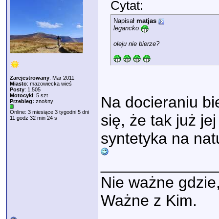
Cytat:
Napisał
matjas
legancko
oleju nie bierze?
Zarejestrowany
: Mar 2011
Miasto
: mazowiecka wieś
Posty
: 1,505
Motocykl
: 5 szt
Na docieraniu bi
Przebieg:
znośny
Online: 3 miesiące 3 tygodni 5 dni
się, że tak już j
11 godz 32 min 24 s
syntetyka na nat
_____________
Nie ważne gdzie
Ważne z Kim.