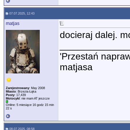
07.07.2025, 12:43
matjas
docieraj dalej. 
_____________
'Przestań napraw
matjasa
Zarejestrowany
: May 2008
Miasto
: Brzezia Łąka
Posty
: 17,439
Motocykl
: nie mam AT jeszcze
Online: 5 miesiące 16 godz 15 min
22 s
08.07.2025, 08:58