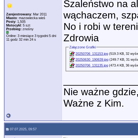
Szaleństwo na a
wąchaczem, szpa
Zarejestrowany
: Mar 2011
Miasto
: mazowiecka wieś
Posty
: 1,505
No i robi w teren
Motocykl
: 5 szt
Przebieg:
znośny
Zdrowia
Online: 3 miesiące 3 tygodni 5 dni
11 godz 32 min 24 s
Załączone Grafiki
20250706_131153.jpg
(519.3 KB, 32 wyśw
20250630_190639.jpg
(249.7 KB, 31 wyśw
20250706_131135.jpg
(473.4 KB, 36 wyśw
_____________
Nie ważne gdzie
Ważne z Kim.
07.07.2025, 09:57