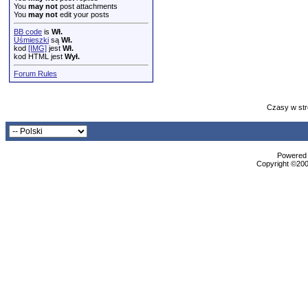
You
may not
post attachments
You
may not
edit your posts
BB code
is
Wł.
Uśmieszki
są
Wł.
kod
[IMG]
jest
Wł.
kod HTML jest
Wył.
Forum Rules
Czasy w str
Powered b
Copyright ©2000