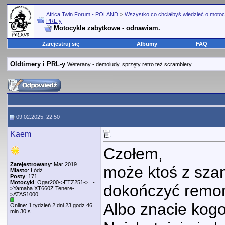
Africa Twin Forum - POLAND
>
Wszystko co chciałbyś wiedzieć o motoc
PRL-y
Motocykle zabytkowe - odnawiam.
Zarejestruj się
Albumy
FAQ
Oldtimery i PRL-y
Weterany - demoludy, sprzęty retro też scramblery
09.02.2025, 22:50
Kaem
Czołem,
Zarejestrowany
: Mar 2019
może ktoś z sza
Miasto
: Łódź
Posty
: 171
Motocykl
: Ogar200->ETZ251->...-
dokończyć remo
>Yamaha XT660Z Tenere-
>ATAS1000
Albo znacie kogo
Online: 1 tydzień 2 dni 23 godz 46
min 30 s