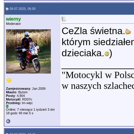
09.07.2025, 06:55
wierny
Moderator
CeZla świetna.
którym siedziałe
dzieciaka.
)
_____________
"Motocykl w Polsc
w naszych szlache
Zarejestrowany
: Jan 2009
Miasto
: Bytom
Posty
: 4,904
Motocykl
: RD07c
Przebieg:
Im więc
Online: 7 miesiące 1 tydzień 3 dni
18 godz 49 min 5 s