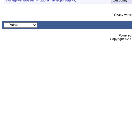
Noclegi we Włoszech - Liguria i Venecja (Julijska)
Zet Johny
Czasy w str
Powered b
Copyright ©2000