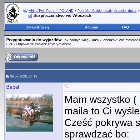
Africa Twin Forum - POLAND
>
Podróże. Całkiem małe, średnie i duże.
Bezpieczeństwo we Włoszech
Zarejestruj się
Albumy
FAQ
Przygotowania do wyjazdów
Jak zdobyć wizę? Jaka kuchenka? Brać materac i
CPD? Odpowiedzi znajdziesz w tym dziale.
09.07.2026, 14:19
Babel
Mam wszystko ( 
maila to Ci wyśle
Cześć pokrywa s
sprawdzać bo: