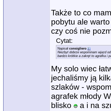
Także to co mam
pobytu ale wart
czy coś nie pozm
Cytat:
Napisał
consigliero
Niezbyt dobrze wspominam wjazd od st
bardzo krótkie a zakręt to agrafka i 
My solo wiec łat
jechaliśmy ją kil
szlaków - wspom
agrafek młody Wł
blisko
a i na sz