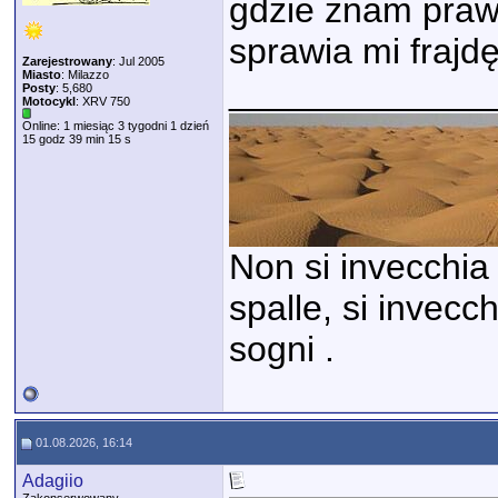
gdzie znam prawi
sprawia mi frajdę
Zarejestrowany
: Jul 2005
Miasto
: Milazzo
_____________
Posty
: 5,680
Motocykl
: XRV 750
Online: 1 miesiąc 3 tygodni 1 dzień
15 godz 39 min 15 s
Non si invecchia 
spalle, si invecc
sogni .
01.08.2026, 16:14
Adagiio