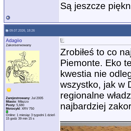
Są jeszcze piękn
09.07.2026, 18:26
Adagiio
Zakonserwowany
Zrobiłeś to co na
Piemonte. Eko te
kwestia nie odleg
wszystko, jak w 
regionalne władz
Zarejestrowany
: Jul 2005
Miasto
: Milazzo
najbardziej zak
Posty
: 5,680
Motocykl
: XRV 750
_____________
Online: 1 miesiąc 3 tygodni 1 dzień
15 godz 39 min 15 s