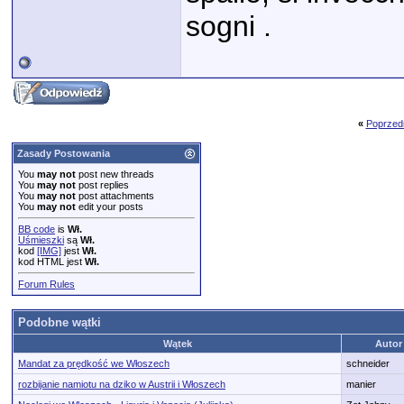
sogni .
«
Poprzed
Zasady Postowania
You
may not
post new threads
You
may not
post replies
You
may not
post attachments
You
may not
edit your posts
BB code
is
Wł.
Uśmieszki
są
Wł.
kod
[IMG]
jest
Wł.
kod HTML jest
Wł.
Forum Rules
Podobne wątki
Wątek
Autor
Mandat za prędkość we Włoszech
schneider
rozbijanie namiotu na dziko w Austrii i Włoszech
manier