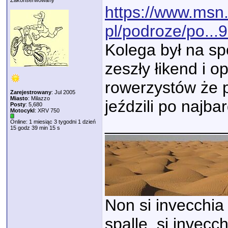
Zakonserwowany
https://www.msn
pl/podroze/po..
Kolega był na s
zeszły łikend i op
rowerzystów że p
Zarejestrowany
: Jul 2005
Miasto
: Milazzo
jeździli po najb
Posty
: 5,680
Motocykl
: XRV 750
_____________
Online: 1 miesiąc 3 tygodni 1 dzień
15 godz 39 min 15 s
Non si invecchia 
spalle, si invecc