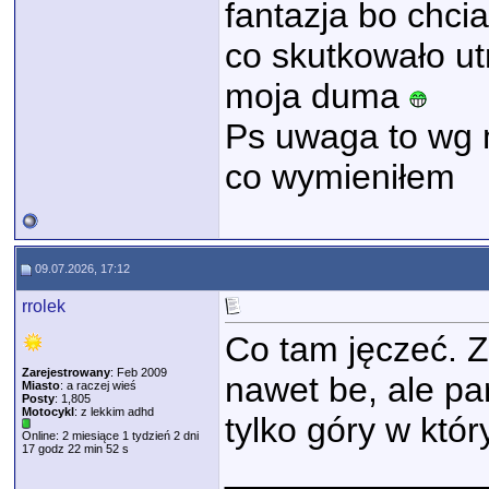
fantazja bo chci
co skutkowało utr
moja duma
Ps uwaga to wg m
co wymieniłem
09.07.2026, 17:12
rrolek
Co tam jęczeć. 
Zarejestrowany
: Feb 2009
nawet be, ale pa
Miasto
: a raczej wieś
Posty
: 1,805
Motocykl
: z lekkim adhd
tylko góry w któr
Online: 2 miesiące 1 tydzień 2 dni
17 godz 22 min 52 s
_____________