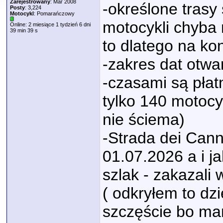
Zarejestrowany
: Mar 2008
-określone trasy
Posty
: 3,224
Motocykl
: Pomarańczowy
motocykli chyba
Online: 2 miesiące 1 tydzień 6 dni
39 min 39 s
to dlatego na ko
-zakres dat otwa
-czasami są płat
tylko 140 motocy
nie ściema)
-Strada dei Cann
01.07.2026 a i j
szlak - zakazali
( odkryłem to dz
szczęście bo man