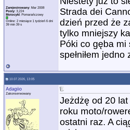
Niestety już to s
Zarejestrowany
: Mar 2008
Strada dei Canno
Posty
: 3,224
Motocykl
: Pomarańczowy
dzień przed że za
Online: 2 miesiące 1 tydzień 6 dni
39 min 39 s
tylko mniejszy k
Póki co gęba mi 
spełniłem jedno
10.07.2026, 13:05
Adagiio
Zakonserwowany
Jeżdżę od 20 lat 
roku moto/rower
ostatni raz. A c