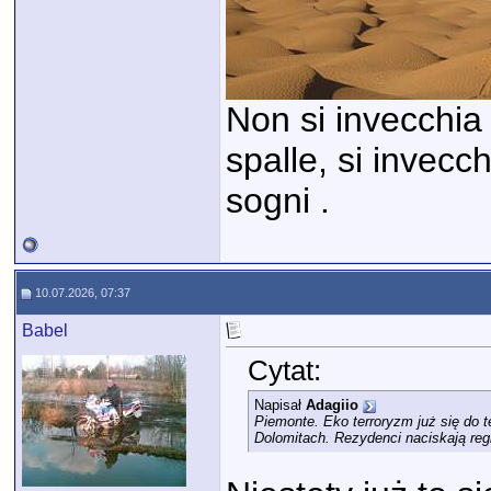
Non si invecchia 
spalle, si invecc
sogni .
10.07.2026, 07:37
Babel
Cytat:
Napisał
Adagiio
Piemonte. Eko terroryzm już się do t
Dolomitach. Rezydenci naciskają reg