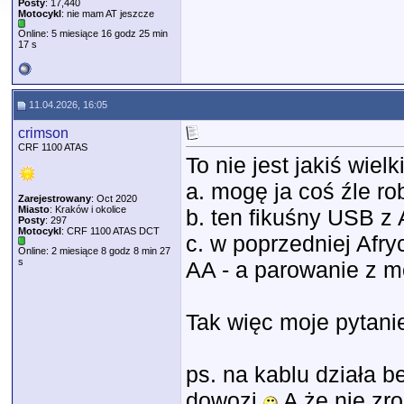
Posty
: 17,440
Motocykl
: nie mam AT jeszcze
Online: 5 miesiące 16 godz 25 min
17 s
11.04.2026, 16:05
crimson
CRF 1100 ATAS
To nie jest jakiś wie
a. mogę ja coś źle ro
Zarejestrowany
: Oct 2020
Miasto
: Kraków i okolice
b. ten fikuśny USB z 
Posty
: 297
Motocykl
: CRF 1100 ATAS DCT
c. w poprzedniej Afr
Online: 2 miesiące 8 godz 8 min 27
s
AA - a parowanie z m
Tak więc moje pytani
ps. na kablu działa b
dowozi
A że nie zro