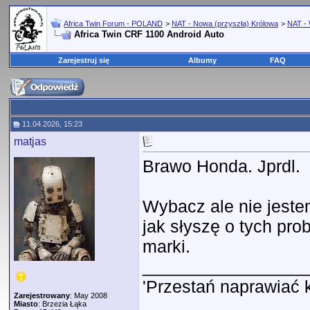
Africa Twin Forum - POLAND
>
NAT - Nowa (przyszła) Królowa
>
NAT - 
Africa Twin CRF 1100 Android Auto
Zarejestruj się
Albumy
FAQ
11.04.2026, 15:23
matjas
Brawo Honda. Jprdl.
Wybacz ale nie jeste
jak słyszę o tych pr
marki.
_________________
'Przestań naprawiać 
Zarejestrowany
: May 2008
Miasto
: Brzezia Łąka