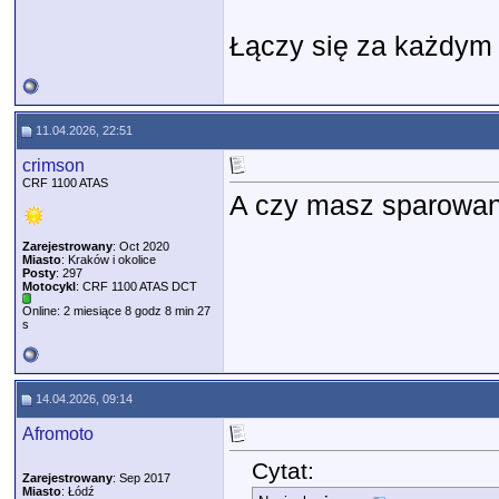
Łączy się za każdym
11.04.2026, 22:51
crimson
CRF 1100 ATAS
A czy masz sparowany
Zarejestrowany
: Oct 2020
Miasto
: Kraków i okolice
Posty
: 297
Motocykl
: CRF 1100 ATAS DCT
Online: 2 miesiące 8 godz 8 min 27
s
14.04.2026, 09:14
Afromoto
Cytat:
Zarejestrowany
: Sep 2017
Miasto
: Łódź