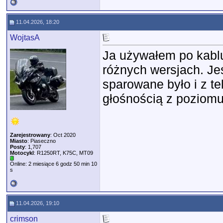
11.04.2026, 18:20
WojtasA
Ja używałem po kabl
różnych wersjach. Je
sparowane było i z te
głośnością z poziomu
Zarejestrowany
: Oct 2020
Miasto
: Piaseczno
Posty
: 1,707
Motocykl
: R1250RT, K75C, MT09
Online: 2 miesiące 6 godz 50 min 10
s
11.04.2026, 19:10
crimson