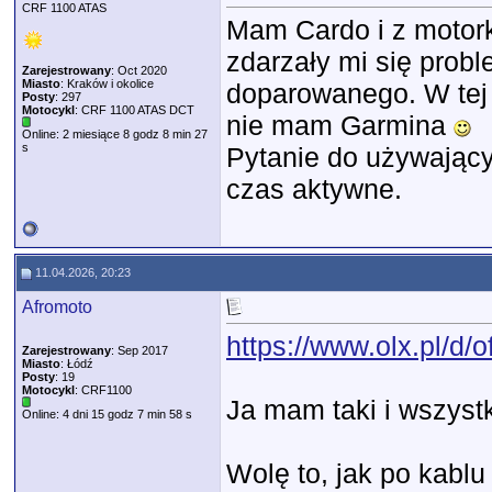
CRF 1100 ATAS
Mam Cardo i z motork
zdarzały mi się probl
Zarejestrowany
: Oct 2020
Miasto
: Kraków i okolice
doparowanego. W tej 
Posty
: 297
Motocykl
: CRF 1100 ATAS DCT
nie mam Garmina
Online: 2 miesiące 8 godz 8 min 27
s
Pytanie do używający
czas aktywne.
11.04.2026, 20:23
Afromoto
https://www.olx.pl/d/o
Zarejestrowany
: Sep 2017
Miasto
: Łódź
Posty
: 19
Motocykl
: CRF1100
Ja mam taki i wszyst
Online: 4 dni 15 godz 7 min 58 s
Wolę to, jak po kablu 