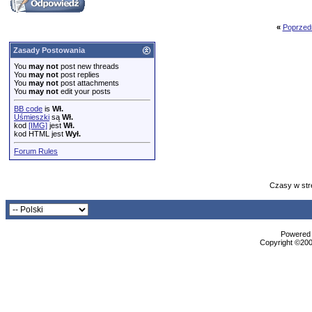
«
Poprzed
Zasady Postowania
You
may not
post new threads
You
may not
post replies
You
may not
post attachments
You
may not
edit your posts
BB code
is
Wł.
Uśmieszki
są
Wł.
kod
[IMG]
jest
Wł.
kod HTML jest
Wył.
Forum Rules
Czasy w str
Powered b
Copyright ©2000