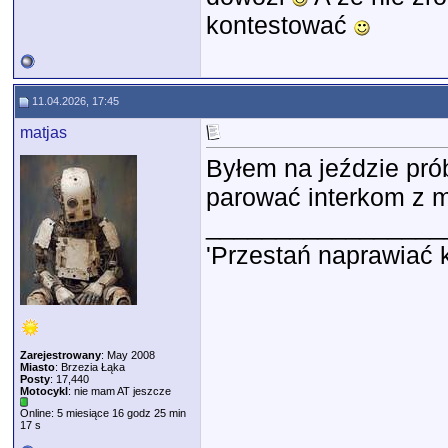
kontestować
11.04.2026, 17:45
matjas
Byłem na jeździe pró
parować interkom z mot
_________________
'Przestań naprawiać 
Zarejestrowany
: May 2008
Miasto
: Brzezia Łąka
Posty
: 17,440
Motocykl
: nie mam AT jeszcze
Online: 5 miesiące 16 godz 25 min
17 s