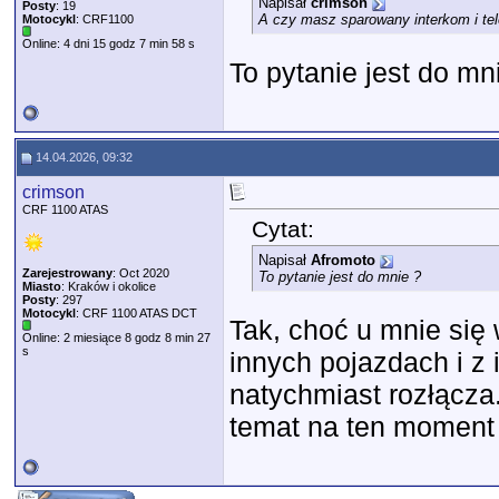
Napisał
crimson
Posty
: 19
A czy masz sparowany interkom i te
Motocykl
: CRF1100
Online: 4 dni 15 godz 7 min 58 s
To pytanie jest do mn
14.04.2026, 09:32
crimson
CRF 1100 ATAS
Cytat:
Napisał
Afromoto
Zarejestrowany
: Oct 2020
To pytanie jest do mnie ?
Miasto
: Kraków i okolice
Posty
: 297
Motocykl
: CRF 1100 ATAS DCT
Tak, choć u mnie się 
Online: 2 miesiące 8 godz 8 min 27
s
innych pojazdach i z 
natychmiast rozłącza
temat na ten moment 