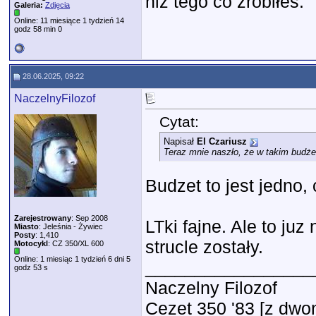
niż tego co zrobiłeś.
Galeria:
Zdjęcia
Online: 11 miesiące 1 tydzień 14
godz 58 min 0
28.06.2025, 09:22
NaczelnyFilozof
Cytat:
Napisał
El Czariusz
Teraz mnie naszło, że w takim budże
Budzet to jest jedno, 
Zarejestrowany
: Sep 2008
LTki fajne. Ale to ju
Miasto
: Jeleśnia - Żywiec
Posty
: 1,410
strucle zostały.
Motocykl
: CZ 350/XL 600
Online: 1 miesiąc 1 tydzień 6 dni 5
_________________
godz 53 s
Naczelny Filozof
Cezet 350 '83 [z dwon