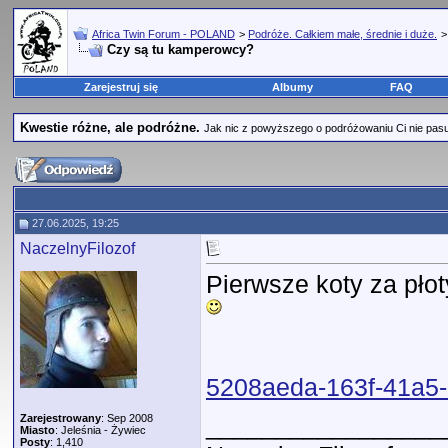
Africa Twin Forum - POLAND
>
Podróże. Całkiem małe, średnie i duże.
Czy są tu kamperowcy?
Zarejestruj się
Albumy
FAQ
Kwestie różne, ale podróżne.
Jak nic z powyższego o podróżowaniu Ci nie pasuje,
27.06.2025, 19:25
NaczelnyFilozof
Pierwsze koty za pło
5208aeda-163f-41a5-
Zarejestrowany
: Sep 2008
_________________
Miasto
: Jeleśnia - Żywiec
Posty
: 1,410