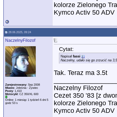
kolorze Zielonego Tr
Kymco Activ 50 ADV
28.06.2025, 09:24
NaczelnyFilozof
Cytat:
Napisał
fassi
Naczelny, udało się go zrzucić na 3,
Tak. Teraz ma 3.5t
_________________
Zarejestrowany
: Sep 2008
Naczelny Filozof
Miasto
: Jeleśnia - Żywiec
Posty
: 1,410
Cezet 350 '83 [z dwon
Motocykl
: CZ 350/XL 600
Online: 1 miesiąc 1 tydzień 6 dni 5
kolorze Zielonego Tr
godz 53 s
Kymco Activ 50 ADV