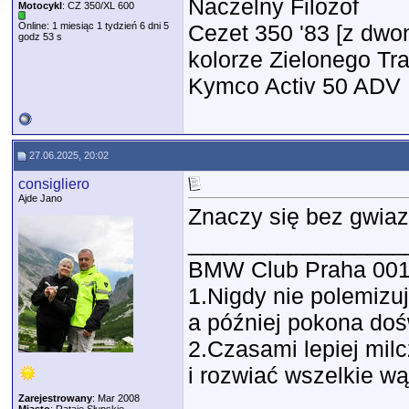
Naczelny Filozof
Motocykl
: CZ 350/XL 600
Online: 1 miesiąc 1 tydzień 6 dni 5
Cezet 350 '83 [z dwon
godz 53 s
kolorze Zielonego Tr
Kymco Activ 50 ADV
27.06.2025, 20:02
consigliero
Ajde Jano
Znaczy się bez gwia
_________________
BMW Club Praha 00
1.Nigdy nie polemizu
a później pokona do
2.Czasami lepiej milc
i rozwiać wszelkie wą
Zarejestrowany
: Mar 2008