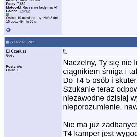
Miasto
: Rataje Słupskie
Posty
: 7,652
Motocykl
: Raczej nie będę miał AT
Galeria:
Zdjęcia
Online: 10 miesiące 1 tydzień 3 dni
15 godz 49 min 58 s
27.06.2025, 20:15
El Czariusz
Gość
Naczelny, Ty się nie
Posty
: n/a
ciągnikiem śmiga i ta
Online: 0
Do T4 5 osób i skuter?
Szukanie teraz odpow
niezawodne dzisiaj w
nieporozumienie, naw
Nie ma już zadbanyc
T4 kamper jest wygod