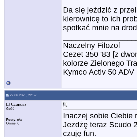
Da się jeździć z prze
kierownicę to ich pro
spotkać mnie na dro
_________________
Naczelny Filozof
Cezet 350 '83 [z dwon
kolorze Zielonego Tr
Kymco Activ 50 ADV
27.06.2025, 22:52
El Czariusz
Gość
Inaczej sobie Ciebie
Posty
: n/a
Jeżdżę teraz Scudo 2 
Online: 0
czuję fun.