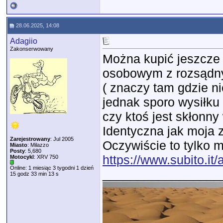
28.06.2025, 14:08
Adagiio
Zakonserwowany
Można kupić jeszcze 
osobowym z rozsądny
( znaczy tam gdzie ni
jednak sporo wysiłku
czy ktoś jest skłonny
Identyczna jak moja z
Zarejestrowany
: Jul 2005
Oczywiście to tylko m
Miasto
: Milazzo
Posty
: 5,680
https://www.subito.it
Motocykl
: XRV 750
Online: 1 miesiąc 3 tygodni 1 dzień
_________________
15 godz 33 min 13 s