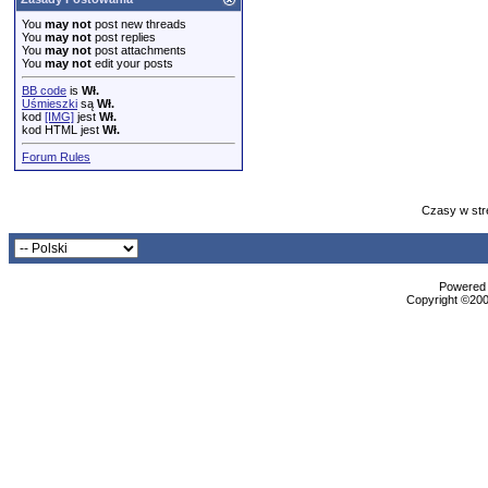
You
may not
post new threads
You
may not
post replies
You
may not
post attachments
You
may not
edit your posts
BB code
is
Wł.
Uśmieszki
są
Wł.
kod
[IMG]
jest
Wł.
kod HTML jest
Wł.
Forum Rules
Czasy w str
Powered b
Copyright ©2000