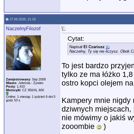
27.06.2025, 21:19
NaczelnyFilozof
Cytat:
Napisał
El Czariusz
Naczelny, Ty się nie liczysz. Obok C
To jest bardzo przyj
tylko ze ma łóżko 1,
Zarejestrowany
: Sep 2008
ostro kopci olejem na
Miasto
: Jeleśnia - Żywiec
Posty
: 1,410
Motocykl
: CZ 350/XL 600
Online: 1 miesiąc 1 tydzień 6 dni 5
Kampery mnie nigdy n
godz 53 s
dziwnych miejscach, p
nie mówimy o jakiś 
zooombie
)