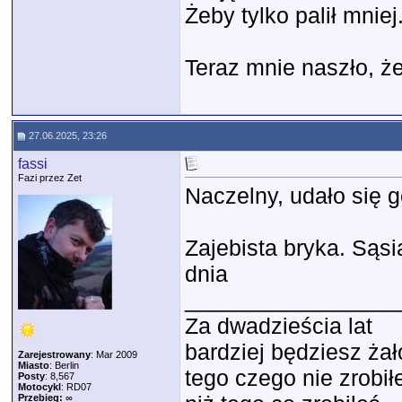
Żeby tylko palił mniej
Teraz mnie naszło, ż
27.06.2025, 23:26
fassi
Fazi przez Zet
Naczelny, udało się g
Zajebista bryka. Sąs
dnia
_________________
Za dwadzieścia lat
bardziej będziesz ża
Zarejestrowany
: Mar 2009
Miasto
: Berlin
tego czego nie zrobił
Posty
: 8,567
Motocykl
: RD07
Przebieg:
∞