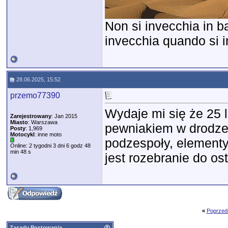
Non si invecchia in ba
invecchia quando si in
28.06.2025, 15:52
przemo77390
Wydaje mi się że 25 l
Zarejestrowany
: Jan 2015
Miasto
: Warszawa
pewniakiem w drodze.
Posty
: 1,969
Motocykl
: inne moto
podzespoły, element
Online: 2 tygodni 3 dni 6 godz 48
min 48 s
jest rozebranie do ost
«
Poprzed
Zasady Postowania