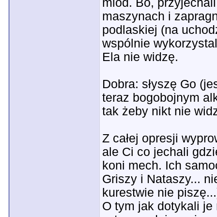
miód. Bo, przyjechali
maszynach i zapragn
podlaskiej (na uchod
wspólnie wykorzystal
Ela nie widzę.
Dobra: słyszę Go (je
teraz bogobojnym al
tak żeby nikt nie widz
Z całej opresji wypr
ale Ci co jechali gdz
koni mech. Ich samo
Griszy i Nataszy... n
kurestwie nie piszę...
O tym jak dotykali je