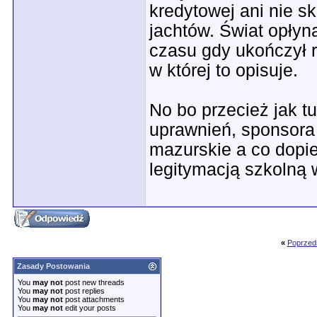
kredytowej ani nie s
jachtów. Świat opłyną
czasu gdy ukończył r
w której to opisuje.
No bo przecież jak 
uprawnień, sponsora 
mazurskie a co dopier
legitymacją szkolną 
«
Poprzed
Zasady Postowania
You
may not
post new threads
You
may not
post replies
You
may not
post attachments
You
may not
edit your posts