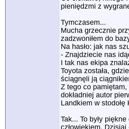
pieniędzmi z wygrane
Tymczasem...
Mucha grzecznie przy
zadzwoniłem do bazy
Na hasło: jak nas sz
- Znajdziecie nas id
I tak nas ekipa znala
Toyota została, gdzi
ściągnęli ją ciągniki
Z tego co pamiętam, 
dokładniej autor pier
Landkiem w stodołę Ka
Tak... To były piękn
człowiekiem. Dzisiaj 