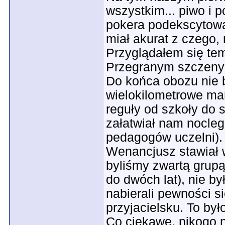
wszystkim... piwo i p
pokera podekscytowan
miał akurat z czego,
Przyglądałem się tem
Przegranym szczeny
Do końca obozu nie 
wielokilometrowe mar
reguły od szkoły do 
załatwiał nam nocleg
pedagogów uczelni). 
Wenancjusz stawiał 
byliśmy zwartą grupą
do dwóch lat), nie by
nabierali pewności si
przyjacielsku. To by
Co ciekawe, nikogo n