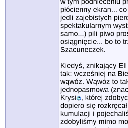
w tym podnieceniu p
płócienny ekran... co
jedli zajebistych pie
spektakularnym wystą
samo...) pili piwo p
osiągnięcie... bo to 
Szacuneczek.
Kiedyś, znikający Ell
tak: wcześniej na Bi
wąwóz. Wąwóz to taka
jednopasmowa (znacz
Krysi
, której zdoby
dopiero się rozkręca
kumulacji i pojechaliś
zdobyliśmy mimo moj