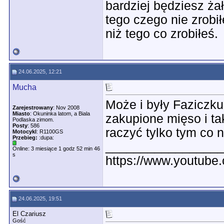
bardziej będziesz ża
tego czego nie zrobił
niż tego co zrobiłeś.
24.06.2025, 12:21
Mucha
Może i były Faziczku
Zarejestrowany
: Nov 2008
Miasto
: Okuninka latom, a Biala
zakupione mięso i ta
Podlaska zimom.
Posty
: 586
raczyć tylko tym co n
Motocykl
: R1100GS
Przebieg:
:dupa:
________________
Online: 3 miesiące 1 godz 52 min 46
s
https://www.youtub
24.06.2025, 19:51
El Czariusz
Gość