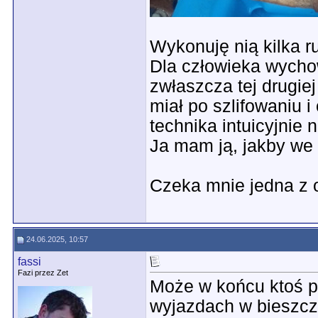
Wykonuję nią kilka r
Dla człowieka wycho
zwłaszcza tej drugiej
miał po szlifowaniu i
technika intuicyjnie n
Ja mam ją, jakby we 
Czeka mnie jedna z 
24.06.2025, 10:57
fassi
Fazi przez Zet
Może w końcu ktoś p
wyjazdach w bieszcza