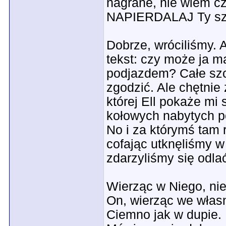
nagrane, nie wiem czy
NAPIERDALAJ Ty szcz
Dobrze, wróciliśmy. 
tekst: czy może ja m
podjazdem? Całe szcz
zgodzić. Ale chętni
której Ell pokaże mi
kołowych nabytych p
No i za którymś tam 
cofając utknęliśmy w
zdarzyliśmy się odlać
Wierząc w Niego, nie 
On, wierząc we własne 
Ciemno jak w dupie.