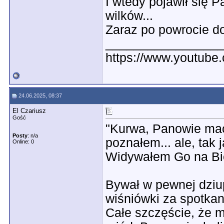
I wtedy pojawił się Pa
wilków...
Zaraz po powrocie do 
________________
https://www.youtub
24.06.2025, 08:37
El Czariusz
Gość
"Kurwa, Panowie maci
Posty
: n/a
poznałem... ale, tak 
Online: 0
Widywałem Go na Bies
Bywał w pewnej dziup
wiśniówki za spotkani
Całe szczęście, że m