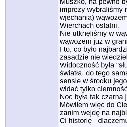
Muszko, na pewno by
imprezy wybraliśmy n
wjechania) wąwozem
Wierchach ostatni.
Nie utknęliśmy w wąwo
wąwozem już w grani
I to, co było najbardz
zasadzie nie wiedzie
Widoczność była "sł
światła, do tego sam
sensie w środku jego
widać tylko ciemność,
Noc była tak czarna 
Mówiłem więc do Ciebi
zanim wejdę na najb
Ci historię - dlaczemu