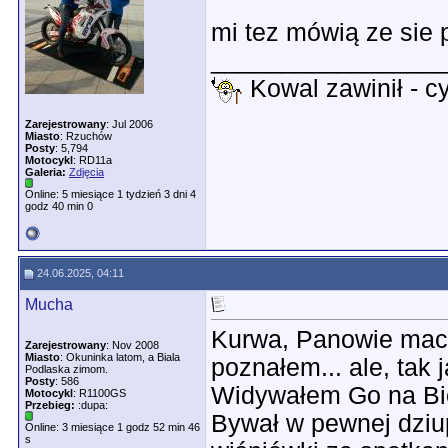
mi tez mówią ze sie
________________
Kowal zawinił - c
Zarejestrowany
: Jul 2006
Miasto
: Rzuchów
Posty
: 5,794
Motocykl
: RD11a
Galeria:
Zdjęcia
Online: 5 miesiące 1 tydzień 3 dni 4
godz 40 min 0
24.06.2025, 04:11
Mucha
Kurwa, Panowie macie
Zarejestrowany
: Nov 2008
Miasto
: Okuninka latom, a Biala
poznałem... ale, tak 
Podlaska zimom.
Posty
: 586
Widywałem Go na Bies
Motocykl
: R1100GS
Przebieg:
:dupa:
Bywał w pewnej dziup
Online: 3 miesiące 1 godz 52 min 46
s