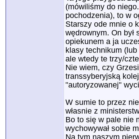
(mówiliśmy do niego.
pochodzenia), to w o
Starszy ode mnie o k
wędrownym. On był s
opiekunem a ja ucze
klasy technikum (lub
ale wtedy te trzy/czte
Nie wiem, czy Grzesi
transsyberyjską kolej
"autoryzowanej" wyci
W sumie to przez nie
własnie z ministerst
Bo to się w pale nie
wychowywał sobie m
Na tym naszym pierw