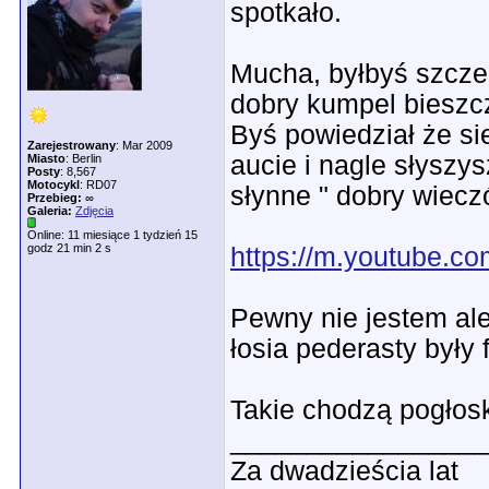
spotkało.
Mucha, byłbyś szczer
dobry kumpel bieszc
Byś powiedział że si
Zarejestrowany
: Mar 2009
aucie i nagle słyszys
Miasto
: Berlin
Posty
: 8,567
Motocykl
: RD07
słynne " dobry wieczó
Przebieg:
∞
Galeria:
Zdjęcia
Online: 11 miesiące 1 tydzień 15
godz 21 min 2 s
https://m.youtube.c
Pewny nie jestem al
łosia pederasty były
Takie chodzą pogłoski
________________
Za dwadzieścia lat