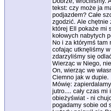
Dobrze, wróciliśmy. 
tekst: czy może ja m
podjazdem? Całe szcz
zgodzić. Ale chętni
której Ell pokaże mi
kołowych nabytych p
No i za którymś tam 
cofając utknęliśmy w
zdarzyliśmy się odlać
Wierząc w Niego, nie 
On, wierząc we własne 
Ciemno jak w dupie.
Mówię: zapierdalamy 
jutro.... cały czas mi 
obieżyświat - ni chu
pogadamy sobie od s