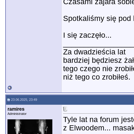
Czasami zajara sobi
Spotkaliśmy się pod 
I się zaczęło...
________________
Za dwadzieścia lat
bardziej będziesz ża
tego czego nie zrobił
niż tego co zrobiłeś.
23.06.2025, 23:49
ramires
Administrator
Tyle lat na forum je
z Elwoodem... masak