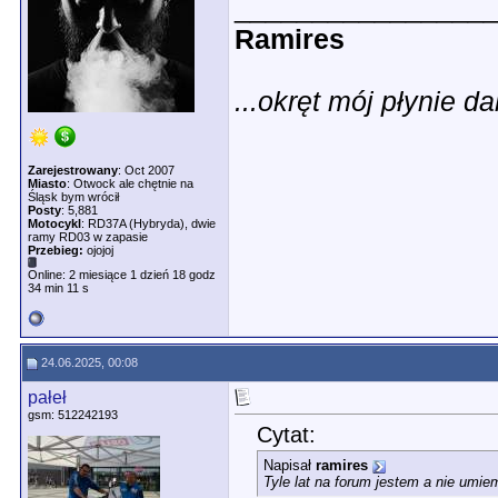
________________
Ramires
...okręt mój płynie dal
Zarejestrowany
: Oct 2007
Miasto
: Otwock ale chętnie na
Śląsk bym wrócił
Posty
: 5,881
Motocykl
: RD37A (Hybryda), dwie
ramy RD03 w zapasie
Przebieg:
ojojoj
Online: 2 miesiące 1 dzień 18 godz
34 min 11 s
24.06.2025, 00:08
pałeł
gsm: 512242193
Cytat:
Napisał
ramires
Tyle lat na forum jestem a nie umi