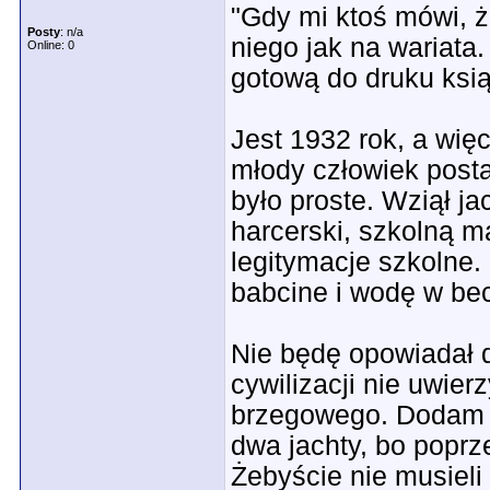
"Gdy mi ktoś mówi, ż
Posty
: n/a
niego jak na wariata
Online: 0
gotową do druku ksi
Jest 1932 rok, a więc
młody człowiek post
było proste. Wziął j
harcerski, szkolną m
legitymacje szkolne.
babcine i wodę w bec
Nie będę opowiadał d
cywilizacji nie uwier
brzegowego. Dodam t
dwa jachty, bo poprz
Żebyście nie musieli 