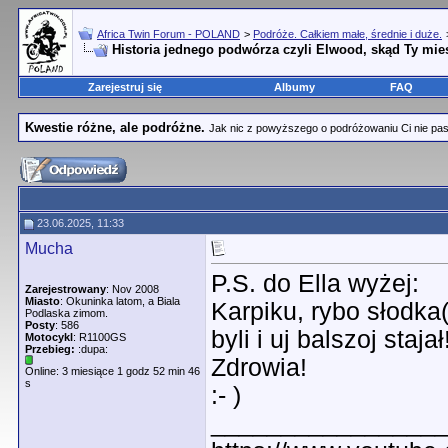
Africa Twin Forum - POLAND
>
Podróże. Całkiem małe, średnie i duże.
Historia jednego podwórza czyli Elwood, skąd Ty mi
Zarejestruj się
Albumy
FAQ
Kwestie różne, ale podróżne.
Jak nic z powyższego o podróżowaniu Ci nie pasuje
23.06.2025, 11:33
Mucha
P.S. do Ella wyżej:
Zarejestrowany
: Nov 2008
Miasto
: Okuninka latom, a Biala
Karpiku, rybo słodka
Podlaska zimom.
Posty
: 586
byli i uj balszoj stajał
Motocykl
: R1100GS
Przebieg:
:dupa:
Zdrowia!
Online: 3 miesiące 1 godz 52 min 46
s
:- )
________________