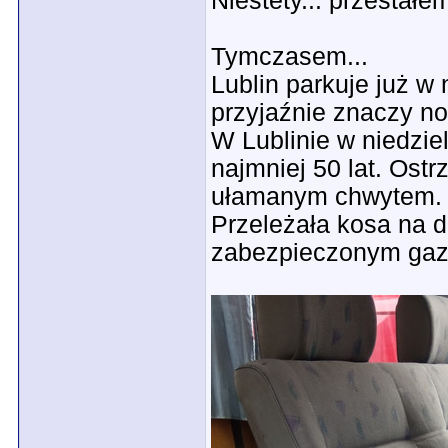
Niestety... przestałe
Tymczasem...
Lublin parkuje już 
przyjaźnie znaczy no
W Lublinie w niedzi
najmniej 50 lat. Ost
ułamanym chwytem.
Przeleżała kosa na d
zabezpieczonym gazą