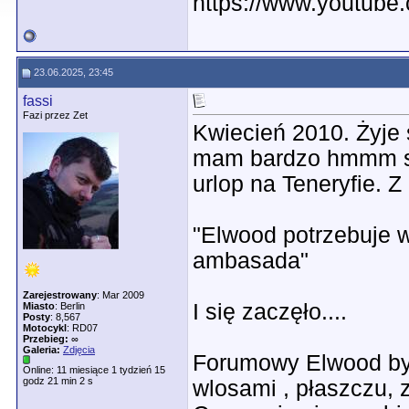
https://www.youtub
23.06.2025, 23:45
fassi
Fazi przez Zet
Kwiecień 2010. Żyje 
mam bardzo hmmm st
urlop na Teneryfie. 
"Elwood potrzebuje w
ambasada"
Zarejestrowany
: Mar 2009
I się zaczęło....
Miasto
: Berlin
Posty
: 8,567
Motocykl
: RD07
Przebieg:
∞
Galeria:
Zdjęcia
Forumowy Elwood był
Online: 11 miesiące 1 tydzień 15
godz 21 min 2 s
wlosami , płaszczu, z