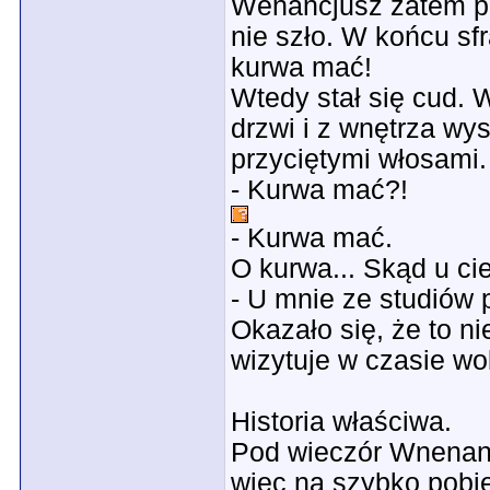
Wenancjusz zatem pr
nie szło. W końcu sfr
kurwa mać!
Wtedy stał się cud. 
drzwi i z wnętrza wy
przyciętymi włosami.
- Kurwa mać?!
- Kurwa mać.
O kurwa... Skąd u c
- U mnie ze studiów 
Okazało się, że to n
wizytuje w czasie wo
Historia właściwa.
Pod wieczór Wnenanc
więc na szybko pobieg