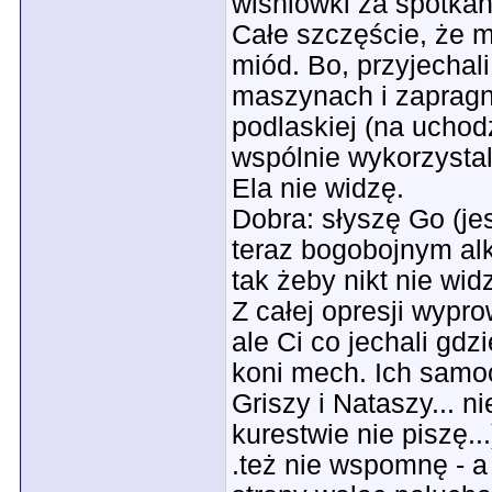
wiśniówki za spotkani
Całe szczęście, że m
miód. Bo, przyjechali
maszynach i zapragn
podlaskiej (na uchod
wspólnie wykorzystal
Ela nie widzę.
Dobra: słyszę Go (je
teraz bogobojnym al
tak żeby nikt nie widz
Z całej opresji wypr
ale Ci co jechali gdz
koni mech. Ich samo
Griszy i Nataszy... n
kurestwie nie piszę...
.też nie wspomnę - a