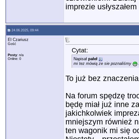
imprezie usłyszałem
24.06.2025, 09:44
El Czariusz
Gość
Cytat:
Posty
: n/a
Napisał
pałeł
Online: 0
mi tez mówią ze sie poznaliśmy
To już bez znaczenia
Na forum spędzę troc
będę miał już inne z
jakichkolwiek impre
mniejszym również ni
ten wagonik mi się o