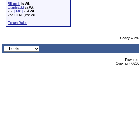
BB code
is
Wł.
Uśmieszki
są
Wł.
kod
[IMG]
jest
Wł.
kod HTML jest
Wł.
Forum Rules
Czasy w str
Powered b
Copyright ©2000