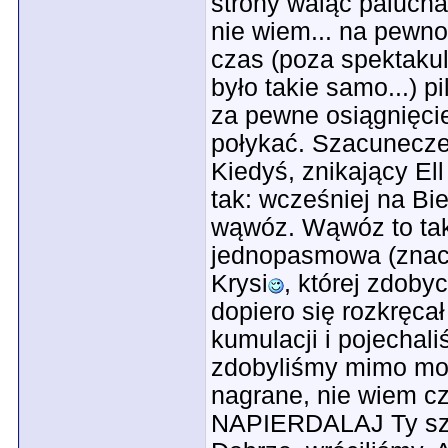
strony waląc palucham
nie wiem... na pewno 
czas (poza spektakul
było takie samo...) p
za pewne osiągnięcie.
połykać. Szacunecze
Kiedyś, znikający Ell
tak: wcześniej na Bi
wąwóz. Wąwóz to taka
jednopasmowa (znacz
Krysi
, której zdoby
dopiero się rozkręca
kumulacji i pojechaliś
zdobyliśmy mimo moj
nagrane, nie wiem czy
NAPIERDALAJ Ty szcz