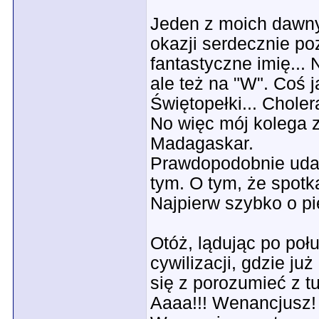
Jeden z moich dawny
okazji serdecznie poz
fantastyczne imię...
ale też na "W". Coś 
Świętopełki... Choler
No więc mój kolega z
Madagaskar.
Prawdopodobnie udał 
tym. O tym, że spot
Najpierw szybko o pi
Otóż, lądując po połu
cywilizacji, gdzie j
się z porozumieć z 
Aaaa!!! Wenancjusz!