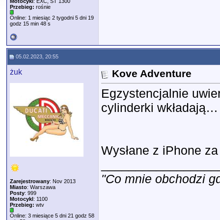
Motocykl
: EXC, ST 1300
Przebieg:
rośnie
Online: 1 miesiąc 2 tygodni 5 dni 19
godz 15 min 48 s
05.02.2023, 20:55
żuk
Kove Adventure
Egzystencjalnie uwie
cylinderki wkładają
Wysłane z iPhone za
_________________
"Co mnie obchodzi gdz
Zarejestrowany
: Nov 2013
Miasto
: Warszawa
Posty
: 999
Motocykl
: 1100
Przebieg:
wtv
Online: 3 miesiące 5 dni 21 godz 58