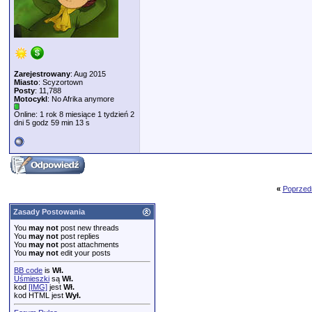
Zarejestrowany
: Aug 2015
Miasto
: Scyzortown
Posty
: 11,788
Motocykl
: No Afrika anymore
Online: 1 rok 8 miesiące 1 tydzień 2
dni 5 godz 59 min 13 s
«
Poprzed
Zasady Postowania
You
may not
post new threads
You
may not
post replies
You
may not
post attachments
You
may not
edit your posts
BB code
is
Wł.
Uśmieszki
są
Wł.
kod
[IMG]
jest
Wł.
kod HTML jest
Wył.