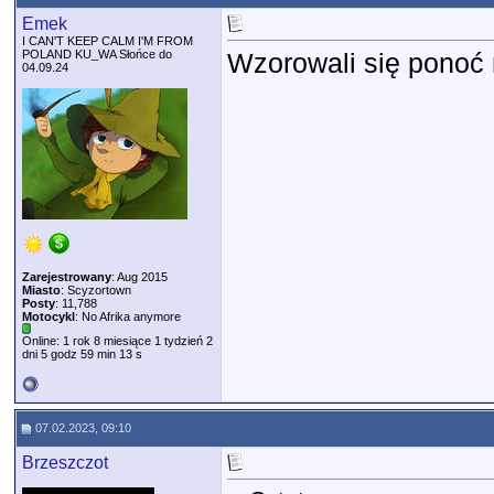
Emek
I CAN'T KEEP CALM I'M FROM
POLAND KU_WA Słońce do
Wzorowali się ponoć 
04.09.24
Zarejestrowany
: Aug 2015
Miasto
: Scyzortown
Posty
: 11,788
Motocykl
: No Afrika anymore
Online: 1 rok 8 miesiące 1 tydzień 2
dni 5 godz 59 min 13 s
07.02.2023, 09:10
Brzeszczot