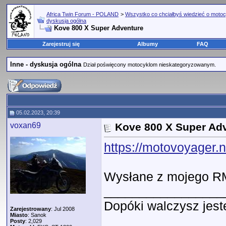
Africa Twin Forum - POLAND
>
Wszystko co chciałbyś wiedzieć o motoc
dyskusja ogólna
Kove 800 X Super Adventure
Zarejestruj się
Albumy
FAQ
Inne - dyskusja ogólna
Dział poświęcony motocyklom nieskategoryzowanym.
05.02.2023, 20:39
voxan69
Kove 800 X Super Ad
https://motovoyager.n
Wysłane z mojego RM
_________________
Dopóki walczysz jest
Zarejestrowany
: Jul 2008
Miasto
: Sanok
Posty
: 2,029