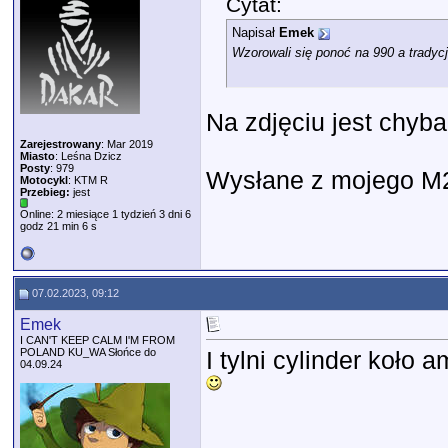
Cytat:
Napisał
Emek
Wzorowali się ponoć na 990 a tradyc
Na zdjęciu jest chyb
Zarejestrowany
: Mar 2019
Miasto
: Leśna Dzicz
Posty
: 979
Wysłane z mojego M2
Motocykl
: KTM R
Przebieg:
jest
Online: 2 miesiące 1 tydzień 3 dni 6
godz 21 min 6 s
07.02.2023, 09:12
Emek
I CAN'T KEEP CALM I'M FROM
POLAND KU_WA Słońce do
I tylni cylinder koło
04.09.24