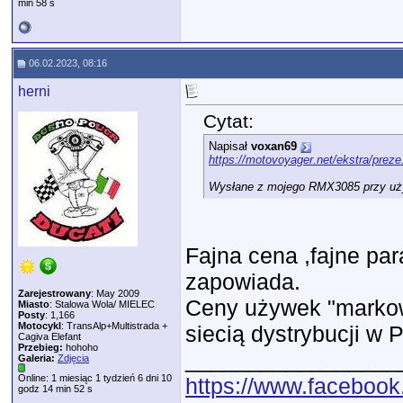
min 58 s
06.02.2023, 08:16
herni
Cytat:
Napisał
voxan69
https://motovoyager.net/ekstra/preze
Wysłane z mojego RMX3085 przy uży
Fajna cena ,fajne par
zapowiada.
Zarejestrowany
: May 2009
Ceny używek "marko
Miasto
: Stalowa Wola/ MIELEC
Posty
: 1,166
Motocykl
: TransAlp+Multistrada +
siecią dystrybucji w 
Cagiva Elefant
Przebieg:
hohoho
_________________
Galeria:
Zdjęcia
Online: 1 miesiąc 1 tydzień 6 dni 10
https://www.faceb
godz 14 min 52 s