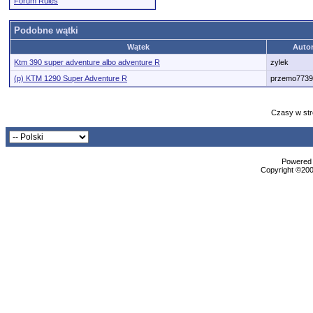
Forum Rules
Podobne wątki
Wątek
Auto
Ktm 390 super adventure albo adventure R
zylek
(p) KTM 1290 Super Adventure R
przemo7739
Czasy w str
Powered b
Copyright ©2000