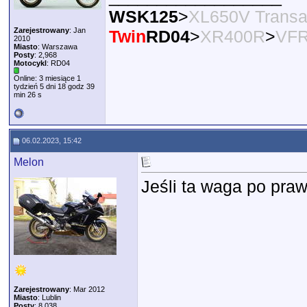
WSK125
>
XL650V Transa
Zarejestrowany
: Jan
Twin
RD04
>
XR400R
>
VFR
2010
Miasto
: Warszawa
Posty
: 2,968
Motocykl
: RD04
Online: 3 miesiące 1
tydzień 5 dni 18 godz 39
min 26 s
06.02.2023, 15:42
Melon
Jeśli ta waga po pra
Zarejestrowany
: Mar 2012
Miasto
: Lublin
Posty
: 8,038