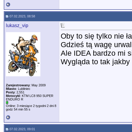
07.02.2023, 08:58
lukasz_vip
Oby to się tylko nie 
Gdzieś tą wagę urwal
Ale IDEA bardzo mi s
Wygląda to tak jakby 
Zarejestrowany
: May 2009
Miasto
: Lubliniec
Posty
: 2,551
Motocykl
: KTM LC8 950 SUPER
ENDURO R
Online: 3 miesiące 2 tygodni 2 dni 8
godz 54 min 55 s
07.02.2023, 09:01