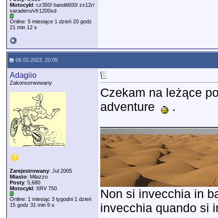
Motocykl
: cz350/ bandit600/ zx12r/
varadero/vfr1200xd
Online: 5 miesiące 1 dzień 20 godz
21 min 12 s
06.02.2023, 20:05
Adagiio
Zakonserwowany
Czekam na leżące po 
adventure
.
_________________
Zarejestrowany
: Jul 2005
Miasto
: Milazzo
Posty
: 5,680
Motocykl
: XRV 750
Non si invecchia in ba
Online: 1 miesiąc 3 tygodni 1 dzień
invecchia quando si in
15 godz 31 min 6 s