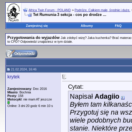
Africa Twin Forum - POLAND
>
Podróże. Całkiem małe, średnie i duże.
Tet Rumunia-3 sekcja - cos po drodze ...
Zarejestruj się
Albumy
FAQ
Przygotowania do wyjazdów
Jak zdobyć wizę? Jaka kuchenka? Brać materac 
to CPD? Odpowiedzi znajdziesz w tym dziale.
21.02.2024, 16:46
krytek
Cytat:
Zarejestrowany
: Dec 2016
Miasto
: Bochnia
Napisał
Adagiio
Posty
: 158
Motocykl
: nie mam AT jeszcze
Byłem tam kilkanaśc
Online: 3 dni 20 godz 6 min 10 s
Przygotuj się na ws
wiele podobnych bu
stanie. Niektóre prz