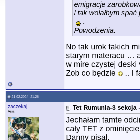
emigracje zarobkową i
i tak wolałbym spać 
.
Powodzenia.
No tak urok takich m
starym materacu … a
w mire czystej deski 
Zob co będzie
.. I
21.02.2024, 21:26
zaczekaj
Tet Rumunia-3 sekcja -
Asia
Jechałam tamte odci
cały TET z ominięci
Danny pisał.