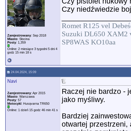
Czy pistolet hukowy 
Czy niedźwiedzie boj
________________
Romet R125 vel Debeś
Suzuki DL650 XAM2 v
Zarejestrowany
: Sep 2018
Miasto
: Słocina
SP8WAS KO10aa
Posty
: 1,359
Online: 2 miesiące 3 tygodni 5 dni 4
godz 15 min 18 s
24.04.2024, 15:09
Navi
Raczej nie bardzo - 
Zarejestrowany
: Apr 2015
Miasto
: Warszawa
jako myśliwy.
Posty
: 57
Motocykl
: Husqvarna TR650
Online: 1 dzień 15 godz 46 min 41 s
Bardziej zainwestował
otwartej przestrzeni,