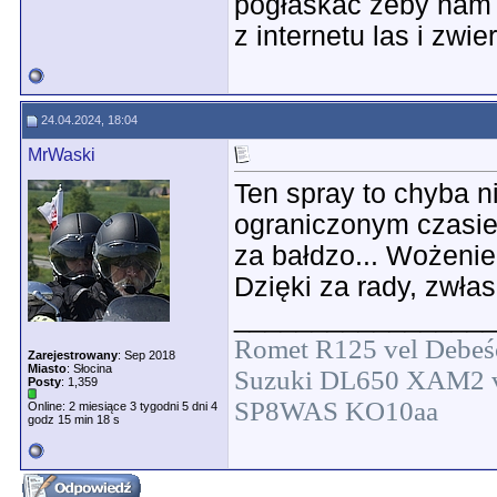
pogłaskać żeby nam ni
z internetu las i zwi
24.04.2024, 18:04
MrWaski
Ten spray to chyba n
ograniczonym czasie 
za bałdzo... Wożenie
Dzięki za rady, zwła
________________
Romet R125 vel Debeś
Zarejestrowany
: Sep 2018
Miasto
: Słocina
Suzuki DL650 XAM2 v
Posty
: 1,359
SP8WAS KO10aa
Online: 2 miesiące 3 tygodni 5 dni 4
godz 15 min 18 s