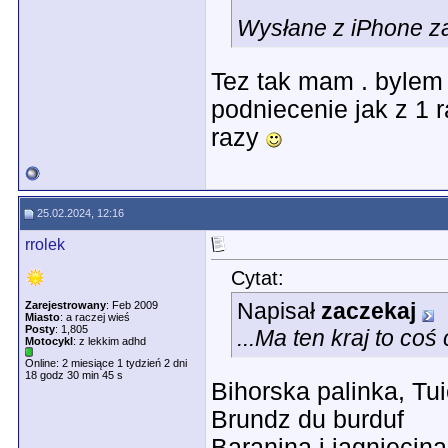
Wysłane z iPhone z
Tez tak mam . bylem
podniecenie jak z 1 
razy
25.02.2024, 12:16
rrolek
Cytat:
Napisał
zaczekaj
Zarejestrowany
: Feb 2009
Miasto
: a raczej wieś
Posty
: 1,805
...Ma ten kraj to coś 
Motocykl
: z lekkim adhd
Online: 2 miesiące 1 tydzień 2 dni
18 godz 30 min 45 s
Bihorska palinka, Tu
Brundz du burduf
Baranina i jagnięcina