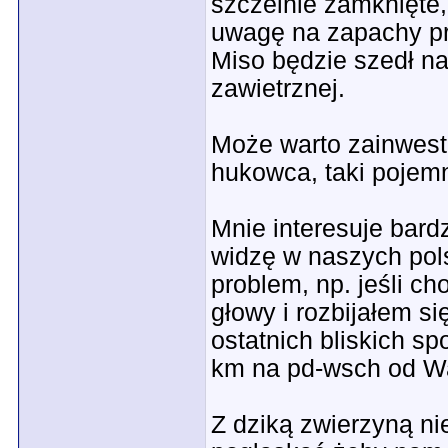
szczelnie zamknięte,
uwagę na zapachy pr
Miso będzie szedł na 
zawietrznej.
Może warto zainwest
hukowca, taki pojemni
Mnie interesuje bard
widzę w naszych pol
problem, np. jeśli ch
głowy i rozbijałem si
ostatnich bliskich s
km na pd-wsch od Waw
Z dziką zwierzyną nie