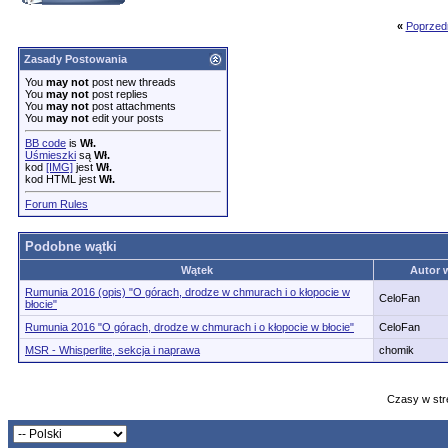
«
Poprzed
Zasady Postowania
You
may not
post new threads
You
may not
post replies
You
may not
post attachments
You
may not
edit your posts
BB code
is
Wł.
Uśmieszki
są
Wł.
kod
[IMG]
jest
Wł.
kod HTML jest
Wł.
Forum Rules
Podobne wątki
Wątek
Autor 
Rumunia 2016 (opis) "O górach, drodze w chmurach i o kłopocie w
CeloFan
błocie"
Rumunia 2016 "O górach, drodze w chmurach i o kłopocie w błocie"
CeloFan
MSR - Whisperlite, sekcja i naprawa
chomik
Czasy w str