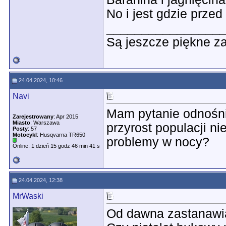
No i jest gdzie przed
________________
Są jeszcze piękne za
24.04.2024, 10:46
Navi
Mam pytanie odnośni
Zarejestrowany
: Apr 2015
Miasto
: Warszawa
przyrost populacji ni
Posty
: 57
Motocykl
: Husqvarna TR650
problemy w nocy?
Online: 1 dzień 15 godz 46 min 41 s
24.04.2024, 12:38
MrWaski
Od dawna zastanawia