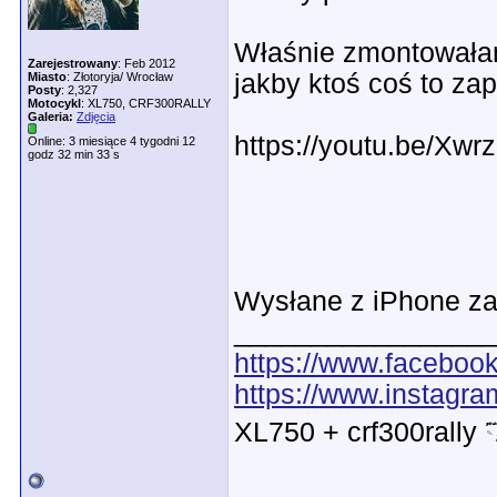
Właśnie zmontowałam
Zarejestrowany
: Feb 2012
jakby ktoś coś to z
Miasto
: Złotoryja/ Wrocław
Posty
: 2,327
Motocykl
: XL750, CRF300RALLY
Galeria:
Zdjęcia
https://youtu.be/
Online: 3 miesiące 4 tygodni 12
godz 32 min 33 s
Wysłane z iPhone za
________________
https://www.faceboo
https://www.instagr
XL750 + crf300rally