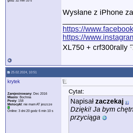
godz 32 min 33 s
Wysłane z iPhone za
________________
https://www.faceboo
https://www.instagr
XL750 + crf300rally
25.02.2024, 10:51
krytek
Cytat:
Zarejestrowany
: Dec 2016
Miasto
: Bochnia
Napisał
zaczekaj
Posty
: 158
Motocykl
: nie mam AT jeszcze
Dzięki! Ja bym chętn
Online: 3 dni 20 godz 6 min 10 s
przyciąga