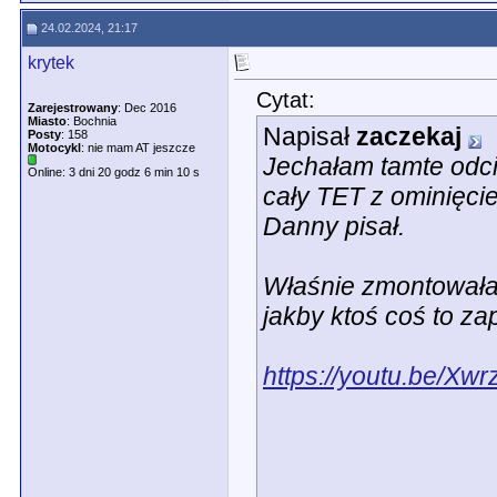
24.02.2024, 21:17
krytek
Cytat:
Zarejestrowany
: Dec 2016
Miasto
: Bochnia
Napisał
zaczekaj
Posty
: 158
Motocykl
: nie mam AT jeszcze
Jechałam tamte odci
Online: 3 dni 20 godz 6 min 10 s
cały TET z ominięci
Danny pisał.
Właśnie zmontowała
jakby ktoś coś to z
https://youtu.be/