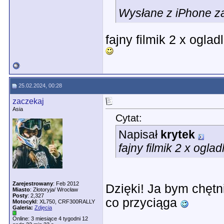
Wysłane z iPhone z
fajny filmik 2 x ogla
25.02.2024, 00:28
zaczekaj
Asia
Cytat:
Napisał
krytek
fajny filmik 2 x ogla
Zarejestrowany
: Feb 2012
Dzięki! Ja bym chętni
Miasto
: Złotoryja/ Wrocław
Posty
: 2,327
co przyciąga
Motocykl
: XL750, CRF300RALLY
Galeria:
Zdjęcia
Online: 3 miesiące 4 tygodni 12