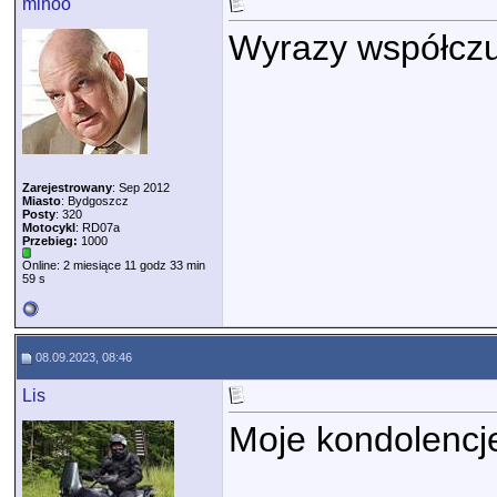
mihoo
Wyrazy współczu
Zarejestrowany
: Sep 2012
Miasto
: Bydgoszcz
Posty
: 320
Motocykl
: RD07a
Przebieg:
1000
Online: 2 miesiące 11 godz 33 min
59 s
08.09.2023, 08:46
Lis
Moje kondolencje