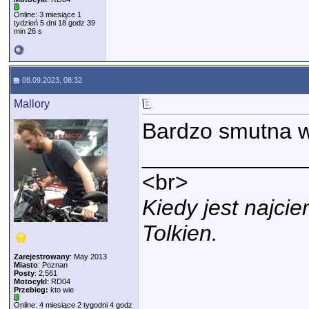
Online: 3 miesiące 1
tydzień 5 dni 18 godz 39
min 26 s
08.09.2023, 08:32
Mallory
Bardzo smutna 
_____________
<br>
Kiedy jest najci
Tolkien.
Zarejestrowany
: May 2013
Miasto
: Poznan
Posty
: 2,561
Motocykl
: RD04
Przebieg:
kto wie
Online: 4 miesiące 2 tygodni 4 godz