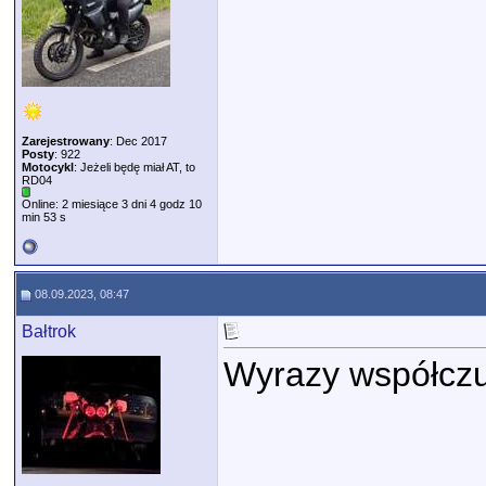
Zarejestrowany
: Dec 2017
Posty
: 922
Motocykl
: Jeżeli będę miał AT, to
RD04
Online: 2 miesiące 3 dni 4 godz 10
min 53 s
08.09.2023, 08:47
Bałtrok
Wyrazy współczu