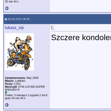
32 min 44 s
08.09.2023, 08:36
lukasz_vip
Szczere kondole
Zarejestrowany
: May 2009
Miasto
: Lubliniec
Posty
: 2,551
Motocykl
: KTM LC8 950 SUPER
ENDURO R
Online: 3 miesiące 2 tygodni 2 dni 8
godz 54 min 46 s