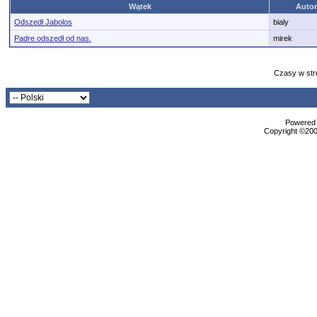
Wątek
Autor
Odszedł Jabolos
bialy
Padre odszedł od nas.
mirek
Czasy w str
Powered b
Copyright ©2000