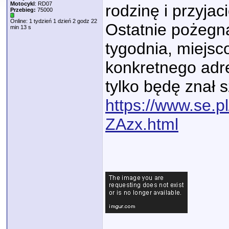
Motocykl
: RD07
rodzinę i przyjaci
Przebieg:
75000
Online: 1 tydzień 1 dzień 2 godz 22
Ostatnie pożegn
min 13 s
tygodnia, miejs
konkretnego adre
tylko będę znał 
https://www.se.p
ZAzx.html