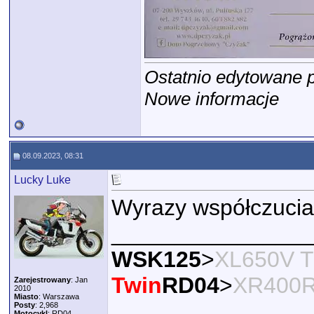
Ostatnio edytowane 
Nowe informacje
08.09.2023, 08:31
Lucky Luke
Wyrazy współczucia
________________
WSK125
>
XL650V T
Twin
RD04
>
XR400
Zarejestrowany
: Jan
2010
Miasto
: Warszawa
Posty
: 2,968
Motocykl
: RD04