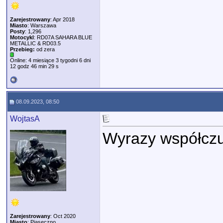
Zarejestrowany
: Apr 2018
Miasto
: Warszawa
Posty
: 1,296
Motocykl
: RD07A SAHARA BLUE
METALLIC & RD03.5
Przebieg:
od zera
Online: 4 miesiące 3 tygodni 6 dni
12 godz 46 min 29 s
08.09.2023, 08:50
WojtasA
Wyrazy współczu
Zarejestrowany
: Oct 2020
Miasto
: Piaseczno