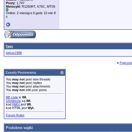
Posty
: 1,707
Motocykl
: R1250RT, K75C, MT09
Online: 2 miesiące 6 godz 10 min 8
s
Tags
pekos1988
«
Poprzed
Zasady Postowania
You
may not
post new threads
You
may not
post replies
You
may not
post attachments
You
may not
edit your posts
BB code
is
Wł.
Uśmieszki
są
Wł.
kod
[IMG]
jest
Wł.
kod HTML jest
Wył.
Forum Rules
Podobne wątki