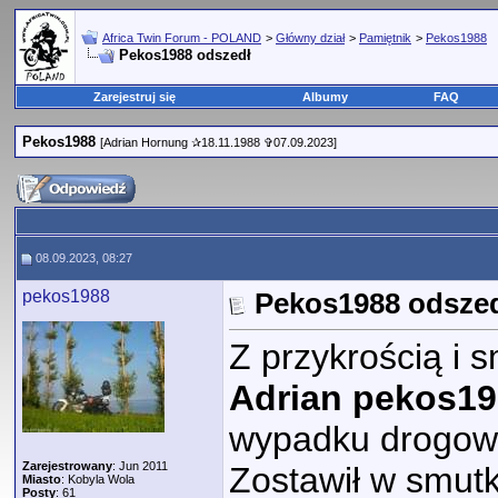
Africa Twin Forum - POLAND
>
Główny dział
>
Pamiętnik
>
Pekos1988
Pekos1988 odszedł
Zarejestruj się
Albumy
FAQ
Pekos1988
[Adrian Hornung ✰18.11.1988 ✞07.09.2023]
08.09.2023, 08:27
pekos1988
Pekos1988 odsze
Z przykrością i 
Adrian pekos1
wypadku drogo
Zarejestrowany
: Jun 2011
Zostawił w smutk
Miasto
: Kobyla Wola
Posty
: 61