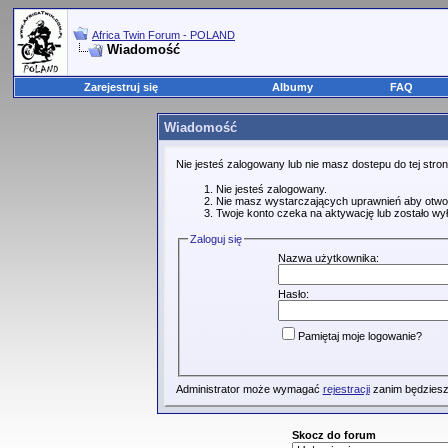
Africa Twin Forum - POLAND
Wiadomość
Zarejestruj się
Albumy
FAQ
Wiadomość
Nie jesteś zalogowany lub nie masz dostepu do tej str
Nie jesteś zalogowany.
Nie masz wystarczających uprawnień aby otwo
Twoje konto czeka na aktywację lub zostało wy
Zaloguj się
Nazwa użytkownika:
Hasło:
Pamiętaj moje logowanie?
Administrator może wymagać
rejestracji
zanim będziesz
Skocz do forum