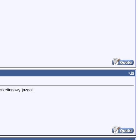
#
19
arketingowy jazgot.