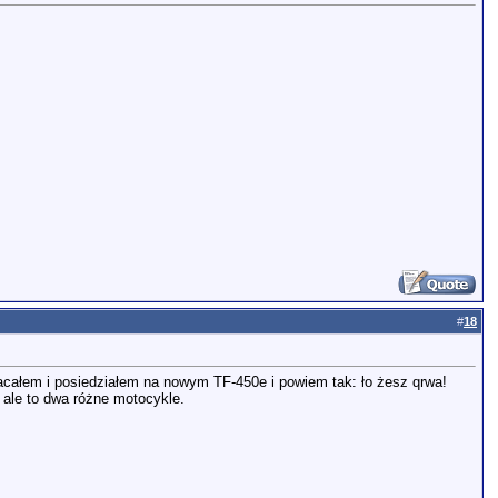
#
18
acałem i posiedziałem na nowym TF-450e i powiem tak: ło żesz qrwa!
 ale to dwa różne motocykle.