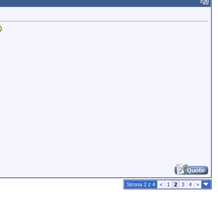
#
20
Strona 2 z 4
<
1
2
3
4
>