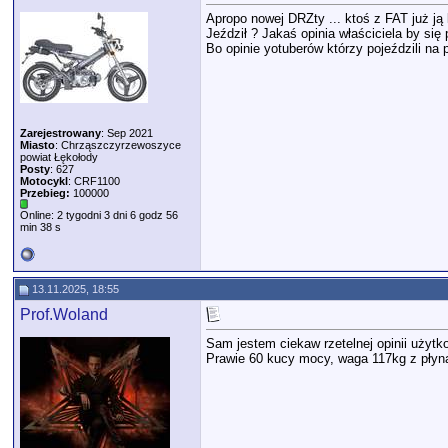
Apropo nowej DRZty ... ktoś z FAT już ją 
Jeździł ? Jakaś opinia właściciela by się 
Bo opinie yotuberów którzy pojeździli na
Zarejestrowany
: Sep 2021
Miasto
: Chrząszczyrzewoszyce
powiat Łękołody
Posty
: 627
Motocykl
: CRF1100
Przebieg:
100000
Online: 2 tygodni 3 dni 6 godz 56
min 38 s
13.11.2025, 18:55
Prof.Woland
Sam jestem ciekaw rzetelnej opinii użyt
Prawie 60 kucy mocy, waga 117kg z płyna