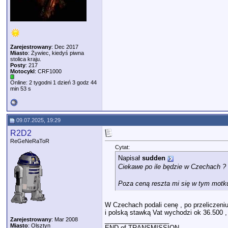
Zarejestrowany
: Dec 2017
Miasto
: Żywiec, kiedyś piwna
stolica kraju.
Posty
: 217
Motocykl
: CRF1000
Online: 2 tygodni 1 dzień 3 godz 44
min 53 s
09.07.2025, 19:29
R2D2
ReGeNeRaToR
Cytat:
Napisał
sudden
Ciekawe po ile będzie w Czechach ?
Poza ceną reszta mi się w tym motk
W Czechach podali cenę , po przeliczeniu 
i polską stawką Vat wychodzi ok 36.500 ,
Zarejestrowany
: Mar 2008
__________________
Miasto
: Olsztyn
END of TRANSMISSION