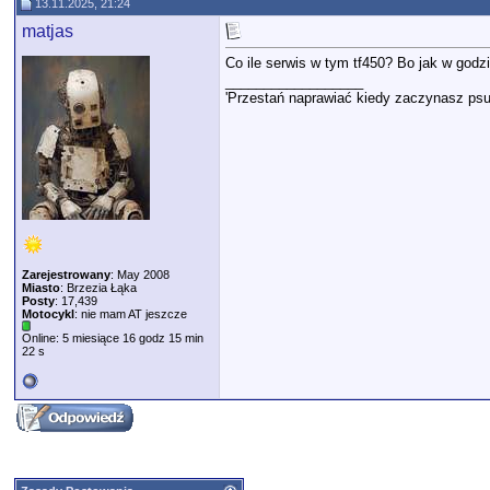
13.11.2025, 21:24
matjas
Co ile serwis w tym tf450? Bo jak w god
__________________
'Przestań naprawiać kiedy zaczynasz psu
Zarejestrowany
: May 2008
Miasto
: Brzezia Łąka
Posty
: 17,439
Motocykl
: nie mam AT jeszcze
Online: 5 miesiące 16 godz 15 min
22 s