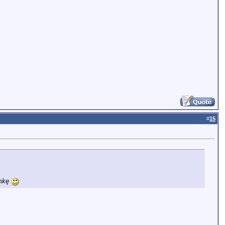
#
15
omkę