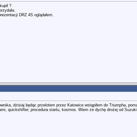
kupił ?
przydała.
 prezentacji DRZ 4S oglądałem.
kownika, dzisiaj będąc przelotem przez Katowice wstąpiłem do Triumpha, pom
mi, quickshifter, procedura startu, kosmos. Wiem że dychę drożej od Suzuki