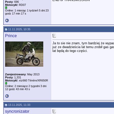
Posty
: 696
Motocykl
: RD07
Online: 1 miesiąc 1 tydzień 5 dni 23
godz 17 min 17 s
11.11.2025, 10:35
Prince
Ja to sie nie znam, tym bardziej że wypa
już ze dwadzieścia lat temu zrobił gas ga
lat będą do tego części.
Zarejestrowany
: May 2013
Posty
: 1,331
Motocykl
: xtz660 Ténére/XR650R
Online: 2 miesiące 2 tygodni 3 dni
12 godz 43 min 43 s
13.11.2025, 11:33
syncronizator