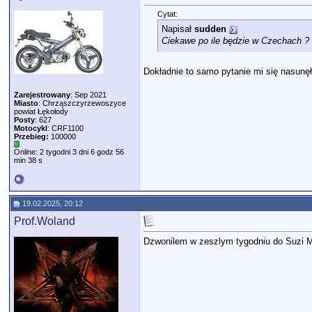
Cytat:
Napisał
sudden
Ciekawe po ile będzie w Czechach ?
Dokładnie to samo pytanie mi się nasunęł
Zarejestrowany
: Sep 2021
Miasto
: Chrząszczyrzewoszyce
powiat Łękołody
Posty
: 627
Motocykl
: CRF1100
Przebieg:
100000
Online: 2 tygodni 3 dni 6 godz 56
min 38 s
19.02.2025, 20:12
Prof.Woland
Dzwonilem w zeszlym tygodniu do Suzi Mot