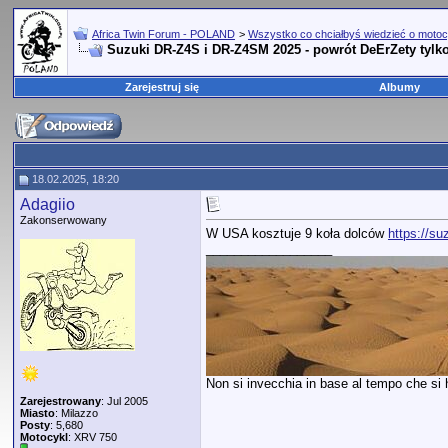
Africa Twin Forum - POLAND
>
Wszystko co chciałbyś wiedzieć o motoc
Suzuki DR-Z4S i DR-Z4SM 2025 - powrót DeErZety tylko
Zarejestruj się
Albumy
18.02.2025, 18:20
Adagiio
Zakonserwowany
W USA kosztuje 9 koła dolców
https://su
__________________
Non si invecchia in base al tempo che si ha
Zarejestrowany
: Jul 2005
Miasto
: Milazzo
Posty
: 5,680
Motocykl
: XRV 750