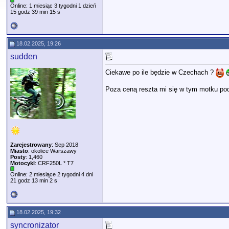
Online: 1 miesiąc 3 tygodni 1 dzień
15 godz 39 min 15 s
18.02.2025, 19:26
sudden
Ciekawe po ile będzie w Czechach ?
Poza ceną reszta mi się w tym motku po
Zarejestrowany
: Sep 2018
Miasto
: okolice Warszawy
Posty
: 1,460
Motocykl
: CRF250L * T7
Online: 2 miesiące 2 tygodni 4 dni
21 godz 13 min 2 s
18.02.2025, 19:32
syncronizator