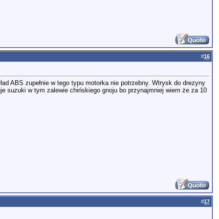
#
16
kład ABS zupełnie w tego typu motorka nie potrzebny. Wtrysk do drezyny
cuje suzuki w tym zalewie chińskiego gnoju bo przynajmniej wiem że za 10
#
17