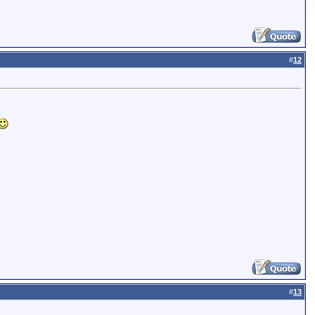
#
12
#
13