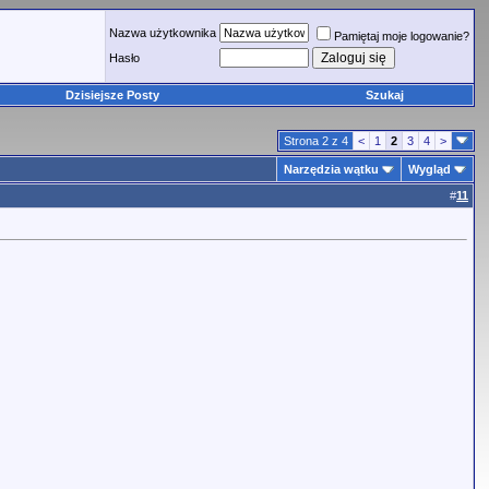
Nazwa użytkownika
Pamiętaj moje logowanie?
Hasło
Dzisiejsze Posty
Szukaj
Strona 2 z 4
<
1
2
3
4
>
Narzędzia wątku
Wygląd
#
11