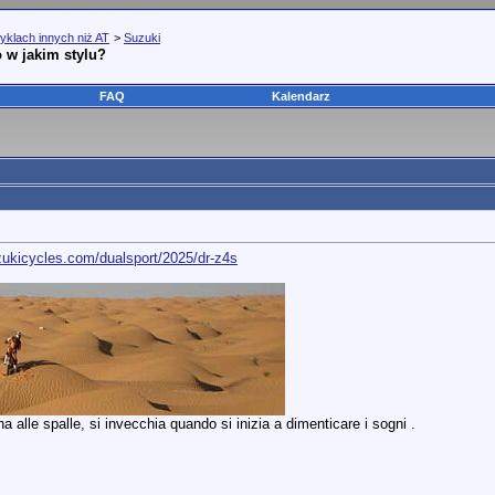
yklach innych niż AT
>
Suzuki
 w jakim stylu?
FAQ
Kalendarz
zukicycles.com/dualsport/2025/dr-z4s
 alle spalle, si invecchia quando si inizia a dimenticare i sogni .