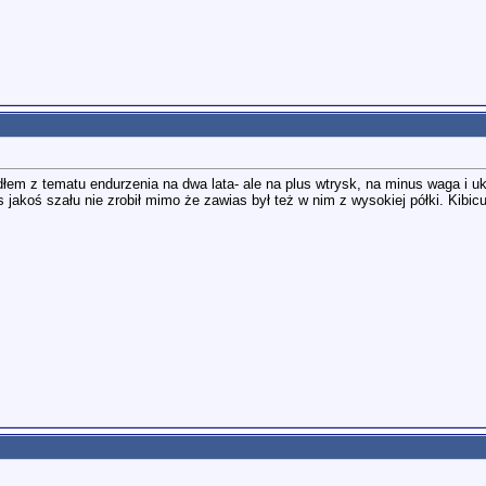
dłem z tematu endurzenia na dwa lata- ale na plus wtrysk, na minus waga i u
s jakoś szału nie zrobił mimo że zawias był też w nim z wysokiej półki. Kibi