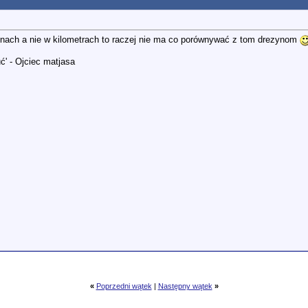
zinach a nie w kilometrach to raczej nie ma co porównywać z tom drezynom
ć' - Ojciec matjasa
«
Poprzedni wątek
|
Następny wątek
»