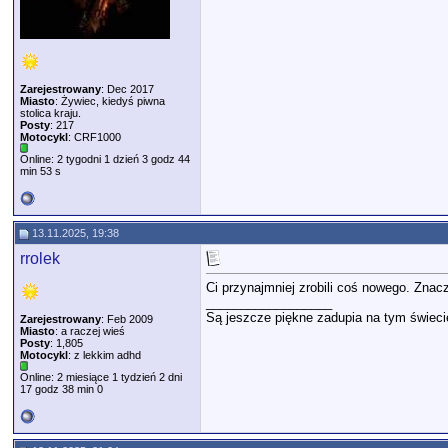
Zarejestrowany
: Dec 2017
Miasto
: Żywiec, kiedyś piwna
stolica kraju.
Posty
: 217
Motocykl
: CRF1000
Online: 2 tygodni 1 dzień 3 godz 44
min 53 s
13.11.2025, 19:38
rrolek
Ci przynajmniej zrobili coś nowego. Zna
__________________
Są jeszcze piękne zadupia na tym świeci
Zarejestrowany
: Feb 2009
Miasto
: a raczej wieś
Posty
: 1,805
Motocykl
: z lekkim adhd
Online: 2 miesiące 1 tydzień 2 dni
17 godz 38 min 0