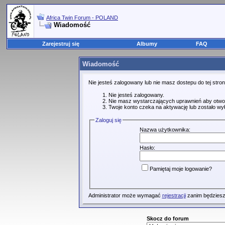
Africa Twin Forum - POLAND
Wiadomość
Zarejestruj się
Albumy
FAQ
Wiadomość
Nie jesteś zalogowany lub nie masz dostepu do tej str
Nie jesteś zalogowany.
Nie masz wystarczających uprawnień aby otwo
Twoje konto czeka na aktywację lub zostało wy
Zaloguj się
Nazwa użytkownika:
Hasło:
Pamiętaj moje logowanie?
Administrator może wymagać
rejestracji
zanim będziesz
Skocz do forum