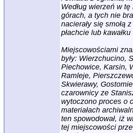
Według wierzeń w tę 
górach, a tych nie b
nacierały się smołą z 
płachcie lub kawałku
Miejscowościami znan
były: Wierzchucino, 
Piechowice, Karsin, 
Ramleje, Pierszczew
Skwierawy, Gostomie 
czarownicy ze Stanis
wytoczono proces o 
materiałach archiwaln
ten spowodował, iż w
tej miejscowości prz