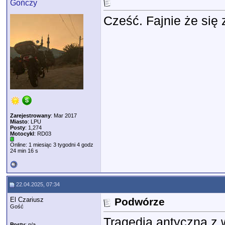
Gończy
Cześć. Fajnie że się 
Zarejestrowany
: Mar 2017
Miasto
: LPU
Posty
: 1,274
Motocykl
: RD03
Online: 1 miesiąc 3 tygodni 4 godz
24 min 16 s
22.04.2025, 07:34
El Czariusz
Podwórze
Gość
Tragedia antyczna z 
Posty
: n/a