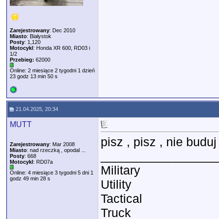
Zarejestrowany
: Dec 2010
Miasto
: Białystok
Posty
: 1,120
Motocykl
: Honda XR 600, RD03 i
1/2
Przebieg:
62000
Online: 2 miesiące 2 tygodni 1 dzień
23 godz 13 min 50 s
21.04.2025, 20:34
MUTT
pisz , pisz , nie buduj 
Zarejestrowany
: Mar 2008
Miasto
: nad rzeczką , opodal ...
_________________
Posty
: 668
Motocykl
: RD07a
Military
Online: 4 miesiące 3 tygodni 5 dni 1
godz 49 min 28 s
Utility
Tactical
Truck