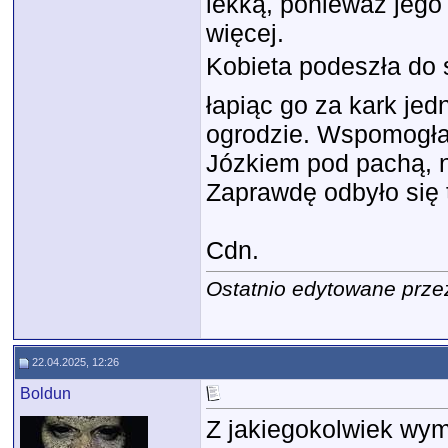
lekką, ponieważ jego
więcej.
Kobieta podeszła do s
łapiąc go za kark je
ogrodzie. Wspomogła 
Józkiem pod pachą, n
Zaprawdę odbyło się t
Cdn.
Ostatnio edytowane przez
22.04.2025, 12:26
Boldun
Z jakiegokolwiek wym