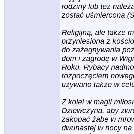
rodziny lub też należ
zostać uśmiercona (S
Religijną, ale także
przyniesiona z kościo
do zażegnywania poż
dom i zagrodę w Wigi
Roku. Rybacy nadmors
rozpoczęciem noweg
używano także w celu
Z kolei w magii miłos
Dziewczyna, aby zwr
zakopać żabę w mrowi
dwunastej w nocy na 