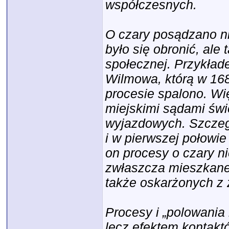
współczesnych.
O czary posądzano ni
było się obronić, ale
społecznej. Przykład
Wilmowa, którą w 168
procesie spalono. Wi
miejskimi sądami św
wyjazdowych. Szczeg
i w pierwszej połowi
on procesy o czary n
zwłaszcza mieszkane
także oskarżonych z z
Procesy i „polowania
lecz efektem kontak