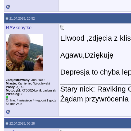
21.04.2025, 20:52
RAVkopytko
Elwood ,zdjęcia z kli
Agawu,Dziękuję
Depresja to chyba lepsz
_________________
Zarejestrowany
: Jun 2009
Miasto
: Kamieniec Wrocławski
Stary nick: Ravikin
Posty
: 3,142
Motocykl
: XT660Z-konik garbusek
Przebieg:
Ł
Żądam przywrócenia f
Online: 4 miesiące 4 tygodni 1 godz
54 min 24 s
22.04.2025, 06:28