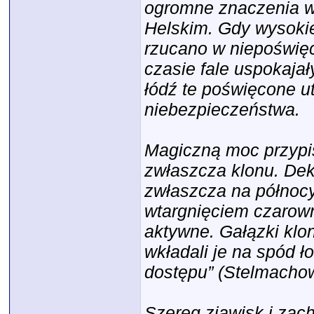
ogromne znaczenia w
Helskim. Gdy wysokie
rzucano w niepoświęc
czasie fale uspokajał
łódź te poświęcone ut
niebezpieczeństwa.
Magiczną moc przypi
zwłaszcza klonu. De
zwłaszcza na północ
wtargnięciem czarown
aktywne. Gałązki klo
wkładali je na spód ł
dostępu” (Stelmacho
Szereg zjawisk i zac