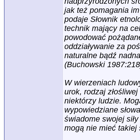
nadprzyrodzonych śr
jak też pomagania im 
podaje Słownik etnolo
technik mający na c
powodować pożądane 
oddziaływanie za poś
naturalne bądź nadna
(Buchowski 1987:218
W wierzeniach ludow
urok, rodzaj złośliwej
niektórzy ludzie. Mog
wypowiedziane słowa
świadome swojej siły 
mogą nie mieć takiej