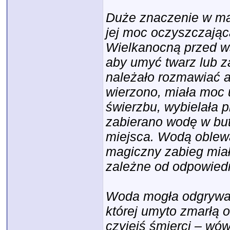
Duże znaczenie w mag
jej moc oczyszczając
Wielkanocną przed w
aby umyć twarz lub z
należało rozmawiać an
wierzono, miała moc
świerzbu, wybielała p
zabierano wodę w but
miejsca. Wodą oblewa
magiczny zabieg miał
zależne od odpowiedn
Woda mogła odgrywać
której umyto zmarłą 
czyjejś śmierci – w