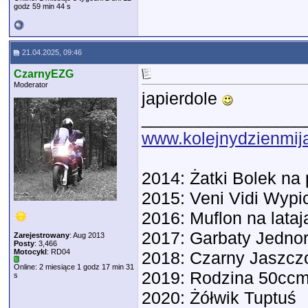
godz 59 min 44 s
21.04.2025, 09:46
CzarnyEZG
Moderator
japierdole
_________________
www.kolejnydzienmija
2014: Żatki Bolek n
2015: Veni Vidi Wypic
2016: Muflon na lata
2017: Garbaty Jedno
Zarejestrowany
: Aug 2013
Posty
: 3,466
Motocykl
: RD04
2018: Czarny Jaszc
Online: 2 miesiące 1 godz 17 min 31
2019: Rodzina 50ccm
s
2020: Żółwik Tuptuś