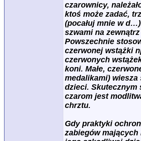
czarownicy, należał
ktoś może zadać, tr
(pocałuj mnie w d…)
szwami na zewnątrz 
Powszechnie stosow
czerwonej wstążki n
czerwonych wstążek
koni. Małe, czerwone
medalikami) wiesza 
dzieci. Skutecznym
czarom jest modlit
chrztu.
Gdy praktyki ochro
zabiegów mających n