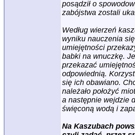
posądził o spowodow
zabójstwa zostali uka
Według wierzeń kasz
wyniku nauczenia się 
umiejętności przekaz
babki na wnuczkę. Jeś
przekazać umiejętnośc
odpowiednią. Korzyst
się ich obawiano. Chc
należało położyć mio
a następnie wejdzie 
święconą wodą i zap
Na Kaszubach powsz
czyli zadać, przez s