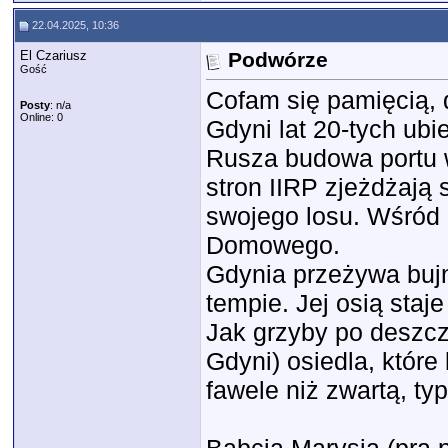
22.04.2025, 10:36
El Czariusz
Podwórze
Gość
Cofam się pamięcią, 
Posty
: n/a
Online: 0
Gdyni lat 20-tych ubi
Rusza budowa portu w
stron IIRP zjeżdżają
swojego losu. Wśród n
Domowego.
Gdynia przeżywa bujn
tempie. Jej osią staj
Jak grzyby po deszcz
Gdyni) osiedla, które 
fawele niż zwartą, t