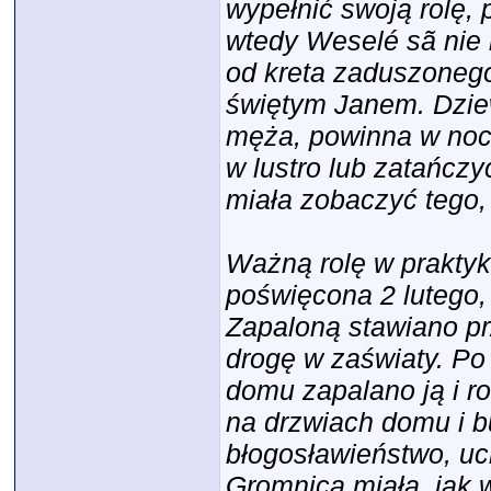
wypełnić swoją rolę,
wtedy Weselé sã nie 
od kreta zaduszoneg
świętym Janem. Dziew
męża, powinna w noc 
w lustro lub zatańcz
miała zobaczyć tego, 
Ważną rolę w prakty
poświęcona 2 lutego, 
Zapaloną stawiano pr
drogę w zaświaty. Po
domu zapalano ją i r
na drzwiach domu i b
błogosławieństwo, uc
Gromnica miała, jak 