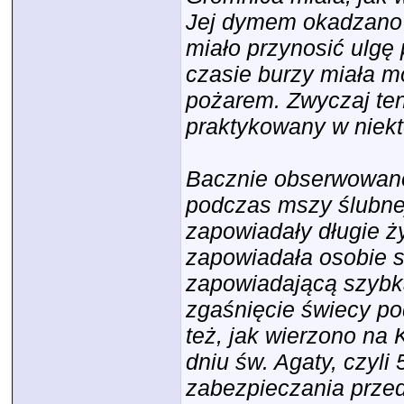
Jej dymem okadzano 
miało przynosić ulgę
czasie burzy miała m
pożarem. Zwyczaj ten
praktykowany w niekt
Bacznie obserwowano 
podczas mszy ślubnej
zapowiadały długie ży
zapowiadała osobie st
zapowiadającą szybk
zgaśnięcie świecy p
też, jak wierzono na
dniu św. Agaty, czyli
zabezpieczania przed