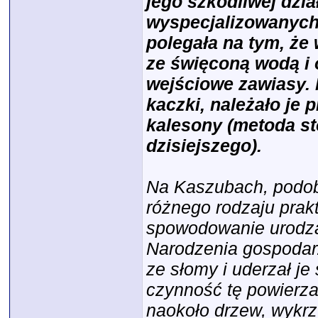
jego szkodliwej dzi
wyspecjalizowanych 
polegała na tym, że 
ze święconą wodą i 
wejściowe zawiasy. 
kaczki, należało je 
kalesony (metoda s
dzisiejszego).
Na Kaszubach, podobn
różnego rodzaju prak
spowodowanie urodza
Narodzenia gospodar
ze słomy i uderzał je
czynność tę powierza
naokoło drzew, wykrzy