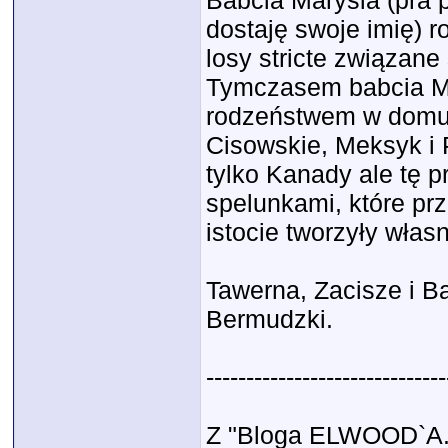
Babcia Marysia (pra p
dostaję swoje imię) r
losy stricte związan
Tymczasem babcia Mar
rodzeństwem w domu, 
Cisowskie, Meksyk i 
tylko Kanady ale tę 
spelunkami, które prz
istocie tworzyły własn
Tawerna, Zacisze i Ba
Bermudzki.
------------------------------
Z "Bloga ELWOOD`A