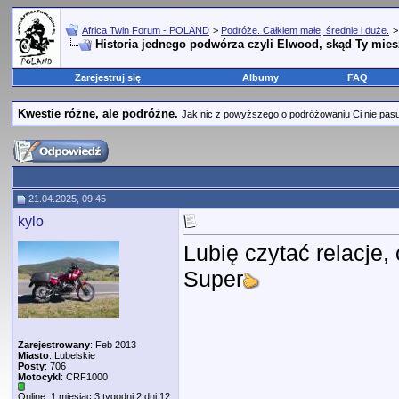
Africa Twin Forum - POLAND
>
Podróże. Całkiem małe, średnie i duże.
Historia jednego podwórza czyli Elwood, skąd Ty mie
Zarejestruj się
Albumy
FAQ
Kwestie różne, ale podróżne.
Jak nic z powyższego o podróżowaniu Ci nie pasuje,
21.04.2025, 09:45
kylo
Lubię czytać relacje, 
Super
Zarejestrowany
: Feb 2013
Miasto
: Lubelskie
Posty
: 706
Motocykl
: CRF1000
Online: 1 miesiąc 3 tygodni 2 dni 12