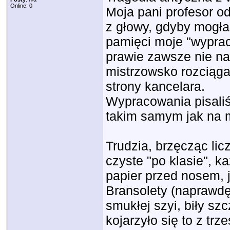
Online: 0
Moja pani profesor o
z głowy, gdyby mogła
pamięci moje "wypra
prawie zawsze nie na 
mistrzowsko rozciągan
strony kancelara.
Wypracowania pisali
takim samym jak na 
Trudzia, brzęcząc lic
czyste "po klasie", 
papier przed nosem, 
Bransolety (naprawdę
smukłej szyi, biły sz
kojarzyło się to z t