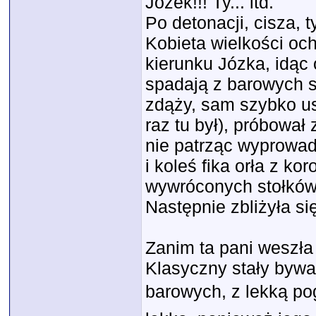
Józek!!! Ty... itd.
Po detonacji, cisza, 
Kobieta wielkości oc
kierunku Józka, idąc 
spadają z barowych st
zdąży, sam szybko us
raz tu był), próbowa
nie patrząc wyprowad
i koleś fika orła z k
wywróconych stołków 
Następnie zbliżyła si
Zanim ta pani weszła
Klasyczny stały bywa
barowych, z lekką pog