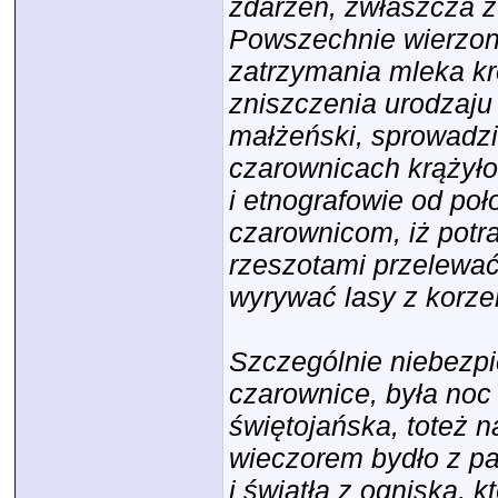
zdarzeń, zwłaszcza z 
Powszechnie wierzono
zatrzymania mleka k
zniszczenia urodzaju
małżeński, sprowadzi
czarownicach krążyło
i etnografowie od po
czarownicom, iż potra
rzeszotami przelewać 
wyrywać lasy z korze
Szczególnie niebezp
czarownice, była noc
świętojańska, toteż n
wieczorem bydło z pa
i światła z ogniska, 