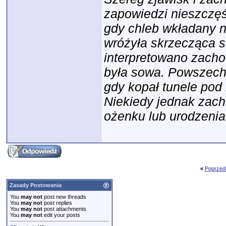
zapowiedzi nieszczęś
gdy chleb wkładany na
wróżyła skrzecząca s
interpretowano zacho
była sowa. Powszechn
gdy kopał tunele pod
Niekiedy jednak zach
ożenku lub urodzenia
«
Poprzed
Zasady Postowania
You
may not
post new threads
You
may not
post replies
You
may not
post attachments
You
may not
edit your posts