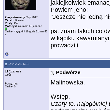
jakiejkolwiek emanacji
Powiem jeno:
"Jeszcze nie jedną h
Zarejestrowany
: Sep 2017
Miasto
: B..wała
Posty
: 457
Motocykl
: nie mam AT jeszcze
ps. znam takich co d
Online: 4 tygodni 18 godz 21 min 52
s
w kąciku kawarniany
prowadzili
22.04.2025, 13:16
El Czariusz
Podwórze
Gość
Malinowska.
Posty
: n/a
Online: 0
Wstęp.
Czary to, najogólnie