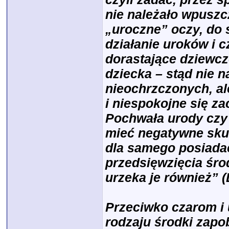
nie należało wpuszc
„uroczne” oczy, do 
działanie uroków i c
dorastające dziewcz
dziecka – stąd nie 
nieochrzczonych, al
i niespokojne się za
Pochwała urody czy 
mieć negatywne sku
dla samego posiadacz
przedsięwzięcia śro
urzeka je również” (
Przeciwko czarom i 
rodzaju środki zap