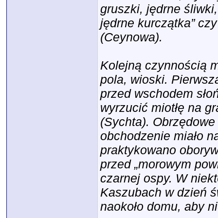
gruszki, jędrne śliwki
jędrne kurczątka” czy 
(Ceynowa).
Kolejną czynnością m
pola, wioski. Pierws
przed wschodem słońc
wyrzucić miotłę na g
(Sychta). Obrzędowe 
obchodzenie miało na
praktykowano oborywa
przed „morowym powie
czarnej ospy. W niek
Kaszubach w dzień św
naokoło domu, aby ni