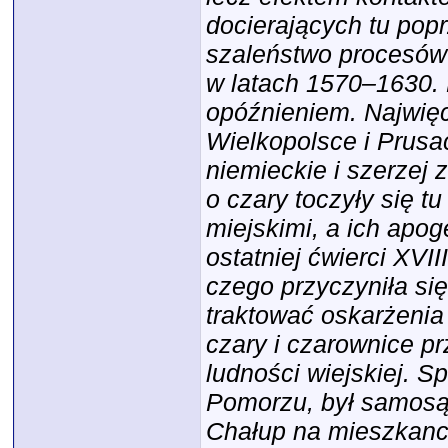
docierających tu pop
szaleństwo procesów 
w latach 1570–1630. N
opóźnieniem. Najwięc
Wielkopolsce i Prusa
niemieckie i szerzej 
o czary toczyły się tu
miejskimi, a ich apo
ostatniej ćwierci XVI
czego przyczyniła się
traktować oskarżenia
czary i czarownice p
ludności wiejskiej. S
Pomorzu, był samosą
Chałup na mieszkance