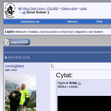
Africa Twin Forum - POLAND
>
Główny dział
>
Lejdis
Dzień Kobiet :)
Zarejestruj się
Albumy
FAQ
Lejdis
Motocykl + kobieta, czyli wszystko co może być związane z tym duetem
09.03.2025, 12:29
consigliero
Ajde Jano
Cytat:
Napisał
Artek
Mleka i miodu.