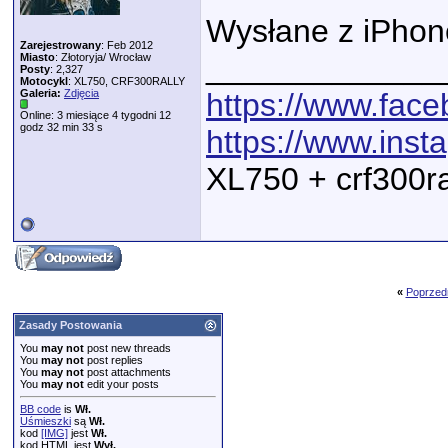
Wysłane z iPhon
Zarejestrowany
: Feb 2012
_____________
Miasto
: Złotoryja/ Wrocław
Posty
: 2,327
Motocykl
: XL750, CRF300RALLY
Galeria:
Zdjęcia
https://www.fac
Online: 3 miesiące 4 tygodni 12
godz 32 min 33 s
https://www.ins
XL750 + crf300r
«
Poprzed
Zasady Postowania
You
may not
post new threads
You
may not
post replies
You
may not
post attachments
You
may not
edit your posts
BB code
is
Wł.
Uśmieszki
są
Wł.
kod
[IMG]
jest
Wł.
kod HTML jest
Wył.