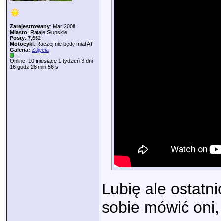
Zarejestrowany
: Mar 2008
Miasto
: Rataje Słupskie
Posty
: 7,652
Motocykl
: Raczej nie będę miał AT
Galeria:
Zdjęcia
Online: 10 miesiące 1 tydzień 3 dni
16 godz 28 min 56 s
Lubię ale ostatn
sobie mówić oni, 