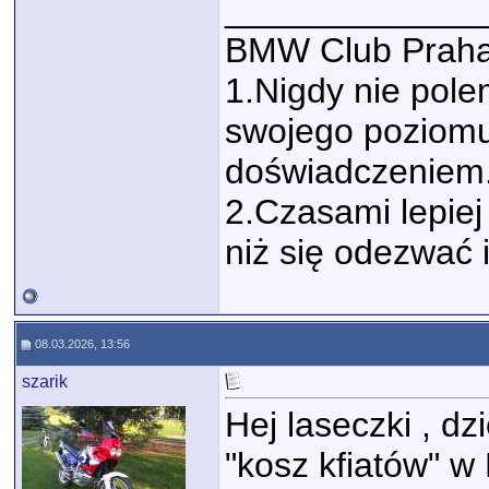
_____________
BMW Club Praha
1.Nigdy nie polem
swojego poziomu
doświadczeniem
2.Czasami lepiej 
niż się odezwać 
08.03.2026, 13:56
szarik
Hej laseczki , dz
"kosz kfiatów" 