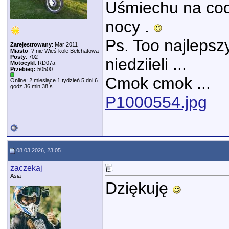
Uśmiechu na cod
nocy .
Ps. Too najlepsz
Zarejestrowany
: Mar 2011
Miasto
: ? nie Wieś kole Bełchatowa
Posty
: 702
niedziieli ...
Motocykl
: RD07a
Przebieg:
50500
Cmok cmok ...
Online: 2 miesiące 1 tydzień 5 dni 6
godz 36 min 38 s
P1000554.jpg
08.03.2026, 23:05
zaczekaj
Asia
Dziękuję