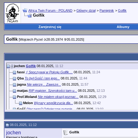
Africa Twin Forum - POLAND
>
Główny dział
>
Pamiętnik
>
Golfik
Golfik
Zarejestruj się
Albumy
Golfik
[Wojciech Pyzel ✰28.05.1974 ✞05.01.2025]
jochen
Golfik
08.01.2025,
11:12
fassi
;( Spoczywaj w Pokoju Golfik....
08.01.2025,
11:24
Qba
To był Gość i ten jego...
08.01.2025,
11:44
jagna
Nie wierzę... Zawsze...
08.01.2025,
11:57
matjas
RIP majster. Szerokości tam u...
08.01.2025,
12:13
Prof.Woland
Nie mialem okazji poznac...
08.01.2025,
12:29
Melon
Wyrazy współczucia dla...
08.01.2025,
12:42
Gość
Dlaczego? Odwieczne pytanie,...
08.01.2025,
13:02
Kamyk
Brak mi słów. Jeszcze jakiś...
08.01.2025,
13:19
WojtekBBI
Szeroki drogi gdzieś tam...
08.01.2025,
13:48
08.01.2025, 11:12
rumpel
Dziabaj tam Golfik.
08.01.2025,
14:14
jochen
Golfik
MrWaski
Nie miałem okazji poznać. ...
08.01.2025,
14:46
Kierowca bombowca