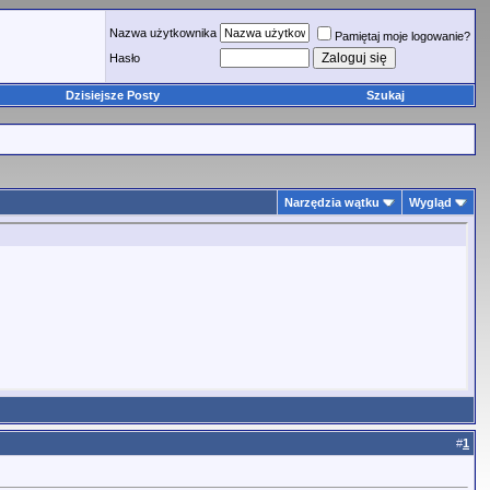
Nazwa użytkownika
Pamiętaj moje logowanie?
Hasło
Dzisiejsze Posty
Szukaj
Narzędzia wątku
Wygląd
#
1