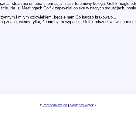
iczna i strasznie smutna informacja - nasz forumowy kolega, Golfik, nagle od
obiście. Na Izi Meetingach Golfik zapewniał opiekę w nagłych sytuacjach, po
zynnym i miłym człowiekiem, będzie nam Go bardzo brakowało...
cną znana, wiemy tylko, że nie był to wypadek, Golfik odszedł w swoim mies
«
Poprzedni wątek
|
Następny wątek
»