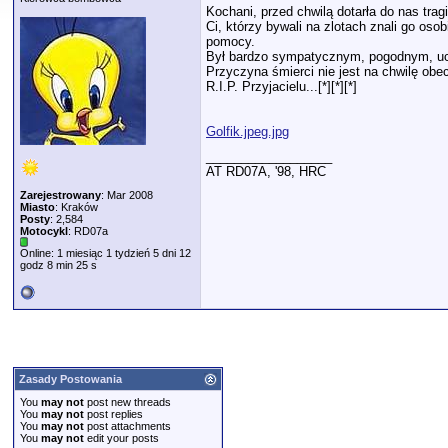
jochen
Już jest info o terminie i...
08.01.2025,
15:06
Kochani, przed chwilą dotarła do nas trag
Ci, którzy bywali na zlotach znali go os
matjas
dzięki za info Jochen.
08.01.2025,
15:14
pomocy.
jochen
140314 140315
08.01.2025,
15:16
Był bardzo sympatycznym, pogodnym, uc
Adagiio
Kondolencje, smutna wiadomość...
08.01.2025,
16:32
Przyczyna śmierci nie jest na chwilę obe
R.I.P. Przyjacielu...[*][*][*]
Mallory
Bardzo smutne.
08.01.2025,
19:41
Qter
Kondolencje... Qter ...
08.01.2025,
19:45
stopa-uć
Kondolencje
08.01.2025,
20:45
Golfik.jpeg.jpg
chomik
Moje kondolencje. Bardzo...
08.01.2025,
21:16
__________________
Tezla
Tragiczne
08.01.2025,
21:18
AT RD07A, '98, HRC
Matey
Wyrazy współczucia...
08.01.2025,
21:23
Zarejestrowany
: Mar 2008
zaczekaj
Super Cię było poznać...
08.01.2025,
21:59
Miasto
: Kraków
Posty
: 2,584
pałeł
kondolencje
08.01.2025,
22:51
Motocykl
: RD07a
golab
Bywaj Przyjacielu..........
09.01.2025,
13:54
Online: 1 miesiąc 1 tydzień 5 dni 12
godz 8 min 25 s
ex1
dziabaj Golfiku.. dziabaj.....
10.01.2025,
11:24
biker
kiedyś się nadziabiemy razem...
11.01.2025,
20:58
pałeł
śp. Wojciech Pyzel ur....
21.06.2025,
13:44
Zasady Postowania
You
may not
post new threads
You
may not
post replies
You
may not
post attachments
You
may not
edit your posts