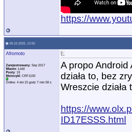
https://www.yo
09.10.2025, 13:55
Afromoto
A propo Android 
Zarejestrowany
: Sep 2017
Miasto
: Łódź
Posty
: 19
działa to, bez z
Motocykl
: CRF1100
Online: 4 dni 15 godz 7 min 58 s
Wreszcie działa 
https://www.olx.pl
ID17ESSS.html