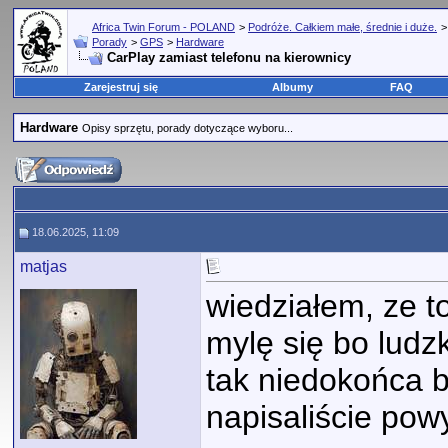
Africa Twin Forum - POLAND
>
Podróże. Całkiem małe, średnie i duże.
Porady
>
GPS
>
Hardware
CarPlay zamiast telefonu na kierownicy
Zarejestruj się
Albumy
FAQ
Hardware
Opisy sprzętu, porady dotyczące wyboru...
18.06.2025, 11:09
matjas
wiedziałem, ze t
mylę się bo ludzk
tak niedokońca 
napisaliście pow