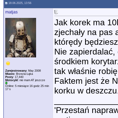
18.06.2025, 13:56
matjas
Jak korek ma 10k
zjechały na pas 
którędy będzies
Nie zapierdalać, 
środkiem korytarz
tak właśnie robię
Zarejestrowany
: May 2008
Miasto
: Brzezia Łąka
Posty
: 17,440
Faktem jest że N
Motocykl
: nie mam AT jeszcze
Online: 5 miesiące 16 godz 25 min
korku w deszczu.
17 s
_____________
'Przestań napraw