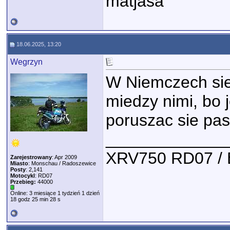
matjasa
18.06.2025, 13:20
Wegrzyn
W Niemczech sie 
miedzy nimi, bo j
poruszac sie p
_____________
XRV750 RD07 /
Zarejestrowany
: Apr 2009
Miasto
: Monschau / Radoszewice
Posty
: 2,141
Motocykl
: RD07
Przebieg:
44000
Online: 3 miesiące 1 tydzień 1 dzień
18 godz 25 min 28 s