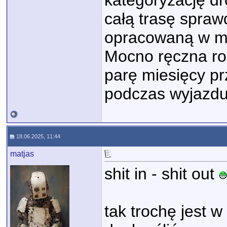
kategoryzację dr
całą trasę spraw
opracowaną w m
Mocno ręczna ro
parę miesięcy pr
podczas wyjazdu
18.06.2025, 11:44
matjas
shit in - shit out
tak trochę jest w