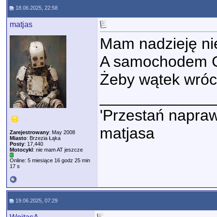
18.06.2025, 22:58
matjas
Mam nadzieję nie
A samochodem 
Żeby wątek wróci
_____________
'Przestań napraw
matjasa
Zarejestrowany
: May 2008
Miasto
: Brzezia Łąka
Posty
: 17,440
Motocykl
: nie mam AT jeszcze
Online: 5 miesiące 16 godz 25 min
17 s
19.06.2025, 07:29