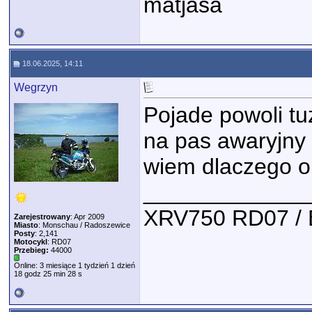
matjasa
18.06.2025, 14:11
Wegrzyn
Pojade powoli tu
na pas awaryjny
wiem dlaczego on
_____________
XRV750 RD07 /
Zarejestrowany
: Apr 2009
Miasto
: Monschau / Radoszewice
Posty
: 2,141
Motocykl
: RD07
Przebieg:
44000
Online: 3 miesiące 1 tydzień 1 dzień
18 godz 25 min 28 s