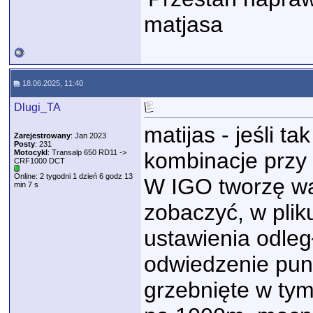
matjasa
18.06.2025, 11:40
Dlugi_TA
matijas - jeśli ta
Zarejestrowany
: Jan 2023
Posty
: 231
Motocykl
: Transalp 650 RD11 ->
kombinacje przy
CRF1000 DCT
Online: 2 tygodni 1 dzień 6 godz 13
W IGO tworzę wa
min 7 s
zobaczyć, w pli
ustawienia odległ
odwiedzenie punk
grzebnięte w tym