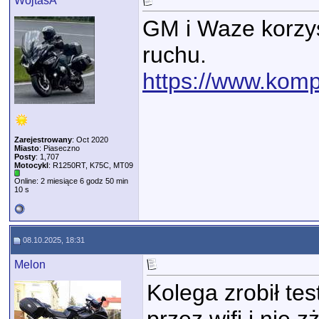
WojtasA
GM i Waze korzys
ruchu.
https://www.kompu
Zarejestrowany
: Oct 2020
Miasto
: Piaseczno
Posty
: 1,707
Motocykl
: R1250RT, K75C, MT09
Online: 2 miesiące 6 godz 50 min
10 s
08.10.2025, 18:31
Melon
Kolega zrobił tes