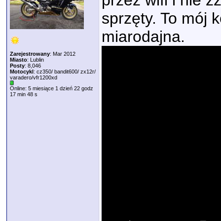
przez wifi i nie z
sprzęty. To mój k
miarodajna.
Zarejestrowany
: Mar 2012
Miasto
: Lublin
Posty
: 8,046
Motocykl
: cz350/ bandit600/ zx12r/
varadero/vfr1200xd
Online: 5 miesiące 1 dzień 22 godz
17 min 48 s