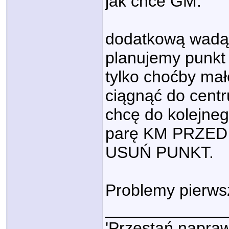
jak chce GM.
dodatkową wadą G
planujemy punkt p
tylko choćby mał
ciągnąć do centr
chcę do kolejne
parę KM PRZED c
USUŃ PUNKT.
Problemy pierws
_____________
'Przestań napraw