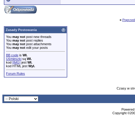
«
Poprzed
Zasady Postowania
You
may not
post new threads
You
may not
post replies
You
may not
post attachments
You
may not
edit your posts
BB code
is
Wł.
Uśmieszki
są
Wł.
kod
[IMG]
jest
Wł.
kod HTML jest
Wył.
Forum Rules
Czasy w str
Powered b
Copyright ©2000