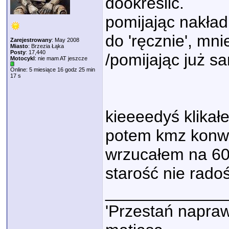
dookreślić.
pomijając nakła
do 'ręcznie', mni
Zarejestrowany
: May 2008
Miasto
: Brzezia Łąka
Posty
: 17,440
/pomijając już s
Motocykl
: nie mam AT jeszcze
Online: 5 miesiące 16 godz 25 min
17 s
kieeeedyś klikał
potem kmz konw
wrzucałem na 
starość nie rad
_____________
'Przestań napraw