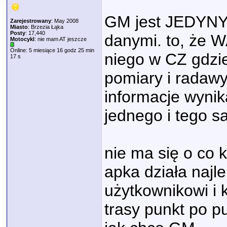
GM jest JEDYNYM
Zarejestrowany
: May 2008
Miasto
: Brzezia Łąka
Posty
: 17,440
danymi. to, że 
Motocykl
: nie mam AT jeszcze
Online: 5 miesiące 16 godz 25 min
niego w CZ gdzie
17 s
pomiary i radawy
informacje wynika
jednego i tego s
nie ma się o co k
apka działa najle
użytkownikowi i 
trasy punkt po p