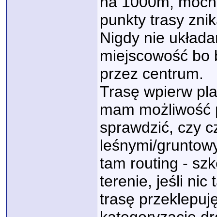
na 1000m, mocno
punkty trasy znika
Nigdy nie układa
miejscowość bo b
przez centrum.
Trasę wpierw pl
mam możliwość p
sprawdzić, czy c
leśnymi/gruntowy
tam routing - sz
terenie, jeśli ni
trasę przeklepuj