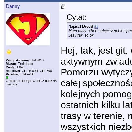
Danny
Cytat:
Napisał
Dredd
Mam mały offtop: zdajesz sobie spra
Jeśli tak, to ok.
Hej, tak, jest gi
aktywnym zwiado
Zarejestrowany
: Jul 2019
Miasto
: Trójmiasto
Posty
: 1,848
Pomorzu wytyczy
Motocykl
: CRF1000D, CRF300L
Przebieg:
65k+25k
całej społecznośc
Online: 2 miesiące 3 dni 23 godz 43
min 58 s
kolejnych pomog
ostatnich kilku l
trasy w terenie,
wszystkich niez