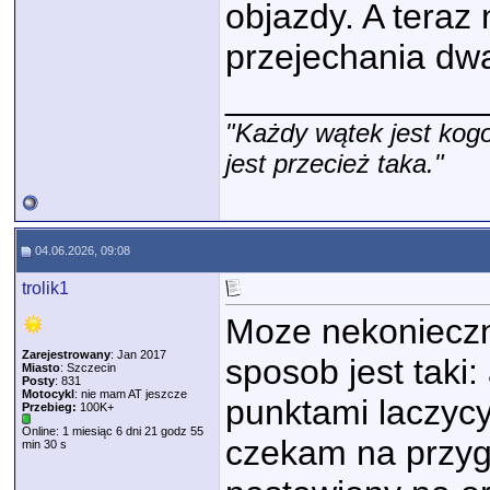
objazdy. A teraz
przejechania dwa
_____________
"Każdy wątek jest kogo
jest przecież taka."
04.06.2026, 09:08
trolik1
Moze nekonieczn
Zarejestrowany
: Jan 2017
sposob jest taki: 
Miasto
: Szczecin
Posty
: 831
Motocykl
: nie mam AT jeszcze
punktami laczycy
Przebieg:
100K+
Online: 1 miesiąc 6 dni 21 godz 55
czekam na przygo
min 30 s