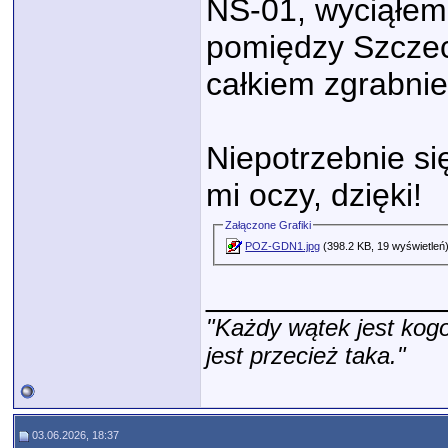
NS-01, wyciąłem 
pomiędzy Szczec
całkiem zgrabnie
Niepotrzebnie si
mi oczy, dzięki!
Załączone Grafiki
POZ-GDN1.jpg
(398.2 KB, 19 wyświetleń
_____________
"Każdy wątek jest kogo
jest przecież taka."
03.06.2026, 18:37