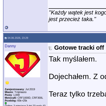
_____________
"Każdy wątek jest kogo
jest przecież taka."
04.06.2026, 23:29
Danny
Gotowe tracki of
Tak myślałem.
Dojechałem. Z o
Zarejestrowany
: Jul 2019
Teraz tylko trzeb
Miasto
: Trójmiasto
Posty
: 1,848
Motocykl
: CRF1000D, CRF300L
Przebieg:
65k+25k
Online: 2 miesiące 3 dni 23 godz 43