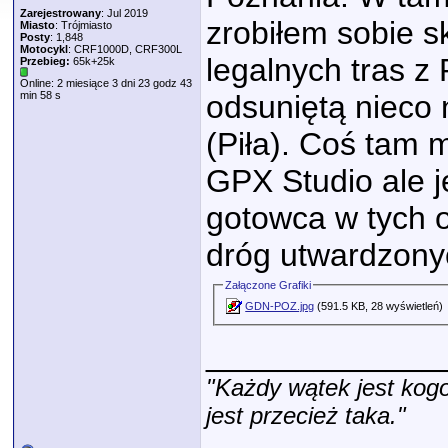
Zarejestrowany
: Jul 2019
zrobiłem sobie s
Miasto
: Trójmiasto
Posty
: 1,848
Motocykl
: CRF1000D, CRF300L
legalnych tras z 
Przebieg:
65k+25k
Online: 2 miesiące 3 dni 23 godz 43
min 58 s
odsuniętą nieco
(Piła). Coś tam 
GPX Studio ale j
gotowca w tych o
dróg utwardzonyc
Załączone Grafiki
GDN-POZ.jpg
(591.5 KB, 28 wyświetleń)
_____________
"Każdy wątek jest kogo
jest przecież taka."