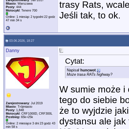
Zarejestrowany
: Jan 2017
trasy Rats, wcal
Miasto
: Warszawa
Posty
: 444
Motocykl
: Tenere 700
Jeśli tak, to ok.
Online: 1 miesiąc 2 tygodni 22 godz
47 min 34 s
03.06.2026, 18:27
Danny
Cytat:
Napisał
huncwot
Może trasa RATs highway?
W sumie może i 
tego do siebie b
Zarejestrowany
: Jul 2019
Miasto
: Trójmiasto
że to wyjdzie ja
Posty
: 1,848
Motocykl
: CRF1000D, CRF300L
Przebieg:
65k+25k
dystansu ale jak
Online: 2 miesiące 3 dni 23 godz 43
min 58 s