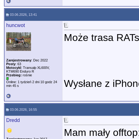
03.06.2026, 13:41
huncwot
Może trasa RAT
Zarejestrowany
: Dec 2022
Posty
: 63
Motocykl
: Transalp XL600V,
KTM690 Enduro R
Przebieg:
rośnie
Wysłane z iPhon
Online: 1 tydzień 2 dni 10 godz 24
min 45 s
03.06.2026, 16:55
Dredd
Mam mały offtop: