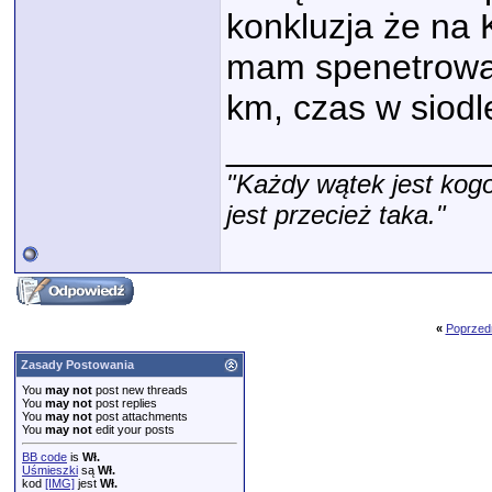
konkluzja że na 
mam spenetrowan
km, czas w siodl
_____________
"Każdy wątek jest kogo
jest przecież taka."
«
Poprzed
Zasady Postowania
You
may not
post new threads
You
may not
post replies
You
may not
post attachments
You
may not
edit your posts
BB code
is
Wł.
Uśmieszki
są
Wł.
kod
[IMG]
jest
Wł.