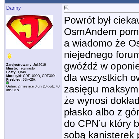
Danny
Powrót był ciek
OsmAndem pomię
a wiadomo że Os
niejednego forum
gwóźdź w oponie
Zarejestrowany
: Jul 2019
Miasto
: Trójmiasto
Posty
: 1,848
dla wszystkich o
Motocykl
: CRF1000D, CRF300L
Przebieg:
65k+25k
zasięgu maksymal
Online: 2 miesiące 3 dni 23 godz 43
min 58 s
że wynosi dokład
płasko albo z gó
do CPN’u który b
sobą kanisterek 