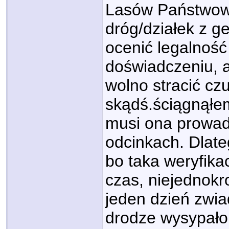
Lasów Państwowy
dróg/działek z g
ocenić legalność
doświadczeniu, a
wolno stracić czu
skądś.ściągnąłe
musi ona prowad
odcinkach. Dlate
bo taka weryfika
czas, niejednokr
jeden dzień zwia
drodze wysypało 