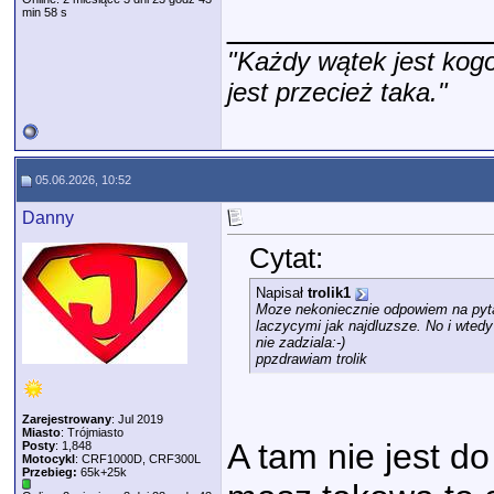
min 58 s
_____________
"Każdy wątek jest kogo
jest przecież taka."
05.06.2026, 10:52
Danny
Cytat:
Napisał
trolik1
Moze nekoniecznie odpowiem na pytanie
laczycymi jak najdluzsze. No i wted
nie zadziala:-)
ppzdrawiam trolik
Zarejestrowany
: Jul 2019
Miasto
: Trójmiasto
A tam nie jest do
Posty
: 1,848
Motocykl
: CRF1000D, CRF300L
Przebieg:
65k+25k