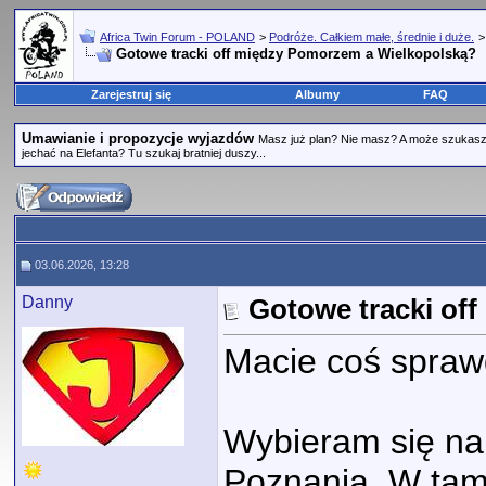
Africa Twin Forum - POLAND
>
Podróże. Całkiem małe, średnie i duże.
Gotowe tracki off między Pomorzem a Wielkopolską?
Zarejestruj się
Albumy
FAQ
Umawianie i propozycje wyjazdów
Masz już plan? Nie masz? A może szukasz
jechać na Elefanta? Tu szukaj bratniej duszy...
03.06.2026, 13:28
Danny
Gotowe tracki of
Macie coś spra
Wybieram się na
Poznania. W tamt