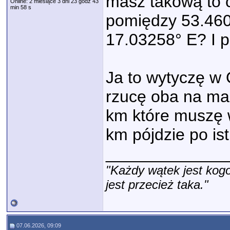
masz takową to c
Online: 2 miesiące 3 dni 23 godz 43
min 58 s
pomiędzy ‎53.460
17.03258° E‎? I 
Ja to wytyczę w
rzucę oba na map
km które muszę w
km pójdzie po ist
_____________
"Każdy wątek jest kogo
jest przecież taka."
07.06.2026, 09:09