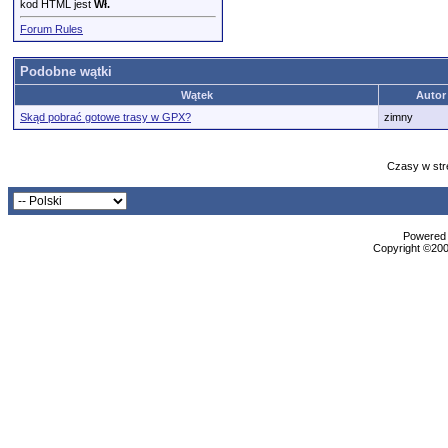
kod HTML jest
Wł.
Forum Rules
Podobne wątki
Wątek
Autor
Skąd pobrać gotowe trasy w GPX?
zimny
Czasy w str
Powered b
Copyright ©2000