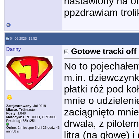
nastawiony na or
ppzdrawiam troli
04.06.2026, 13:52
Danny
Gotowe tracki of
No to pojechałem
m.in. dziewczynk
płatki róż pod k
mnie o udzielenie
Zarejestrowany
: Jul 2019
zaciągnięto mnie
Miasto
: Trójmiasto
Posty
: 1,848
Motocykl
: CRF1000D, CRF300L
drwala, z pilote
Przebieg:
65k+25k
Online: 2 miesiące 3 dni 23 godz 43
min 58 s
litra (na głowę) 