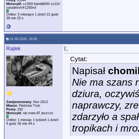
Posty
: 8,044
Motocykl
: cz350/ bandit600/ zx12r/
varadero/vfr1200xd
Online: 5 miesiące 1 dzień 21 godz
38 min 25 s
01.06.2026, 18:09
Rajtek
Cytat:
Napisał
chomi
Nie ma szans n
dziura, oczywiś
naprawczy, zres
Zarejestrowany
: Nov 2013
Miasto
: Piotrków Tryb
Posty
: 292
Motocykl
: nie mam AT jeszcze
zdarzyło a spał
Online: 1 miesiąc 1 tydzień 1 dzień
9 godz 36 min 44 s
tropikach i mr