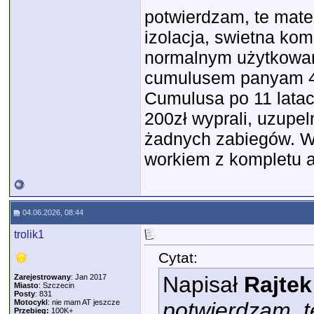
potwierdzam, te mate
izolacja, swietna kom
normalnym użytkowani
cumulusem panyam 450
Cumulusa po 11 latac
200zł wyprali, uzupel
żadnych zabiegów. 
workiem z kompletu 
04.06.2026, 08:44
trolik1
Cytat:
Napisał
Rajtek
Zarejestrowany
: Jan 2017
Miasto
: Szczecin
Posty
: 831
Motocykl
: nie mam AT jeszcze
potwierdzam, t
Przebieg:
100K+