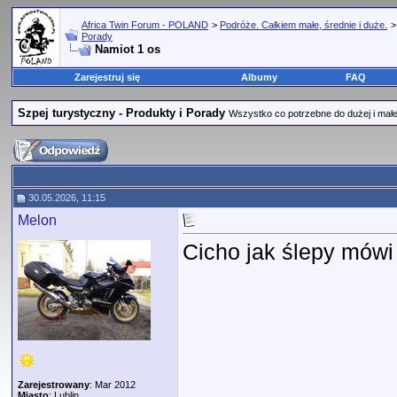
Africa Twin Forum - POLAND
>
Podróże. Całkiem małe, średnie i duże.
Porady
Namiot 1 os
Zarejestruj się
Albumy
FAQ
Szpej turystyczny - Produkty i Porady
Wszystko co potrzebne do dużej i małej
30.05.2026, 11:15
Melon
Cicho jak ślepy mówi 
Zarejestrowany
: Mar 2012
Miasto
: Lublin