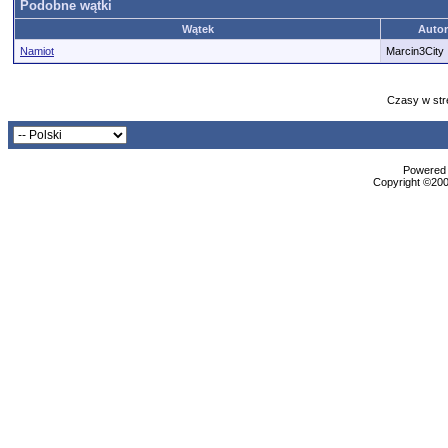
Podobne wątki
Wątek
Autor
Namiot
Marcin3City
Czasy w str
Powered b
Copyright ©2000