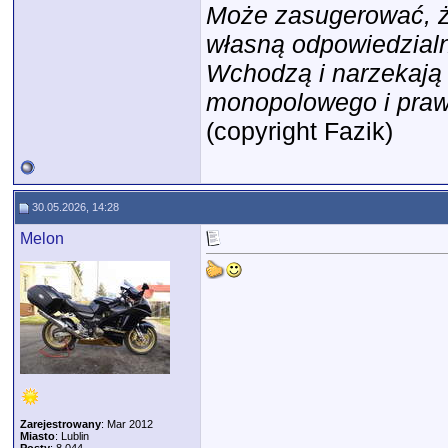
Może zasugerować, że
własną odpowiedzialn
Wchodzą i narzekają ż
monopolowego i prawil
(copyright Fazik)
30.05.2026, 14:28
Melon
Zarejestrowany
: Mar 2012
Miasto
: Lublin