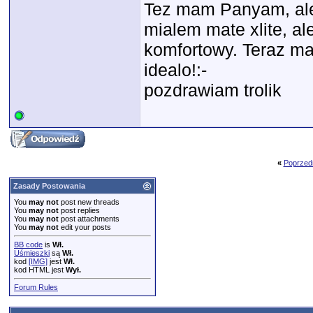
Tez mam Panyam, ale 
mialem mate xlite, ale
komfortowy. Teraz ma
idealo!:-
pozdrawiam trolik
«
Poprzed
Zasady Postowania
You
may not
post new threads
You
may not
post replies
You
may not
post attachments
You
may not
edit your posts
BB code
is
Wł.
Uśmieszki
są
Wł.
kod
[IMG]
jest
Wł.
kod HTML jest
Wył.
Forum Rules