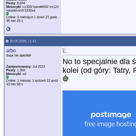
Posty
: 8,044
Motocykl
: cz350/ bandit600/ zx12r/
varadero/vfr1200xd
Online: 5 miesiące 1 dzień 21 godz
38 min 25 s
30.05.2026, 11:41
arbo
dupa nie ajatollah
No to specjalnie dla 
Zarejestrowany
: Jul 2023
kolei (od góry: Tatry,
Posty
: 1,369
Motocykl
: xd
Online: 1 miesiąc 1 tydzień 12 godz
33 min 58 s