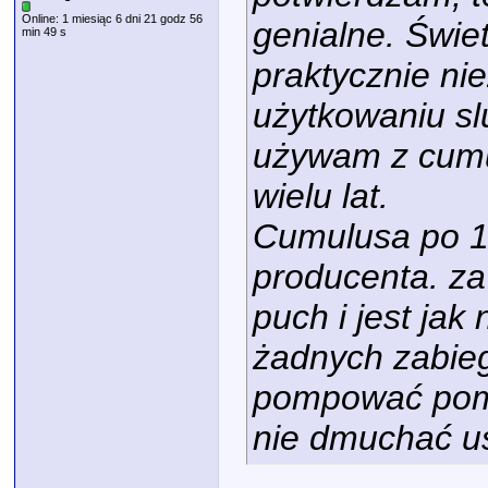
Online: 1 miesiąc 6 dni 21 godz 56
genialne. Świe
min 49 s
praktycznie ni
użytkowaniu slu
używam z cumu
wielu lat.
Cumulusa po 11
producenta. za 
puch i jest ja
żadnych zabie
pompować pomp
nie dmuchać u