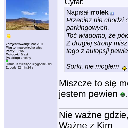
Cytat:
Napisał
rrolek
Przeciez nie chodzi 
parkingowych.
Toć wiadomo, że póki
Z drugiej strony misz
Zarejestrowany
: Mar 2011
Miasto
: mazowiecka wieś
tego z autopsji pewi
Posty
: 1,505
Motocykl
: 5 szt
Przebieg:
znośny
Online: 3 miesiące 3 tygodni 5 dni
Sorki, nie mogłem
11 godz 32 min 24 s
Miszcze to się m
jestem pewien
.
_____________
Nie ważne gdzie
Ważne z Kim.