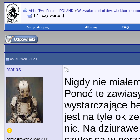
Africa Twin Forum - POLAND
>
Wszystko co chciałbyś wiedzieć o motoc
T7 - czy warto :)
Zarejestruj się
Albumy
FAQ
08.04.2026, 21:31
matjas
Nigdy nie miałem
Ponoć te zawias
wystarczające b
jest na tyle ok 
nic. Na dziurawe
szuter są w porz
Zarejestrowany
: May 2008