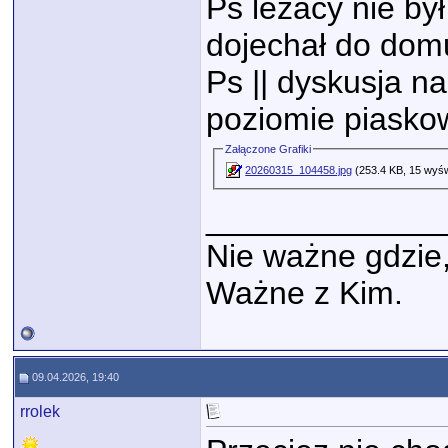
Ps leżacy nie by
dojechał do dom
Ps || dyskusja na
poziomie piasko
Załączone Grafiki
20260315_104458.jpg
(253.4 KB, 15 wyśw
_____________
Nie ważne gdzie
Ważne z Kim.
09.04.2026, 19:40
rrolek