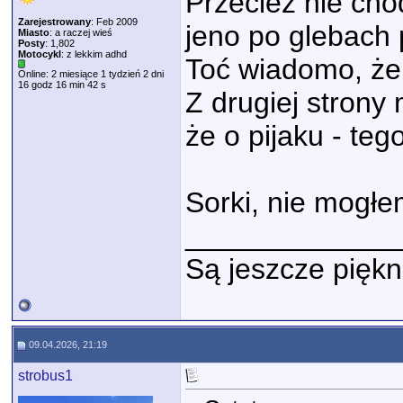
Przeciez nie cho
Zarejestrowany
: Feb 2009
jeno po glebach
Miasto
: a raczej wieś
Posty
: 1,802
Motocykl
: z lekkim adhd
Toć wiadomo, że 
Online: 2 miesiące 1 tydzień 2 dni
16 godz 16 min 42 s
Z drugiej strony
że o pijaku - teg
Sorki, nie mogł
_____________
Są jeszcze piękn
09.04.2026, 21:19
strobus1