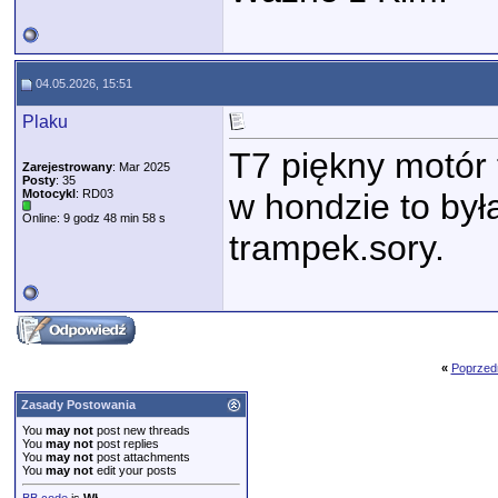
04.05.2026, 15:51
Plaku
T7 piękny motór 
Zarejestrowany
: Mar 2025
Posty
: 35
Motocykl
: RD03
w hondzie to był
Online: 9 godz 48 min 58 s
trampek.sory.
«
Poprzed
Zasady Postowania
You
may not
post new threads
You
may not
post replies
You
may not
post attachments
You
may not
edit your posts