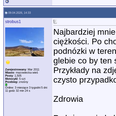
09.04.2026, 14:33
strobus1
Najbardziej mnie
ciężkości. Po ch
podnózki w teren
glebie co by ten 
Przykłady na zdję
Zarejestrowany
: Mar 2011
Miasto
: mazowiecka wieś
Posty
: 1,505
czysto przypad
Motocykl
: 5 szt
Przebieg:
znośny
Online: 3 miesiące 3 tygodni 5 dni
11 godz 32 min 24 s
Zdrowia