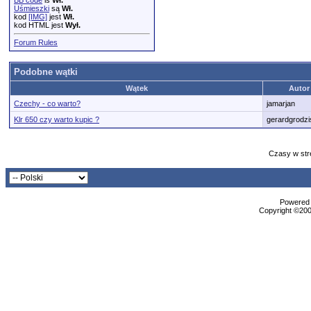
BB code
is
Wł.
Uśmieszki
są
Wł.
kod
[IMG]
jest
Wł.
kod HTML jest
Wył.
Forum Rules
Podobne wątki
Wątek
Autor
Czechy - co warto?
jamarjan
Klr 650 czy warto kupic ?
gerardgrodzi
Czasy w str
Powered b
Copyright ©2000