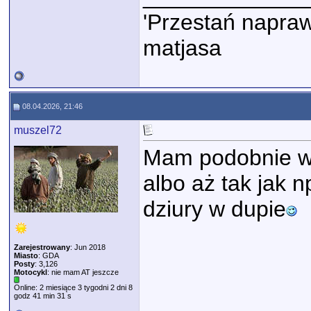
'Przestań napraw
matjasa
08.04.2026, 21:46
muszel72
Mam podobnie w 
albo aż tak jak 
dziury w dupie
Zarejestrowany
: Jun 2018
Miasto
: GDA
Posty
: 3,126
Motocykl
: nie mam AT jeszcze
Online: 2 miesiące 3 tygodni 2 dni 8
godz 41 min 31 s