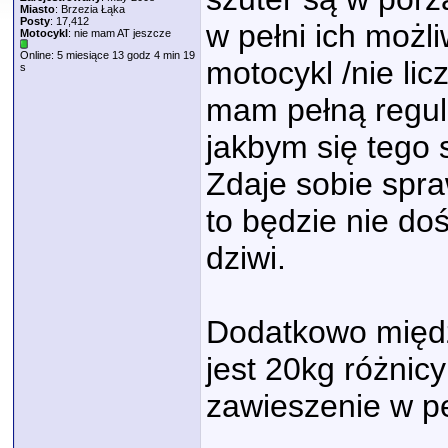
Miasto
: Brzezia Łąka
Posty
: 17,412
w pełni ich możl
Motocykl
: nie mam AT jeszcze
Online: 5 miesiące 13 godz 4 min 19
motocykl /nie lic
s
mam pełną regula
jakbym się tego 
Zdaje sobie spra
to będzie nie do
dziwi.
Dodatkowo międz
jest 20kg różnic
zawieszenie w pe
_____________