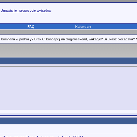
>
Umawianie i propozycje wyjazdów
FAQ
Kalendarz
kompana w podróży? Brak Ci koncepcji na długi weekend, wakacje? Szukasz plecaczka? Nikt 