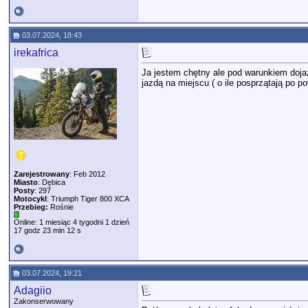
03.07.2024, 18:43
irekafrica
Ja jestem chętny ale pod warunkiem doja
jazdą na miejscu ( o ile posprzątają po 
Zarejestrowany
: Feb 2012
Miasto
: Dębica
Posty
: 297
Motocykl
: Triumph Tiger 800 XCA
Przebieg:
Rośnie
Online: 1 miesiąc 4 tygodni 1 dzień
17 godz 23 min 12 s
03.07.2024, 19:21
Adagiio
Zakonserwowany