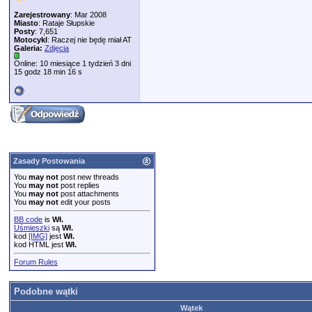
Zarejestrowany
: Mar 2008
Miasto
: Rataje Słupskie
Posty
: 7,651
Motocykl
: Raczej nie będę miał AT
Galeria:
Zdjęcia
Online: 10 miesiące 1 tydzień 3 dni
15 godz 18 min 16 s
Zasady Postowania
You
may not
post new threads
You
may not
post replies
You
may not
post attachments
You
may not
edit your posts
BB code
is
Wł.
Uśmieszki
są
Wł.
kod
[IMG]
jest
Wł.
kod HTML jest
Wł.
Forum Rules
Podobne wątki
Wątek