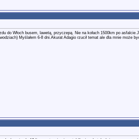
zdu do Włoch busem, lawetą, przyczepą. Nie na kołach 1500km po asfalcie.Ja
powodziach) Myślałem 6-8 dni.Akurat Adagio rzucił temat ale dla mnie może by