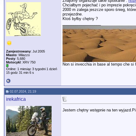
Znajomy organizuje takie spotkanie :
http
Chciałbym pojechać i po imprezie pokręcić
2000 m zalega jeszcze sporo śnieg, któ
przejezdne.
Ktoś byłby chętny ?
__________________
Zarejestrowany
: Jul 2005
Miasto
: Milazzo
Posty
: 5,680
Motocykl
: XRV 750
Non si invecchia in base al tempo che si ha
Online: 1 miesiąc 3 tygodni 1 dzień
15 godz 31 min 6 s
02.07.2024, 21:19
irekafrica
Jestem chętny wstępnie na ten wyjazd.P