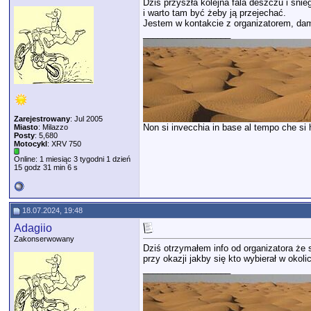
Dziś przyszła kolejna fala deszczu i śnie
i warto tam być żeby ją przejechać.
Jestem w kontakcie z organizatorem, dam 
__________________
Zarejestrowany
: Jul 2005
Non si invecchia in base al tempo che si ha
Miasto
: Milazzo
Posty
: 5,680
Motocykl
: XRV 750
Online: 1 miesiąc 3 tygodni 1 dzień
15 godz 31 min 6 s
18.07.2024, 19:48
Adagiio
Zakonserwowany
Dziś otrzymałem info od organizatora że 
przy okazji jakby się kto wybierał w okoli
__________________