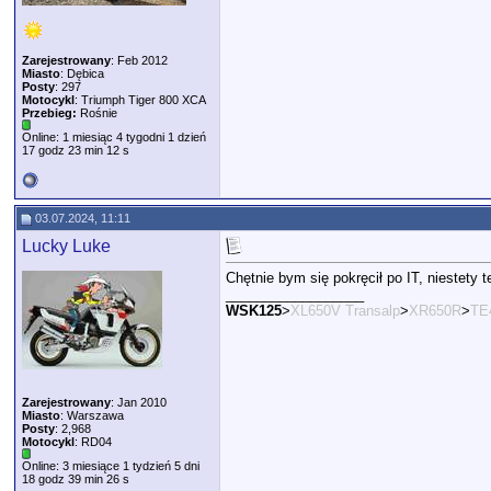
Zarejestrowany
: Feb 2012
Miasto
: Dębica
Posty
: 297
Motocykl
: Triumph Tiger 800 XCA
Przebieg:
Rośnie
Online: 1 miesiąc 4 tygodni 1 dzień
17 godz 23 min 12 s
03.07.2024, 11:11
Lucky Luke
Chętnie bym się pokręcił po IT, niestety t
__________________
WSK125
>
XL650V Transalp
>
XR650R
>
TE
Zarejestrowany
: Jan 2010
Miasto
: Warszawa
Posty
: 2,968
Motocykl
: RD04
Online: 3 miesiące 1 tydzień 5 dni
18 godz 39 min 26 s