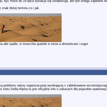
gu, być może do 19 lipca sytuacja się ustabilizuję, ale tyle śniegu zapewne n
znak bliżej terminu co i jak.
 alle spalle, si invecchia quando si inizia a dimenticare i sogni .
są problemy natury organizacyjnej wynikającej z zablokowania wcześniejszeg
ce zlotu Stella Alpina to jest oficjalne info o zakazach dla pojazdów spalinowy