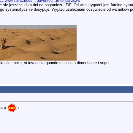
s://www.spiritzrides.it/adventou...le-tenda-2024/
 się jeszcze kilka dni na pograniczu IT/F. Od wielu tygodni jest fatalna sytu
rego systematycznie dosypuje. Wyjazd uzależniam oczywiście od warunków p
 alle spalle, si invecchia quando si inizia a dimenticare i sogni .
iszę
a