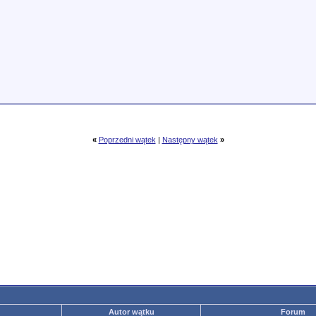
«
Poprzedni wątek
|
Następny wątek
»
Autor wątku
Forum