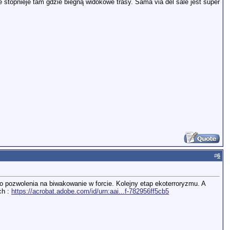
ie stopnieje tam gdzie biegną widokowe trasy. Sama via del sale jest super
#
6
o pozwolenia na biwakowanie w forcie. Kolejny etap ekoterroryzmu. A
ch :
https://acrobat.adobe.com/id/urn:aai...f-782956ff5cb5