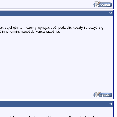
#
4
k są chętni to możemy wynająć coś, podzielić koszty i cieszyć się
ć inny termin, nawet do końca września.
#
5