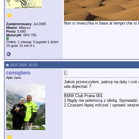
Non si invecchia in base al tempo che si ha
Zarejestrowany
: Jul 2005
Miasto
: Milazzo
Posty
: 5,680
Motocykl
: XRV 750
Online: 1 miesiąc 3 tygodni 1 dzień
15 godz 31 min 6 s
18.07.2024, 20:33
consigliero
Ajde Jano
Jakoś przeoczyłem, patrzę na daty i coś 
uda dojechać ?
__________________
BMW Club Praha 001
1.Nigdy nie polemizuj z idiotą. Sprowad
2.Czasami lepiej milczeć i sprawić wrażen