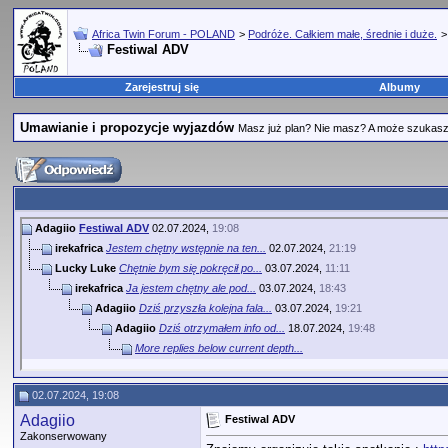
Africa Twin Forum - POLAND
>
Podróże. Całkiem małe, średnie i duże.
Festiwal ADV
Zarejestruj się
Albumy
Umawianie i propozycje wyjazdów
Masz już plan? Nie masz? A może szukasz 
Adagiio
Festiwal ADV
02.07.2024,
19:08
irekafrica
Jestem chętny wstępnie na ten...
02.07.2024,
21:19
Lucky Luke
Chętnie bym się pokręcił po...
03.07.2024,
11:11
irekafrica
Ja jestem chętny ale pod...
03.07.2024,
18:43
Adagiio
Dziś przyszła kolejna fala...
03.07.2024,
19:21
Adagiio
Dziś otrzymałem info od...
18.07.2024,
19:48
More replies below current depth...
02.07.2024, 19:08
Adagiio
Festiwal ADV
Zakonserwowany