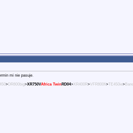
ermin mi nie pasuje.
450
>
DR800big
>
XR750V
Africa Twin
RD04
>
XR400R
>
VFR800fi
>
TE450ie
>
Band