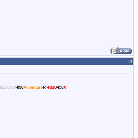
#
3
it1200S
>
890
Adventure
R
>
RMD
450
X