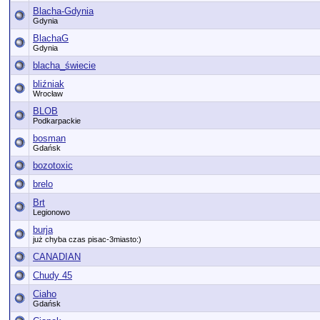
Blacha-Gdynia
Gdynia
BlachaG
Gdynia
blacha_świecie
bliźniak
Wrocław
BLOB
Podkarpackie
bosman
Gdańsk
bozotoxic
brelo
Brt
Legionowo
burja
już chyba czas pisac-3miasto:)
CANADIAN
Chudy 45
Ciaho
Gdańsk