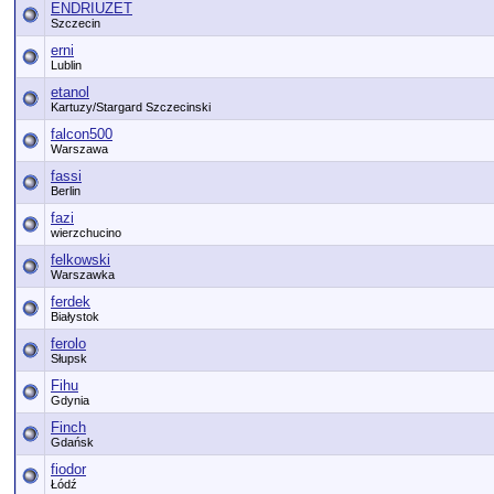
ENDRIUZET
Szczecin
erni
Lublin
etanol
Kartuzy/Stargard Szczecinski
falcon500
Warszawa
fassi
Berlin
fazi
wierzchucino
felkowski
Warszawka
ferdek
Białystok
ferolo
Słupsk
Fihu
Gdynia
Finch
Gdańsk
fiodor
Łódź