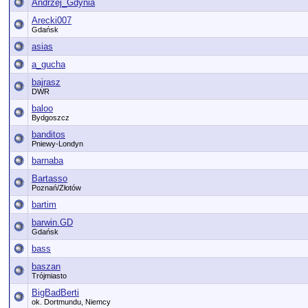
Andrzej_Gdynia
Arecki007
Gdańsk
asias
a_gucha
bajrasz
DWR
baloo
Bydgoszcz
banditos
Pniewy-Londyn
barnaba
Bartasso
Poznań/Złotów
bartim
barwin.GD
Gdańsk
bass
baszan
Trójmiasto
BigBadBerti
ok. Dortmundu, Niemcy