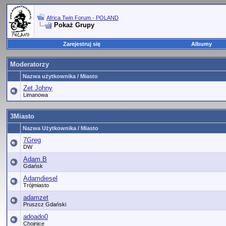
Africa Twin Forum - POLAND
Pokaż Grupy
Zarejestruj się
Albumy
Moderatorzy
Nazwa użytkownika / Miasto
Zet Johny
Limanowa
3Miasto
Nazwa Użytkownika / Miasto
7Greg
DW
Adam.B
Gdańsk
Adamdiesel
Trójmiasto
adamzet
Pruszcz Gdański
adoado0
Chojnice