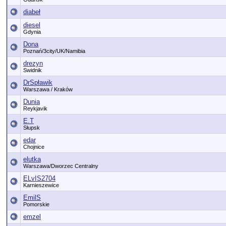
diabeł
diesel
Gdynia
Dona
Poznań/3city/UK/Namibia
drezyn
Swidnik
DrSpławik
Warszawa / Kraków
Dunia
Reykjavik
E.T
Słupsk
edar
Chojnice
elutka
Warszawa/Dworzec Centralny
ELvIS2704
Karnieszewice
EmilS
Pomorskie
emzel