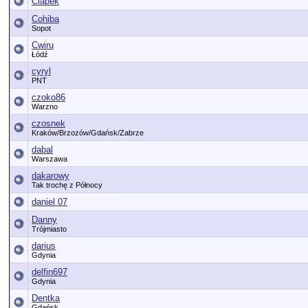
Ciapek
Cohiba
Sopot
Cwiru
Łódź
cyryl
PNT
czoko86
Warzno
czosnek
Kraków/Brzozów/Gdańsk/Zabrze
dabal
Warszawa
dakarowy
Tak trochę z Północy
daniel 07
Danny
Trójmiasto
darius
Gdynia
delfin697
Gdynia
Dentka
Gdańsk