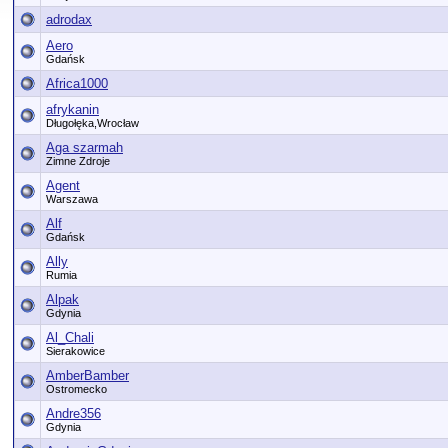
adrodax
Aero
Gdańsk
Africa1000
afrykanin
Długołęka,Wrocław
Aga szarmah
Zimne Zdroje
Agent
Warszawa
Alf
Gdańsk
Ally
Rumia
Alpak
Gdynia
Al_Chali
Sierakowice
AmberBamber
Ostromecko
Andre356
Gdynia