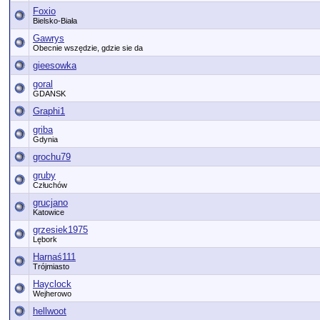
Foxio
Bielsko-Biała
Gawrys
Obecnie wszędzie, gdzie sie da
gieesowka
goral
GDANSK
Graphi1
griba
Gdynia
grochu79
gruby
Człuchów
grucjano
Katowice
grzesiek1975
Lębork
Harnaś111
Trójmiasto
Hayclock
Wejherowo
hellwoot