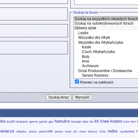
Szukaj na forum
Również na subforach
óra
hamulce
klr
knee
kolano
drz400
dualsport
garmin
gaźnik
gps
himalaje
idnie
kle
kotor
ktm
raniacze
rodos
olejarka
orteza
pekos1988
prosta
reset dct
reset skrzyni
richa
royalenfield