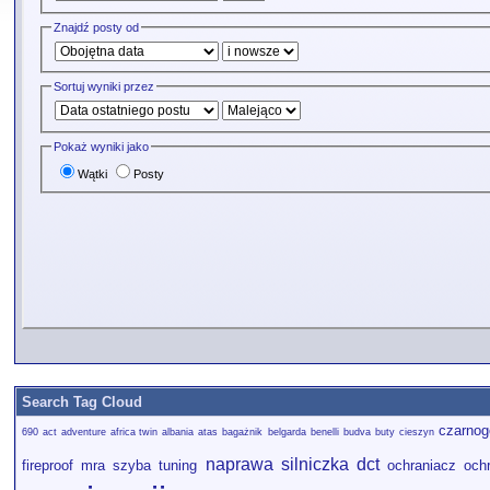
Znajdź posty od
Sortuj wyniki przez
Pokaż wyniki jako
Wątki
Posty
Search Tag Cloud
czarnog
690
act
adventure
africa twin
albania
atas
bagażnik
belgarda
benelli
budva
buty
cieszyn
naprawa silniczka dct
fireproof
mra szyba tuning
ochraniacz
och