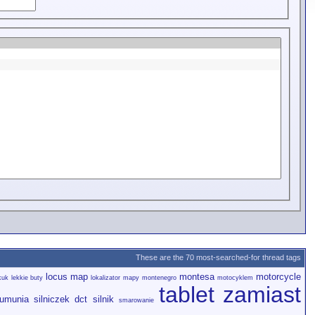
These are the 70 most-searched-for thread tags
locus map
montesa
motorcycle
kuk
lekkie buty
lokalizator
mapy
montenegro
motocyklem
tablet zamiast
rumunia
silniczek dct
silnik
smarowanie