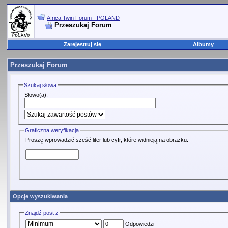
Africa Twin Forum - POLAND
Przeszukaj Forum
Zarejestruj się
Albumy
Przeszukaj Forum
Szukaj słowa
Słowo(a):
Graficzna weryfikacja
Proszę wprowadzić sześć liter lub cyfr, które widnieją na obrazku.
Opcje wyszukiwania
Znajdź post z
Odpowiedzi