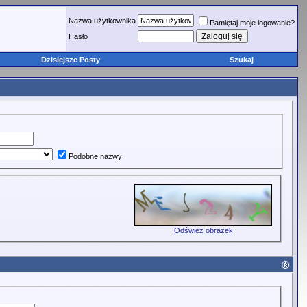
Nazwa użytkownika
Pamiętaj moje logowanie?
Hasło
Dzisiejsze Posty
Szukaj
Podobne nazwy
Odśwież obrazek