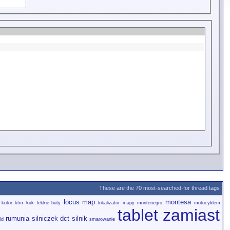
These are the 70 most-searched-for thread tags
locus map
montesa
kotor
ktm
kuk
lekkie buty
lokalizator
mapy
montenegro
motocyklem
tablet zamiast
rumunia
silniczek dct
silnik
ld
smarowanie