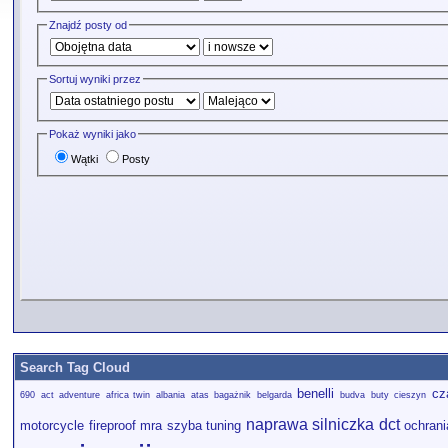
Znajdź posty od
Sortuj wyniki przez
Pokaż wyniki jako
Wątki
Posty
Search Tag Cloud
benelli
cz
690
act
adventure
africa twin
albania
atas
bagażnik
belgarda
budva
buty
cieszyn
naprawa silniczka dct
motorcycle fireproof
mra szyba tuning
ochran