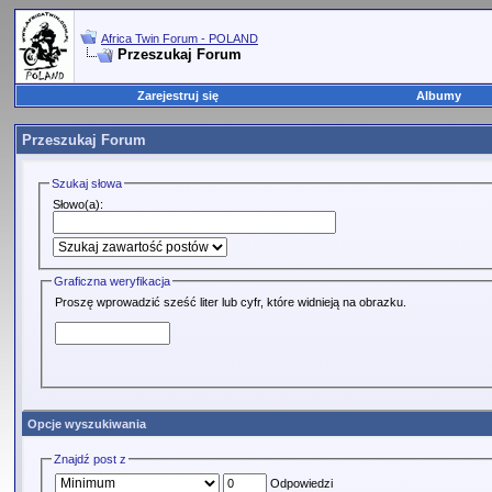
Africa Twin Forum - POLAND
Przeszukaj Forum
Zarejestruj się
Albumy
Przeszukaj Forum
Szukaj słowa
Słowo(a):
Graficzna weryfikacja
Proszę wprowadzić sześć liter lub cyfr, które widnieją na obrazku.
Opcje wyszukiwania
Znajdź post z
Odpowiedzi