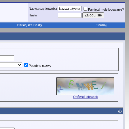
Nazwa użytkownika
Pamiętaj moje logowanie?
Hasło
Dzisiejsze Posty
Szukaj
Podobne nazwy
Odśwież obrazek