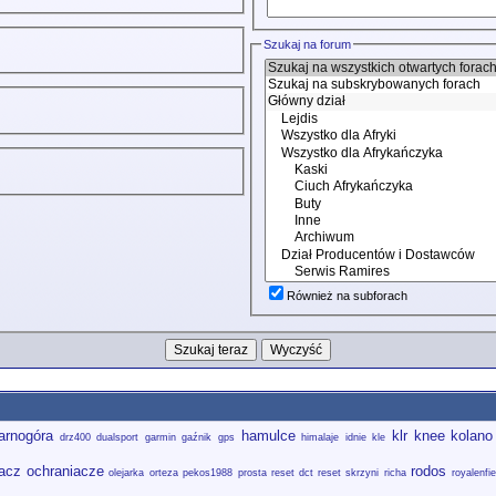
Szukaj na forum
Również na subforach
arnogóra
hamulce
klr
knee
kolano
drz400
dualsport
garmin
gaźnik
gps
himalaje
idnie
kle
iacz
ochraniacze
rodos
olejarka
orteza
pekos1988
prosta
reset dct
reset skrzyni
richa
royalenfie