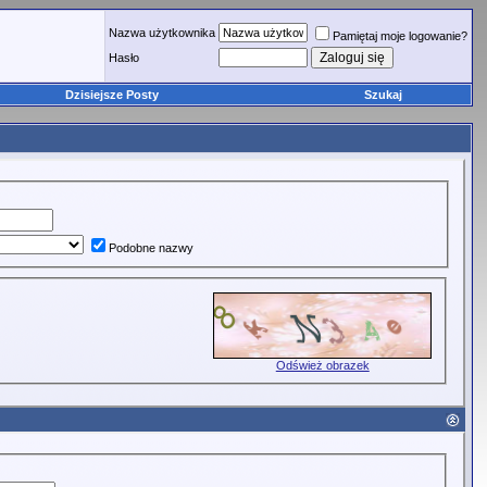
Nazwa użytkownika
Pamiętaj moje logowanie?
Hasło
Dzisiejsze Posty
Szukaj
Podobne nazwy
Odśwież obrazek