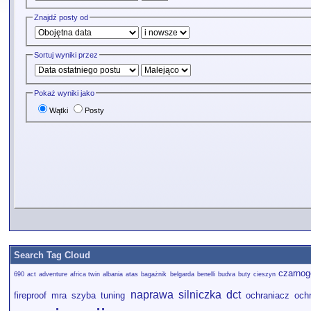
Znajdź posty od
Sortuj wyniki przez
Pokaż wyniki jako
Wątki
Posty
Search Tag Cloud
czarnog
690
act
adventure
africa twin
albania
atas
bagażnik
belgarda
benelli
budva
buty
cieszyn
naprawa silniczka dct
fireproof
mra szyba tuning
ochraniacz
och