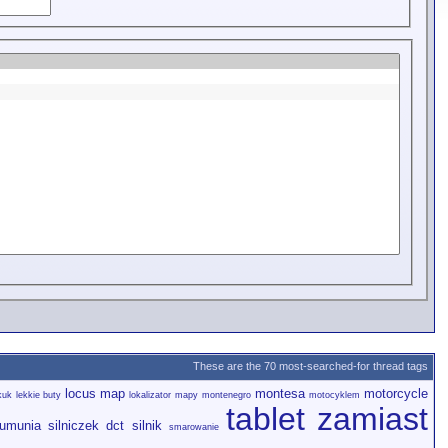
These are the 70 most-searched-for thread tags
locus map
montesa
motorcycle
kuk
lekkie buty
lokalizator
mapy
montenegro
motocyklem
tablet zamiast
rumunia
silniczek dct
silnik
smarowanie