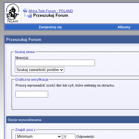
Africa Twin Forum - POLAND
Przeszukaj Forum
Zarejestruj się
Albumy
Przeszukaj Forum
Szukaj słowa
Słowo(a):
Graficzna weryfikacja
Proszę wprowadzić sześć liter lub cyfr, które widnieją na obrazku.
Opcje wyszukiwania
Znajdź post z
Odpowiedzi