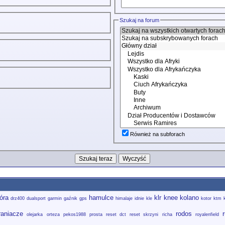
Szukaj na forum
Również na subforach
óra
hamulce
klr
knee
kolano
drz400
dualsport
garmin
gaźnik
gps
himalaje
idnie
kle
kotor
ktm
raniacze
rodos
olejarka
orteza
pekos1988
prosta
reset dct
reset skrzyni
richa
royalenfield