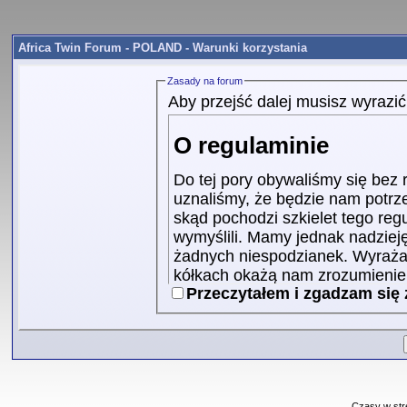
Africa Twin Forum - POLAND - Warunki korzystania
Zasady na forum
Aby przejść dalej musisz wyrazi
O regulaminie
Do tej pory obywaliśmy się bez
uznaliśmy, że będzie nam potrz
skąd pochodzi szkielet tego re
wymyślili. Mamy jednak nadzieję,
żadnych niespodzianek. Wyrażam
kółkach okażą nam zrozumienie, 
Przeczytałem i zgadzam się
zalogujemy.
1. Cel regulaminu
Celem niniejszego regulam
korzystania z forum, ani t
komukolwiek. Regulamin je
Czasy w str