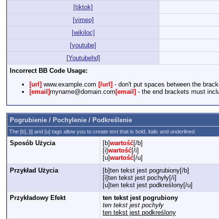
[tiktok]
[vimeo]
[wikiloc]
[youtube]
[Youtubehd]
Incorrect BB Code Usage:
[url]
www.example.com
[/url]
- don't put spaces between the brack
[email]
myname@domain.com
[email]
- the end brackets must inclu
Pogrubienie / Pochylenie / Podkreślenie
The [b], [i] and [u] tags allow you to create text that is bold, italic and underlined.
Sposób Użycia
[b]
wartość
[/b]
[i]
wartość
[/i]
[u]
wartość
[/u]
Przykład Użycia
[b]ten tekst jest pogrubiony[/b]
[i]ten tekst jest pochyły[/i]
[u]ten tekst jest podkreślony[/u]
Przykładowy Efekt
ten tekst jest pogrubiony
ten tekst jest pochyły
ten tekst jest podkreślony