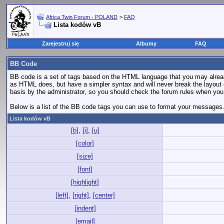
Africa Twin Forum - POLAND
>
FAQ
Lista kodów vB
Zarejestruj się
Albumy
FAQ
BB Code
BB code is a set of tags based on the HTML language that you may alread
as HTML does, but have a simpler syntax and will never break the layout 
basis by the administrator, so you should check the forum rules when y
Below is a list of the BB code tags you can use to format your messages
Lista kodów vB
[b]
,
[i]
,
[u]
[color]
[size]
[font]
[highlight]
[left]
,
[right]
,
[center]
[indent]
[email]