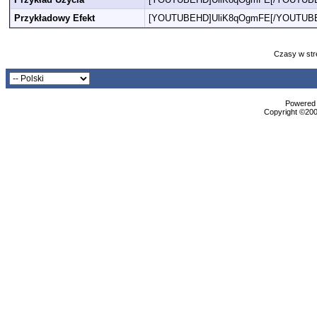
Przykładowy Efekt
[YOUTUBEHD]UliK8qOgmFE[/YOUTUB
Czasy w str
Powered b
Copyright ©2000