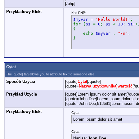
[/php]
Przykładowy Efekt
Kod PHP:
$myvar
=
'Hello World!'
;
for (
$i
=
0
;
$i
<
10
;
$i
++
{
echo
$myvar
.
"\n"
;
}
Cytat
The [quote] tag allows you to attribute text to someone else.
Sposób Użycia
[quote]
Cytat
[/quote]
[quote=
Nazwa użytkownika
]
wartość
[/q
Przykład Użycia
[quote]Lorem ipsum dolor sit amet[/quote
[quote=John Doe]Lorem ipsum dolor sit a
[quote=John Doe;913681]Lorem ipsum dol
Przykładowy Efekt
Cytat:
Lorem ipsum dolor sit amet
Cytat:
Napisał
John Doe