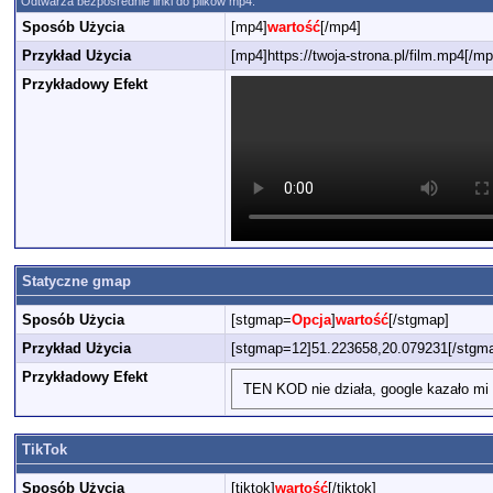
Odtwarza bezpośrednie linki do plików mp4.
Sposób Użycia
[mp4]
wartość
[/mp4]
Przykład Użycia
[mp4]https://twoja-strona.pl/film.mp4[/mp
Przykładowy Efekt
Statyczne gmap
Sposób Użycia
[stgmap=
Opcja
]
wartość
[/stgmap]
Przykład Użycia
[stgmap=12]51.223658,20.079231[/stgm
Przykładowy Efekt
TEN KOD nie działa, google kazało mi 
TikTok
Sposób Użycia
[tiktok]
wartość
[/tiktok]