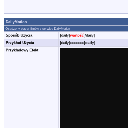
DailyMotion
Osadzony player filmów z serwisu DailyMotion
Sposób Użycia
[daily]
wartość
[/daily]
Przykład Użycia
[daily]xxxxxxx[/daily]
Przykładowy Efekt