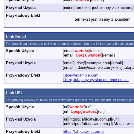
Przykład Użycia
[indent]ten tekst jest pisany z akapitem[/
Przykładowy Efekt
ten tekst jest pisany z akapitem
Link Email
The [email] tag allows you to link to an email address. You can include an optional paramet
Sposób Użycia
[email]
wartość
[/email]
[email=
Opcja
]
wartość
[/email]
Przykład Użycia
[email]j.doe@example.com[/email]
[email=j.doe@example.com]kliknij tutaj 
Przykładowy Efekt
j.doe@example.com
kliknij tutaj aby wysłać do mnie email.
Link URL
The [url] tag allows you to link to other websites and files. You can include an optional pa
Sposób Użycia
[url]
wartość
[/url]
[url=
Opcja
]
wartość
[/url]
Przykład Użycia
[url]https://africatwin.com.pl[/url]
[url=https://africatwin.com.pl]Africa Twi
Przykładowy Efekt
https://africatwin.com.pl