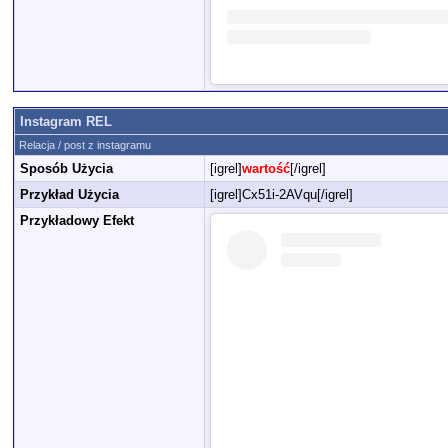
Instagram REL
Relacja / post z instagramu
Sposób Użycia
[igrel]
wartość
[/igrel]
Przykład Użycia
[igrel]Cx51i-2AVqu[/igrel]
Przykładowy Efekt