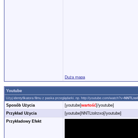
Duża mapa
Youtube
Użyj identyfikatora filmu z paska przeglądarki. np. http://youtube.com/watch?v=
NNTLtol
Sposób Użycia
[youtube]
wartość
[/youtube]
Przykład Użycia
[youtube]NNTLtolrzxo[/youtube]
Przykładowy Efekt