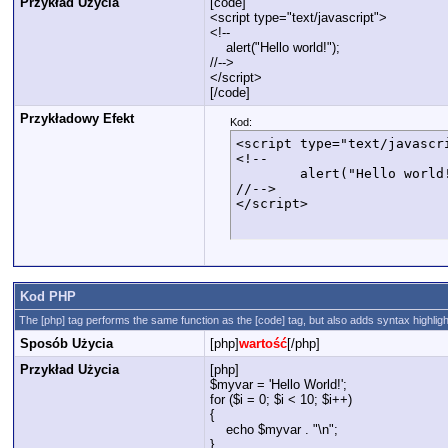
Przykład Użycia
[code]
<script type="text/javascript">
<!--
alert("Hello world!");
//-->
</script>
[/code]
Przykładowy Efekt
Kod:
<script type="text/javascri
<!--

	alert("Hello world!");

//-->

</script>
Kod PHP
The [php] tag performs the same function as the [code] tag, but also adds syntax highligh
Sposób Użycia
[php]
wartość
[/php]
Przykład Użycia
[php]
$myvar = 'Hello World!';
for ($
i = 0; $i < 10; $i++)
{
echo $myvar . "\n";
}