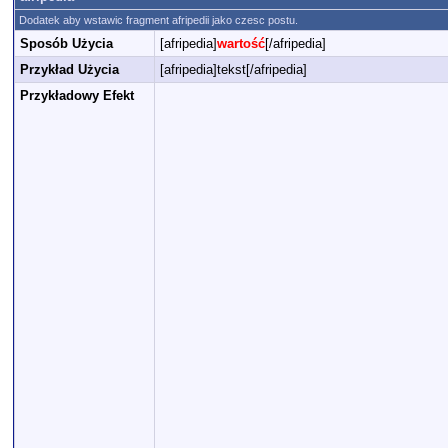
Dodatek aby wstawic fragment afripedii jako czesc postu.
Sposób Użycia
[afripedia]
wartość
[/afripedia]
Przykład Użycia
[afripedia]tekst[/afripedia]
Przykładowy Efekt