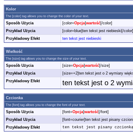
Kolor
The [color] tag allows you to change the color of your text.
Sposób Użycia
[color=
Opcja
]
wartość
[/color]
Przykład Użycia
[color=blue]ten tekst jest niebieski[/color
Przykładowy Efekt
ten tekst jest niebieski
Wielkość
The [size] tag allows you to change the size of your text.
Sposób Użycia
[size=
Opcja
]
wartość
[/size]
Przykład Użycia
[size=+2]ten tekst jest o 2 wymiary więk
Przykładowy Efekt
ten tekst jest o 2 wym
Czcionka
The [font] tag allows you to change the font of your text.
Sposób Użycia
[font=
Opcja
]
wartość
[/font]
Przykład Użycia
[font=courier]ten tekst jest pisany czcion
Przykładowy Efekt
ten tekst jest pisany czcionk