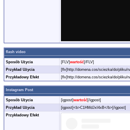
flash video
Sposób Użycia
[FLV]
wartość
[/FLV]
Przykład Użycia
[flv]http://domena.cos/sciezka/do/pliku/na
Przykładowy Efekt
[flv]http://domena.cos/sciezka/do/pliku/na
Instagram Post
Sposób Użycia
[igpost]
wartość
[/igpost]
Przykład Użycia
[igpost]<b>C1HMdJxI4xB</b>[/igpost]
Przykładowy Efekt