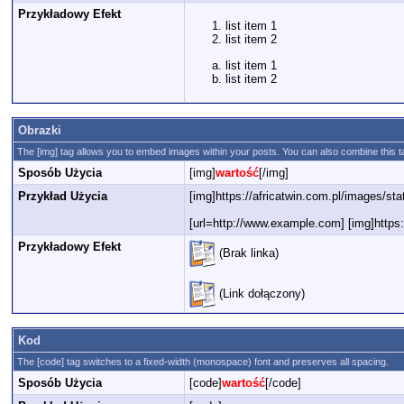
Przykładowy Efekt
list item 1
list item 2
list item 1
list item 2
Obrazki
The [img] tag allows you to embed images within your posts. You can also combine this ta
Sposób Użycia
[img]
wartość
[/img]
Przykład Użycia
[img]https://africatwin.com.pl/images/sta
[url=http://www.example.com] [img]https:/
Przykładowy Efekt
(Brak linka)
(Link dołączony)
Kod
The [code] tag switches to a fixed-width (monospace) font and preserves all spacing.
Sposób Użycia
[code]
wartość
[/code]