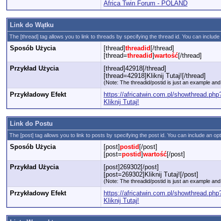
Africa Twin Forum - POLAND
Link do Wątku
The [thread] tag allows you to link to threads by specifying the thread id. You can include
Sposób Użycia
[thread]
threadid
[/thread]
[thread=
threadid
]
wartość
[/thread]
Przykład Użycia
[thread]42918[/thread]
[thread=42918]Kliknij Tutaj![/thread]
(Note: The threadid/postid is just an example and 
Przykładowy Efekt
https://africatwin.com.pl/showthread.ph
Kliknij Tutaj!
Link do Postu
The [post] tag allows you to link to posts by specifying the post id. You can include an op
Sposób Użycia
[post]
postid
[/post]
[post=
postid
]
wartość
[/post]
Przykład Użycia
[post]269302[/post]
[post=269302]Kliknij Tutaj![/post]
(Note: The threadid/postid is just an example and 
Przykładowy Efekt
https://africatwin.com.pl/showthread.p
Kliknij Tutaj!