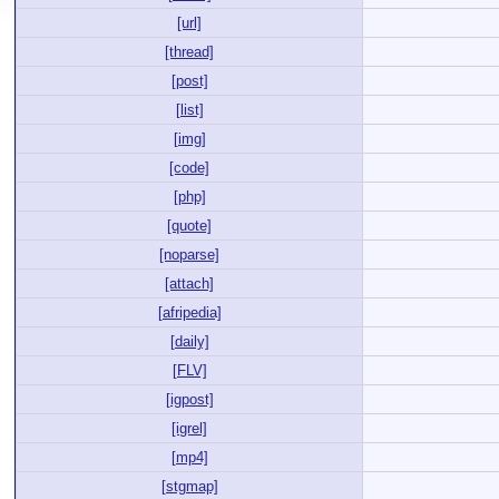
[url]
[thread]
[post]
[list]
[img]
[code]
[php]
[quote]
[noparse]
[attach]
[afripedia]
[daily]
[FLV]
[igpost]
[igrel]
[mp4]
[stgmap]