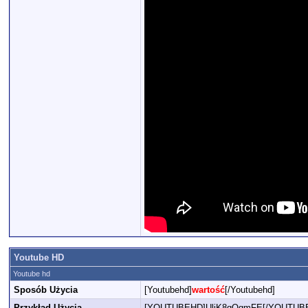
Youtube HD
Youtube hd
Sposób Użycia
[Youtubehd]
wartość
[/Youtubehd]
Przykład Użycia
[YOUTUBEHD]UliK8qOgmFE[/YOUTUB