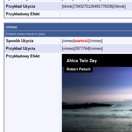
Przykład Użycia
[tiktok]7343275126491778336[/tiktok]
Przykładowy Efekt
vimeo
Embed vimeo movie in post.
Sposób Użycia
[vimeo]
wartość
[/vimeo]
Przykład Użycia
[vimeo]2977764[/vimeo]
Przykładowy Efekt