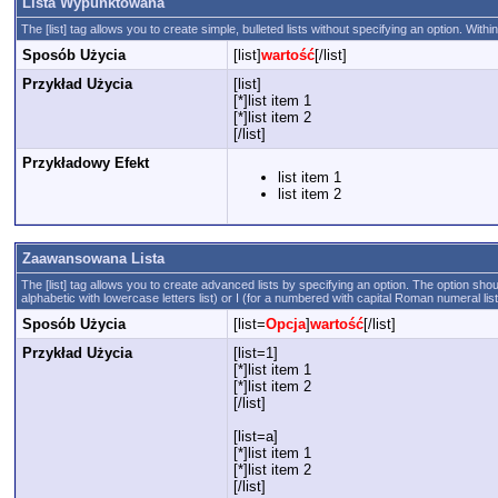
Lista Wypunktowana
The [list] tag allows you to create simple, bulleted lists without specifying an option. Within
Sposób Użycia
[list]
wartość
[/list]
Przykład Użycia
[list]
[*]list item 1
[*]list item 2
[/list]
Przykładowy Efekt
list item 1
list item 2
Zaawansowana Lista
The [list] tag allows you to create advanced lists by specifying an option. The option should 
alphabetic with lowercase letters list) or I (for a numbered with capital Roman numeral lis
Sposób Użycia
[list=
Opcja
]
wartość
[/list]
Przykład Użycia
[list=1]
[*]list item 1
[*]list item 2
[/list]
[list=a]
[*]list item 1
[*]list item 2
[/list]