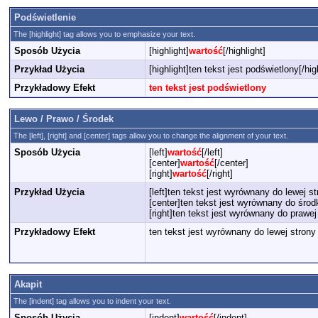
Podświetlenie
The [highlight] tag allows you to emphasize your text.
Sposób Użycia
[highlight]
wartość
[/highlight]
Przykład Użycia
[highlight]ten tekst jest podświetlony[/hig
Przykładowy Efekt
ten tekst jest podświetlony
Lewo / Prawo / Środek
The [left], [right] and [center] tags allow you to change the alignment of your text.
Sposób Użycia
[left]
wartość
[/left]
[center]
wartość
[/center]
[right]
wartość
[/right]
Przykład Użycia
[left]ten tekst jest wyrównany do lewej str
[center]ten tekst jest wyrównany do środ
[right]ten tekst jest wyrównany do prawej 
Przykładowy Efekt
ten tekst jest wyrównany do lewej strony
Akapit
The [indent] tag allows you to indent your text.
Sposób Użycia
[indent]
wartość
[/indent]