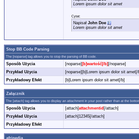
Lorem ipsum dolor sit amet
Cytat:
Napisał
John Doe
Lorem ipsum dolor sit amet
Stop BB Code Parsing
The [noparse] tag allows you to stop the parsing of BB code.
Sposób Użycia
[noparse]
[b]wartość[/b]
[/noparse]
Przykład Użycia
[noparse][b]Lorem ipsum dolor sit amet[/
Przykładowy Efekt
[b]Lorem ipsum dolor sit amet[/b]
Załącznik
The [attach] tag allows you to display an attachment in your post rather than at the bottom. 
Sposób Użycia
[attach]
attachmentid
[/attach]
Przykład Użycia
[attach]12345[/attach]
Przykładowy Efekt
afripedia