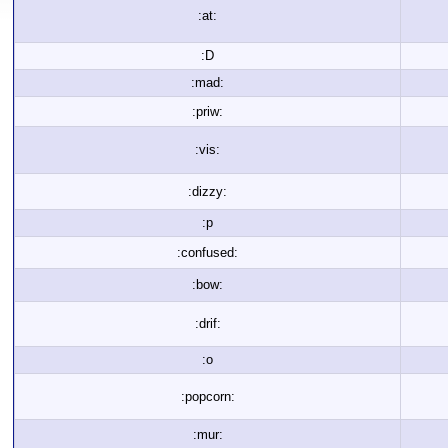
:at:
:D
:mad:
:priw:
:vis:
:dizzy:
:p
:confused:
:bow:
:drif:
:o
:popcorn:
:mur: