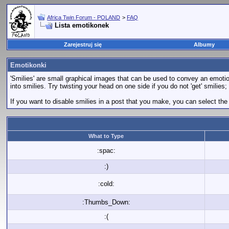
Africa Twin Forum - POLAND
>
FAQ
Lista emotikonek
Zarejestruj się
Albumy
Emotikonki
'Smilies' are small graphical images that can be used to convey an emotion 
into smilies. Try twisting your head on one side if you do not 'get' smilies
If you want to disable smilies in a post that you make, you can select the
What to Type
:spac:
:)
:cold:
:Thumbs_Down:
:(