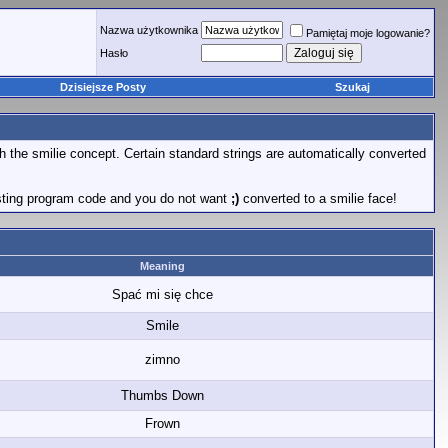
Nazwa użytkownika
Pamiętaj moje logowanie?
Hasło
Dzisiejsze Posty
Szukaj
th the smilie concept. Certain standard strings are automatically converted
 posting program code and you do not want
;)
converted to a smilie face!
Meaning
Spać mi się chce
Smile
zimno
Thumbs Down
Frown