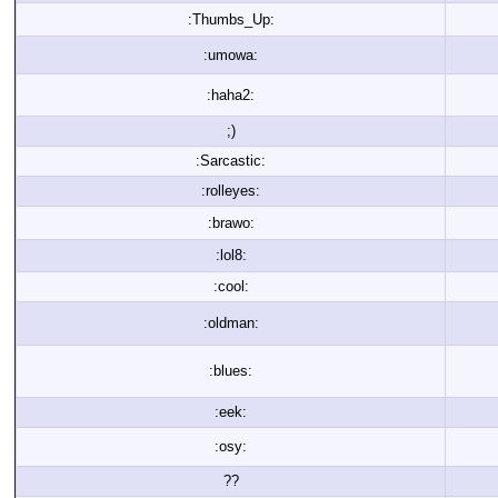
:Thumbs_Up:
:umowa:
:haha2:
;)
:Sarcastic:
:rolleyes:
:brawo:
:lol8:
:cool:
:oldman:
:blues:
:eek:
:osy:
??