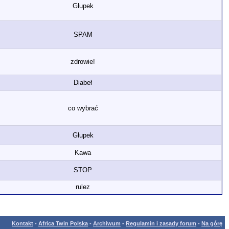
Glupek
SPAM
zdrowie!
Diabeł
co wybrać
Głupek
Kawa
STOP
rulez
Kontakt
-
Africa Twin Polska
-
Archiwum
-
Regulamin i zasady forum
-
Na górę