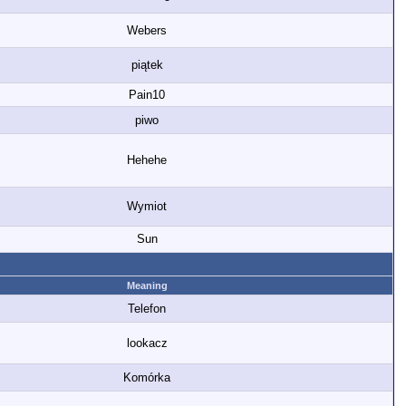
Webers
piątek
Pain10
piwo
Hehehe
Wymiot
Sun
Meaning
Telefon
lookacz
Komórka