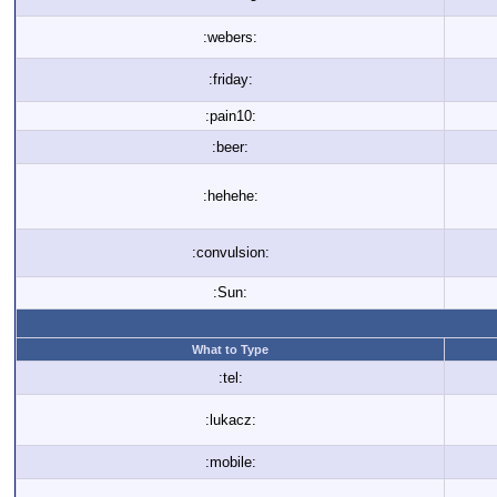
:webers:
:friday:
:pain10:
:beer:
:hehehe:
:convulsion:
:Sun:
What to Type
:tel:
:lukacz:
:mobile: