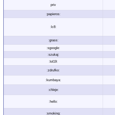
priv
:papieros:
:lc8:
:grass:
:sgoogle:
:szukaj:
:lol19:
:zdrufko:
:kumbaya:
:chleje:
:hello:
:smoking: