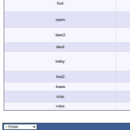
:fool:
:spam:
:beer2:
:devil:
:lobby:
:fool2:
:kawa:
:stop:
:rules: