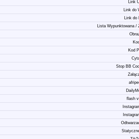
Link 
Link do
Link do
Lista Wypunktowana /
Obra
Ko
Kod 
Cyt
Stop BB Cod
Załąc
afripe
DailyM
flash 
Instagra
Instagr
Odtwarza
Statyczn
TikT