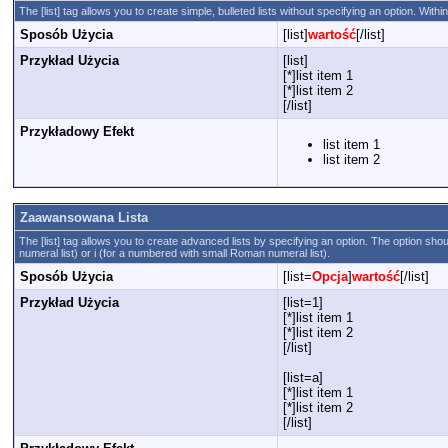
The [list] tag allows you to create simple, bulleted lists without specifying an option. Within
Sposób Użycia
[list]
wartość
[/list]
Przykład Użycia
[list]
[*]list item 1
[*]list item 2
[/list]
Przykładowy Efekt
list item 1
list item 2
Zaawansowana Lista
The [list] tag allows you to create advanced lists by specifying an option. The option should
numeral list) or i (for a numbered with small Roman numeral list).
Sposób Użycia
[list=
Opcja
]
wartość
[/list]
Przykład Użycia
[list=1]
[*]list item 1
[*]list item 2
[/list]
[list=a]
[*]list item 1
[*]list item 2
[/list]