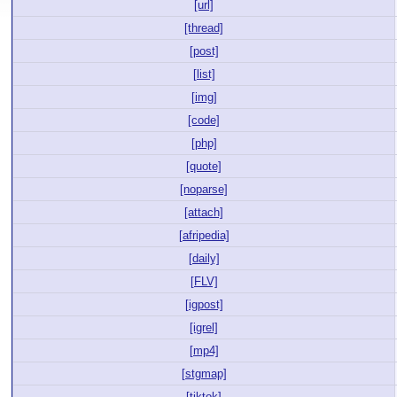
[url]
[thread]
[post]
[list]
[img]
[code]
[php]
[quote]
[noparse]
[attach]
[afripedia]
[daily]
[FLV]
[igpost]
[igrel]
[mp4]
[stgmap]
[tiktok]