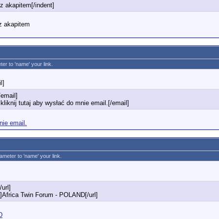
 z akapitem[/indent]
 z akapitem
er to 'name' your link.
l]
email]
iknij tutaj aby wysłać do mnie email.[/email]
nie email.
rameter to 'name' your link.
/url]
pl]Africa Twin Forum - POLAND[/url]
D