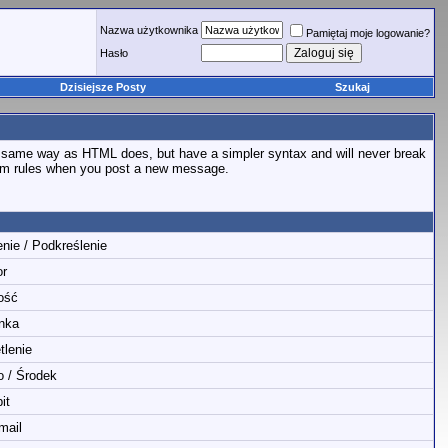
Nazwa użytkownika
Pamiętaj moje logowanie?
Hasło
Dzisiejsze Posty
Szukaj
e same way as HTML does, but have a simpler syntax and will never break
orum rules when you post a new message.
enie / Podkreślenie
or
ość
nka
tlenie
o / Środek
it
mail