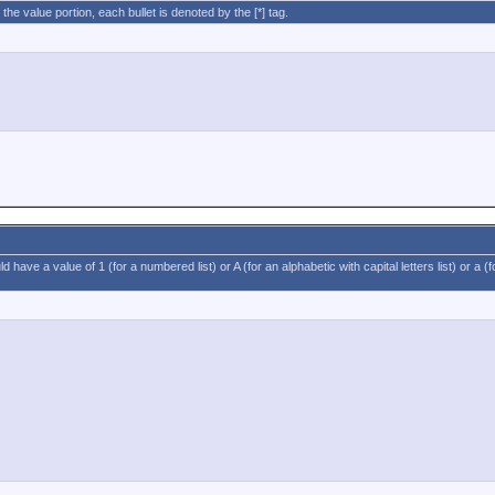
 the value portion, each bullet is denoted by the [*] tag.
 have a value of 1 (for a numbered list) or A (for an alphabetic with capital letters list) or a 