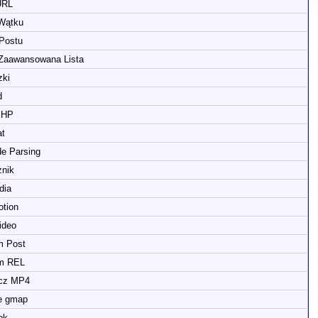
URL
 Wątku
 Postu
 Zaawansowana Lista
zki
d
PHP
at
e Parsing
znik
dia
otion
video
m Post
am REL
cz MP4
e gmap
ok