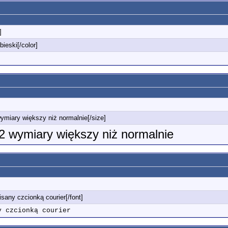
]
bieski[/color]
wymiary większy niż normalnie[/size]
o 2 wymiary większy niż normalnie
pisany czcionką courier[/font]
y czcionką courier