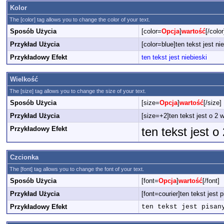
Kolor
The [color] tag allows you to change the color of your text.
Sposób Użycia
[color=
Opcja
]
wartość
[/color
Przykład Użycia
[color=blue]ten tekst jest nie
Przykładowy Efekt
ten tekst jest niebieski
Wielkość
The [size] tag allows you to change the size of your text.
Sposób Użycia
[size=
Opcja
]
wartość
[/size]
Przykład Użycia
[size=+2]ten tekst jest o 2 
Przykładowy Efekt
ten tekst jest 
Czcionka
The [font] tag allows you to change the font of your text.
Sposób Użycia
[font=
Opcja
]
wartość
[/font]
Przykład Użycia
[font=courier]ten tekst jest 
Przykładowy Efekt
ten tekst jest pisan