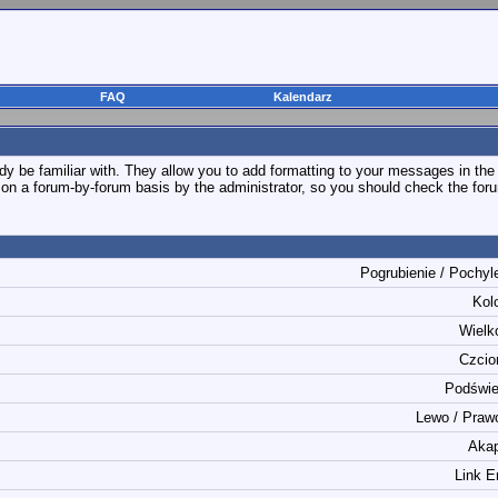
FAQ
Kalendarz
y be familiar with. They allow you to add formatting to your messages in th
et on a forum-by-forum basis by the administrator, so you should check the f
.
Pogrubienie / Pochyl
Kol
Wielk
Czcio
Podświe
Lewo / Praw
Akap
Link E