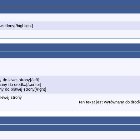
wietlony[/highlight]
 do lewej strony[/left]
nany do środka[/center]
ny do prawej strony[/right]
lewej strony
ten tekst jest wyrównany do środ