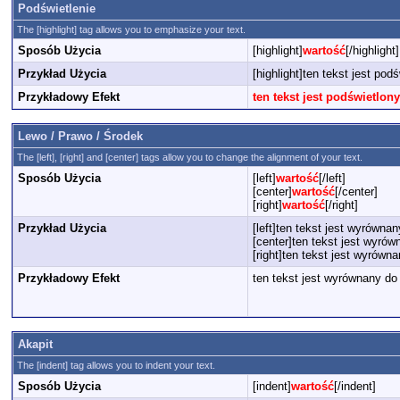
Podświetlenie
The [highlight] tag allows you to emphasize your text.
Sposób Użycia
[highlight]
wartość
[/highlight]
Przykład Użycia
[highlight]ten tekst jest podś
Przykładowy Efekt
ten tekst jest podświetlony
Lewo / Prawo / Środek
The [left], [right] and [center] tags allow you to change the alignment of your text.
Sposób Użycia
[left]
wartość
[/left]
[center]
wartość
[/center]
[right]
wartość
[/right]
Przykład Użycia
[left]ten tekst jest wyrównany
[center]ten tekst jest wyrów
[right]ten tekst jest wyrówna
Przykładowy Efekt
ten tekst jest wyrównany do 
Akapit
The [indent] tag allows you to indent your text.
Sposób Użycia
[indent]
wartość
[/indent]