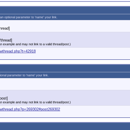
 an optional parameter to 'name' your link.
thread]
/thread]
an example and may not link to a valid thread/post.)
howthread.php?t=42918
tional parameter to 'name' your link.
post]
an example and may not link to a valid thread/post.)
showthread.php?p=269302#post269302