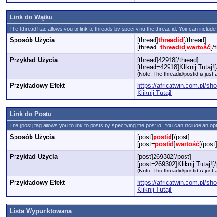
Link do Wątku
The [thread] tag allows you to link to threads by specifying the thread id. You can include
Sposób Użycia
[thread]
threadid
[/thread]
[thread=
threadid
]
wartość
[/
Przykład Użycia
[thread]42918[/thread]
[thread=42918]Kliknij Tutaj![
(Note: The threadid/postid is just 
Przykładowy Efekt
https://africatwin.com.pl/s
Kliknij Tutaj!
Link do Postu
The [post] tag allows you to link to posts by specifying the post id. You can include an op
Sposób Użycia
[post]
postid
[/post]
[post=
postid
]
wartość
[/post]
Przykład Użycia
[post]269302[/post]
[post=269302]Kliknij Tutaj![/
(Note: The threadid/postid is just 
Przykładowy Efekt
https://africatwin.com.pl/
Kliknij Tutaj!
Lista Wypunktowana