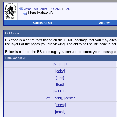
Africa Twin Forum - POLAND
>
FAQ
Lista kodów vB
Zarejestruj się
Albumy
BB Code
BB code is a set of tags based on the HTML language that you may alread
the layout of the pages you are viewing. The ability to use BB code is s
Below is a list of the BB code tags you can use to format your messages
Lista kodów vB
[b]
,
[i]
,
[u]
[color]
[size]
[font]
[highlight]
[left]
,
[right]
,
[center]
[indent]
[email]