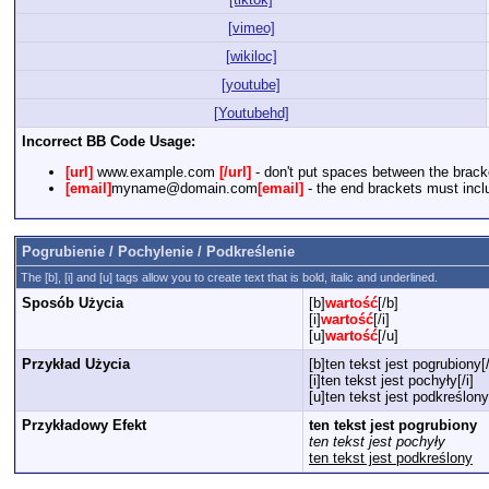
[vimeo]
[wikiloc]
[youtube]
[Youtubehd]
Incorrect BB Code Usage:
[url]
www.example.com
[/url]
- don't put spaces between the brack
[email]
myname@domain.com
[email]
- the end brackets must inclu
Pogrubienie / Pochylenie / Podkreślenie
The [b], [i] and [u] tags allow you to create text that is bold, italic and underlined.
Sposób Użycia
[b]
wartość
[/b]
[i]
wartość
[/i]
[u]
wartość
[/u]
Przykład Użycia
[b]ten tekst jest pogrubiony[
[i]ten tekst jest pochyły[/i]
[u]ten tekst jest podkreślony
Przykładowy Efekt
ten tekst jest pogrubiony
ten tekst jest pochyły
ten tekst jest podkreślony