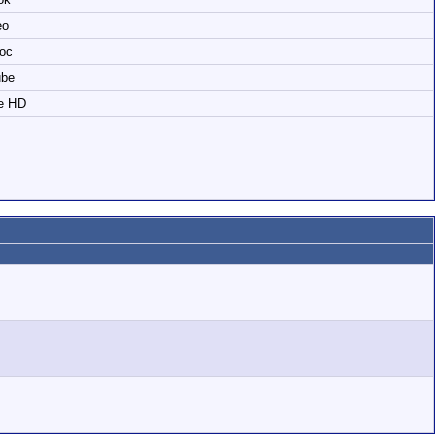
eo
loc
ube
e HD