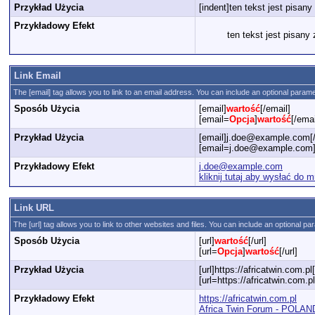
Przykład Użycia
[indent]ten tekst jest pisany
Przykładowy Efekt
ten tekst jest pisany
Link Email
The [email] tag allows you to link to an email address. You can include an optional paramet
Sposób Użycia
[email]
wartość
[/email]
[email=
Opcja
]
wartość
[/emai
Przykład Użycia
[email]j.doe@example.com[/
[email=j.doe@example.com]kl
Przykładowy Efekt
j.doe@example.com
kliknij tutaj aby wysłać do m
Link URL
The [url] tag allows you to link to other websites and files. You can include an optional pa
Sposób Użycia
[url]
wartość
[/url]
[url=
Opcja
]
wartość
[/url]
Przykład Użycia
[url]https://africatwin.com.pl[
[url=https://africatwin.com.
Przykładowy Efekt
https://africatwin.com.pl
Africa Twin Forum - POLAN