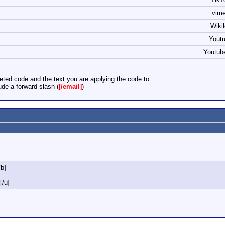
vim
Wiki
Yout
Youtub
eted code and the text you are applying the code to.
de a forward slash (
[/email]
)
/b]
[/u]