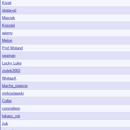
Kisiel
stopa-uć
Mieciek
Krisstel
wierny
Melon
Prof.Woland
seaman
Lucky Luke
ziutek2002
WojtasA
blacha_świecie
mirkoslawski
Colbe
consigliero
lukasz_vip
żuk