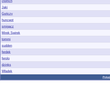
ctomch
Jaki
Gończy
huncwot
smigacz
Mirek Swirek
tommi
sudden
ferdek
ferolo
dzinks
Władek
Pokaż