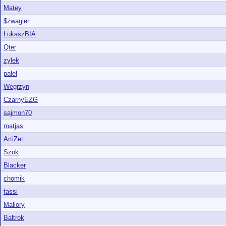
Matey
$zwagier
ŁukaszBIA
Qter
zylek
pałeł
Wegrzyn
CzarnyEZG
sajmon70
matjas
ArtiZet
Szok
Blacker
chomik
fassi
Mallory
Bałtrok