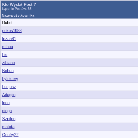
Kto Wysłał Post ?
Łącznie Postów: 65
Nazwa użytkownika
Dubel
pekos1988
lezan81
mihoo
Lis
zibiano
Bohun
bylekiery
Lucjusz
Adagiio
lcoo
diego
Szpilon
matata
Onufry22