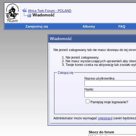
Africa Twin Forum - POLAND
Wiadomość
Zarejestruj się
Albumy
FAQ
Wiadomość
Nie jesteś zalogowany lub nie masz dostepu do tej str
Nie jesteś zalogowany.
Nie masz wystarczających uprawnień aby otwo
Twoje konto czeka na aktywację lub zostało wy
Zaloguj się
Nazwa użytkownika:
Hasło:
Pamiętaj moje logowanie?
Administrator może wymagać
rejestracji
zanim będziesz
Skocz do forum