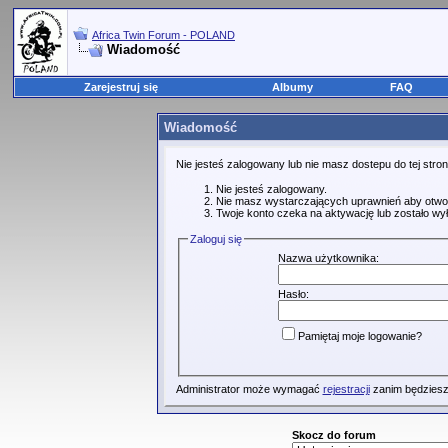
Africa Twin Forum - POLAND
Wiadomość
Zarejestruj się
Albumy
FAQ
Wiadomość
Nie jesteś zalogowany lub nie masz dostepu do tej str
Nie jesteś zalogowany.
Nie masz wystarczających uprawnień aby otwo
Twoje konto czeka na aktywację lub zostało wy
Zaloguj się
Nazwa użytkownika:
Hasło:
Pamiętaj moje logowanie?
Administrator może wymagać
rejestracji
zanim będziesz
Skocz do forum