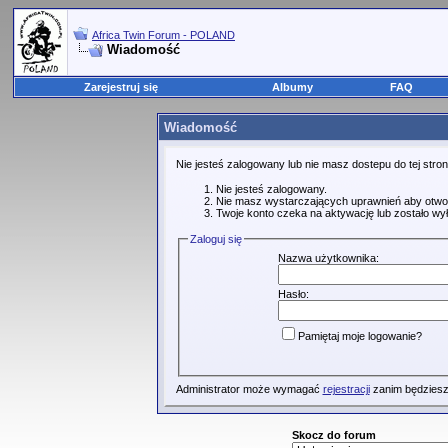
Africa Twin Forum - POLAND
Wiadomość
Zarejestruj się
Albumy
FAQ
Wiadomość
Nie jesteś zalogowany lub nie masz dostepu do tej str
Nie jesteś zalogowany.
Nie masz wystarczających uprawnień aby otwo
Twoje konto czeka na aktywację lub zostało wy
Zaloguj się
Nazwa użytkownika:
Hasło:
Pamiętaj moje logowanie?
Administrator może wymagać
rejestracji
zanim będziesz
Skocz do forum