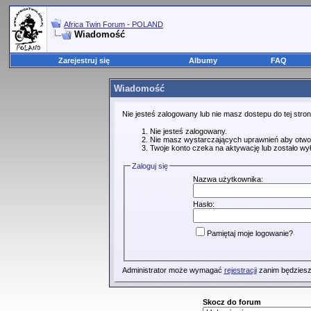
Africa Twin Forum - POLAND
Wiadomość
Zarejestruj się
Albumy
FAQ
Wiadomość
Nie jesteś zalogowany lub nie masz dostepu do tej str
Nie jesteś zalogowany.
Nie masz wystarczających uprawnień aby otwo
Twoje konto czeka na aktywację lub zostało wy
Zaloguj się
Nazwa użytkownika:
Hasło:
Pamiętaj moje logowanie?
Administrator może wymagać
rejestracji
zanim będziesz
Skocz do forum