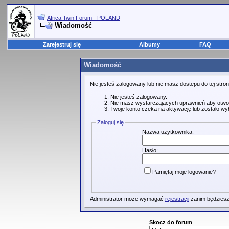
Africa Twin Forum - POLAND
Wiadomość
Zarejestruj się
Albumy
FAQ
Wiadomość
Nie jesteś zalogowany lub nie masz dostepu do tej str
Nie jesteś zalogowany.
Nie masz wystarczających uprawnień aby otwo
Twoje konto czeka na aktywację lub zostało wy
Zaloguj się
Nazwa użytkownika:
Hasło:
Pamiętaj moje logowanie?
Administrator może wymagać
rejestracji
zanim będziesz
Skocz do forum