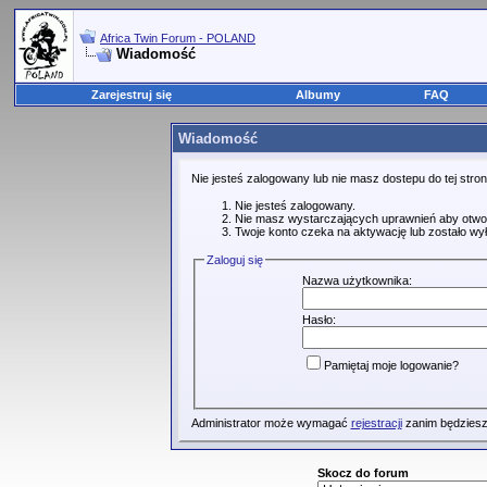
Africa Twin Forum - POLAND
Wiadomość
Zarejestruj się
Albumy
FAQ
Wiadomość
Nie jesteś zalogowany lub nie masz dostepu do tej str
Nie jesteś zalogowany.
Nie masz wystarczających uprawnień aby otwo
Twoje konto czeka na aktywację lub zostało wy
Zaloguj się
Nazwa użytkownika:
Hasło:
Pamiętaj moje logowanie?
Administrator może wymagać
rejestracji
zanim będziesz
Skocz do forum