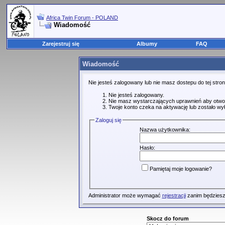
Africa Twin Forum - POLAND
Wiadomość
Zarejestruj się
Albumy
FAQ
Wiadomość
Nie jesteś zalogowany lub nie masz dostepu do tej str
Nie jesteś zalogowany.
Nie masz wystarczających uprawnień aby otwo
Twoje konto czeka na aktywację lub zostało wy
Zaloguj się
Nazwa użytkownika:
Hasło:
Pamiętaj moje logowanie?
Administrator może wymagać
rejestracji
zanim będziesz
Skocz do forum