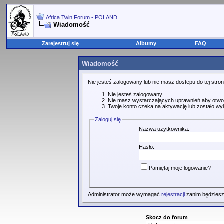
Africa Twin Forum - POLAND
Wiadomość
Zarejestruj się
Albumy
FAQ
Wiadomość
Nie jesteś zalogowany lub nie masz dostepu do tej str
Nie jesteś zalogowany.
Nie masz wystarczających uprawnień aby otwo
Twoje konto czeka na aktywację lub zostało wy
Zaloguj się
Nazwa użytkownika:
Hasło:
Pamiętaj moje logowanie?
Administrator może wymagać
rejestracji
zanim będziesz
Skocz do forum