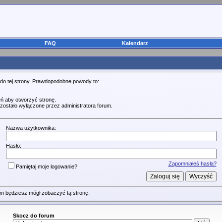
FAQ
Kalendarz
 do tej strony. Prawdopodobne powody to:
ń aby otworzyć stronę.
zostało wyłączone przez administratora forum.
Nazwa użytkownika:
Hasło:
Zapomniałeś hasła?
Pamiętaj moje logowanie?
m będziesz mógł zobaczyć tą stronę.
Skocz do forum