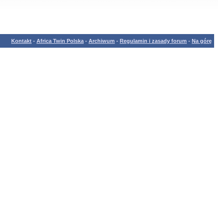
Kontakt
-
Africa Twin Polska
-
Archiwum
-
Regulamin i zasady forum
-
Na górę