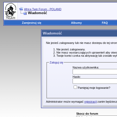
Africa Twin Forum - POLAND
Wiadomość
Zarejestruj się
Albumy
FAQ
Wiadomość
Nie jesteś zalogowany lub nie masz dostepu do tej str
Nie jesteś zalogowany.
Nie masz wystarczających uprawnień aby otwo
Twoje konto czeka na aktywację lub zostało wy
Zaloguj się
Nazwa użytkownika:
Hasło:
Pamiętaj moje logowanie?
Administrator może wymagać
rejestracji
zanim będziesz
Skocz do forum