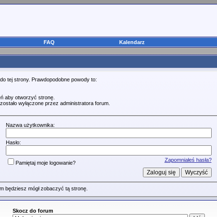
FAQ
Kalendarz
 do tej strony. Prawdopodobne powody to:
ń aby otworzyć stronę.
zostało wyłączone przez administratora forum.
Nazwa użytkownika:
Hasło:
Zapomniałeś hasła?
Pamiętaj moje logowanie?
m będziesz mógł zobaczyć tą stronę.
Skocz do forum