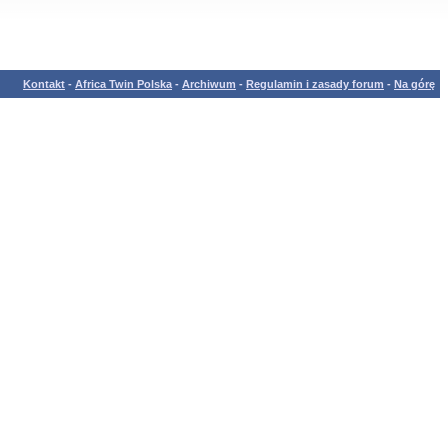
Kontakt
-
Africa Twin Polska
-
Archiwum
-
Regulamin i zasady forum
-
Na górę