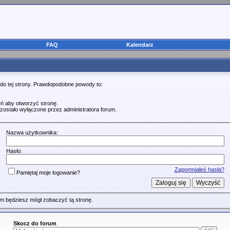
FAQ
Kalendarz
 do tej strony. Prawdopodobne powody to:
ń aby otworzyć stronę.
zostało wyłączone przez administratora forum.
Nazwa użytkownika:
Hasło:
Zapomniałeś hasła?
Pamiętaj moje logowanie?
m będziesz mógł zobaczyć tą stronę.
Skocz do forum