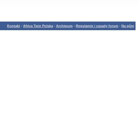
Kontakt
-
Africa Twin Polska
-
Archiwum
-
Regulamin i zasady forum
-
Na górę