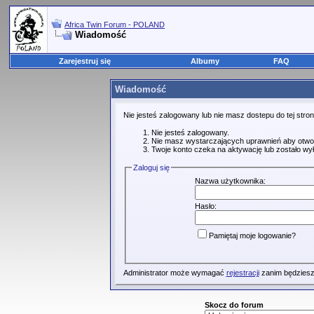
Africa Twin Forum - POLAND
Wiadomość
Zarejestruj się
Albumy
FAQ
Wiadomość
Nie jesteś zalogowany lub nie masz dostepu do tej str
Nie jesteś zalogowany.
Nie masz wystarczających uprawnień aby otwo
Twoje konto czeka na aktywację lub zostało wy
Zaloguj się
Nazwa użytkownika:
Hasło:
Pamiętaj moje logowanie?
Administrator może wymagać
rejestracji
zanim będziesz
Skocz do forum