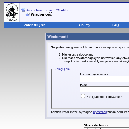
Africa Twin Forum - POLAND
Wiadomość
Zarejestruj się
Albumy
FAQ
Wiadomość
Nie jesteś zalogowany lub nie masz dostepu do tej str
Nie jesteś zalogowany.
Nie masz wystarczających uprawnień aby otwo
Twoje konto czeka na aktywację lub zostało wy
Zaloguj się
Nazwa użytkownika:
Hasło:
Pamiętaj moje logowanie?
Administrator może wymagać
rejestracji
zanim będziesz
Skocz do forum