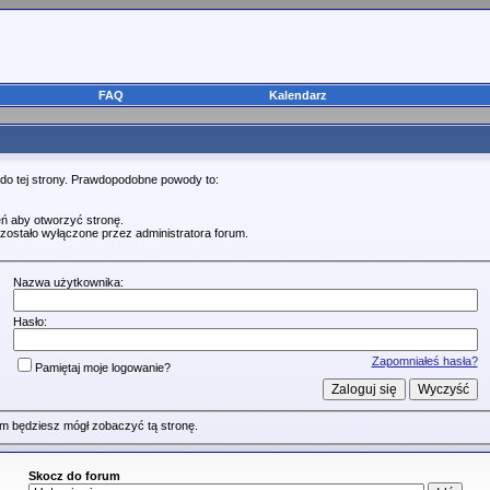
FAQ
Kalendarz
 do tej strony. Prawdopodobne powody to:
ń aby otworzyć stronę.
zostało wyłączone przez administratora forum.
Nazwa użytkownika:
Hasło:
Zapomniałeś hasła?
Pamiętaj moje logowanie?
m będziesz mógł zobaczyć tą stronę.
Skocz do forum