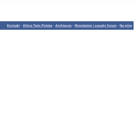
Kontakt
-
Africa Twin Polska
-
Archiwum
-
Regulamin i zasady forum
-
Na górę