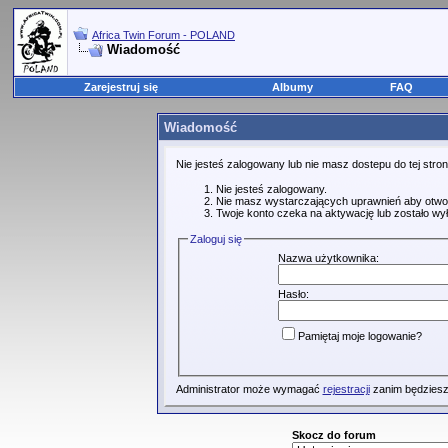
Africa Twin Forum - POLAND
Wiadomość
Zarejestruj się
Albumy
FAQ
Wiadomość
Nie jesteś zalogowany lub nie masz dostepu do tej str
Nie jesteś zalogowany.
Nie masz wystarczających uprawnień aby otwo
Twoje konto czeka na aktywację lub zostało wy
Zaloguj się
Nazwa użytkownika:
Hasło:
Pamiętaj moje logowanie?
Administrator może wymagać
rejestracji
zanim będziesz
Skocz do forum