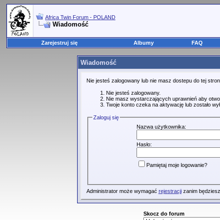
Africa Twin Forum - POLAND
Wiadomość
Zarejestruj się
Albumy
FAQ
Wiadomość
Nie jesteś zalogowany lub nie masz dostepu do tej str
Nie jesteś zalogowany.
Nie masz wystarczających uprawnień aby otwo
Twoje konto czeka na aktywację lub zostało wy
Zaloguj się
Nazwa użytkownika:
Hasło:
Pamiętaj moje logowanie?
Administrator może wymagać
rejestracji
zanim będziesz
Skocz do forum