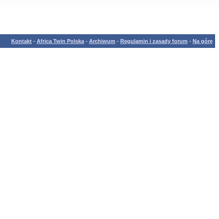
Kontakt
-
Africa Twin Polska
-
Archiwum
-
Regulamin i zasady forum
-
Na górę