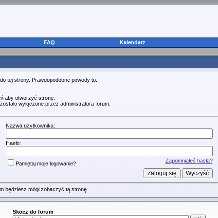
FAQ
Kalendarz
 do tej strony. Prawdopodobne powody to:
ń aby otworzyć stronę.
zostało wyłączone przez administratora forum.
Nazwa użytkownika:
Hasło:
Zapomniałeś hasła?
Pamiętaj moje logowanie?
m będziesz mógł zobaczyć tą stronę.
Skocz do forum