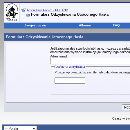
Africa Twin Forum - POLAND
Formularz Odzyskiwania Utraconego Hasła
Zarejestruj się
Albumy
FAQ
Formularz Odzyskiwania Utraconego Hasła
Jeśli zapomniałeś swój login lub hasło, możesz zarządać
email zostaną wysłane instrukcje jak należy tego dokona
Adres email:
Graficzna weryfikacja
Proszę wprowadzić sześć liter lub cyfr, które widniej
Czasy w str